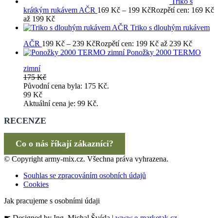
Triko s
krátkým rukávem AČR
169
Kč
–
199
Kč
Rozpětí cen: 169 Kč
až 199 Kč
Triko s dlouhým rukávem
AČR
199
Kč
–
239
Kč
Rozpětí cen: 199 Kč až 239 Kč
Ponožky 2000 TERMO
zimní
175
Kč
Původní cena byla: 175 Kč.
99
Kč
Aktuální cena je: 99 Kč.
RECENZE
Co o nás říkají zákazníci?
© Copyright army-mix.cz. Všechna práva vyhrazena.
Souhlas se zpracováním osobních údajů
Cookies
Jak pracujeme s osobními údaji
☛ Designed by Ing. Michal Švéda |
www.e-marketak.cz