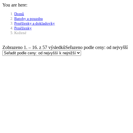
You are here:
Domů
Batohy a pouzdra
Peněženky a dokladovky
Peněženky
Kožené
Zobrazeno 1. – 16. z 57 výsledků
Seřazeno podle ceny: od nejvyšší
-10%
Přidat do košíku
Peněženka dámská Scippis
Ladies Wallet Cow – béžová
1 380
Kč
Původní cena byla: 1 380 Kč.