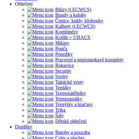
Oblečení
Blůzy (i ECWCS)
Bundy a kabáty
Čepice, kukly, klobouky
Kalhoty (i ECWCS)
Kombinézy
Košile + UBACS
Mikiny
Ponča
Ponožky
Pracovní a nepromokavé komplety
Rukavice
Security
Svetry
Taktické vesty
Tepláky
Termonátělníky
Termospodky
Trenýrky a kraťasy
Trika
Šály
Dětské oblečení
Doplňky
Batohy a pouzdra
Celty a plachty