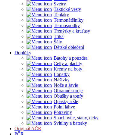
Svetry
Taktické vesty
Tepláky
Termonátělníky
Termospodky
Trenýrky a kraťasy
Trika
Šály
Dětské oblečení
Doplňky
Batohy a pouzdra
Celty a plachty
Krémy na boty
Lopatky
Nášivky
Nože a šavle
Obranné spreje
Obušky a tonfy
Opasky a šle
Polní láhve
Potraviny
Spací pytle, stany, deky
Svítilny a baterky
Originál AČR
PČR