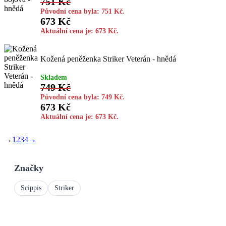
751
Kč
Původní cena byla: 751 Kč.
673
Kč
Aktuální cena je: 673 Kč.
Kožená peněženka Striker Veterán - hnědá
Skladem
749
Kč
Původní cena byla: 749 Kč.
673
Kč
Aktuální cena je: 673 Kč.
→
1
2
3
4
→
Značky
Scippis
Striker