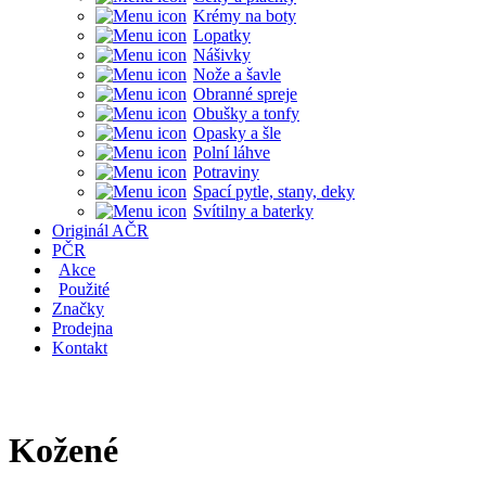
Krémy na boty
Lopatky
Nášivky
Nože a šavle
Obranné spreje
Obušky a tonfy
Opasky a šle
Polní láhve
Potraviny
Spací pytle, stany, deky
Svítilny a baterky
Originál AČR
PČR
Akce
Použité
Značky
Prodejna
Kontakt
Kožené