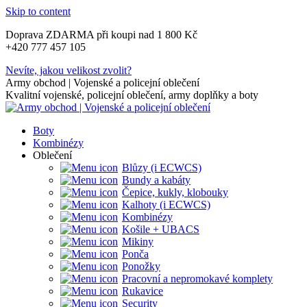
Skip to content
Doprava ZDARMA při koupi nad 1 800 Kč
+420 777 457 105
Nevíte, jakou velikost zvolit?
Army obchod | Vojenské a policejní oblečení
Kvalitní vojenské, policejní oblečení, army doplňky a boty
Boty
Kombinézy
Oblečení
Blůzy (i ECWCS)
Bundy a kabáty
Čepice, kukly, klobouky
Kalhoty (i ECWCS)
Kombinézy
Košile + UBACS
Mikiny
Ponča
Ponožky
Pracovní a nepromokavé komplety
Rukavice
Security