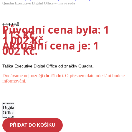
Quadra Executive Digital Office – tmavě šedá
-10%
1 113
Kč
Původní cena byla: 1
113 Kč.
1 002
Kč
Aktuální cena je: 1
002 Kč.
Taška Executive Digital Office od značky Quadra.
Dodáváme nejpozději
do 21 dní
. O přesném datu odeslání budete
informováni.
Taška
Quadra
Executive
Digital
Office -
tmavě
šedá
PŘIDAT DO KOŠÍKU
množství