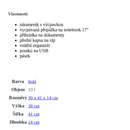
Vlastnosti:
nárameník s výcpavkou
vycpávaná přepážka na notebook 17″
přihrádka na dokumenty
přední kapsa na zip
vnitřní organizér
poutko na USB
pásek
Barva
šedá
Objem
13 l
Rozměry
30 x 41 x 14 cm
Výška
30 cm
Šířka
41 cm
Hloubka
14 cm