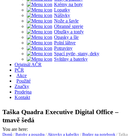
Krémy na boty
Lopatky
Nášivky
Nože a šavle
Obranné spreje
Obušky a tonfy
Opasky a šle
Polní láhve
Potraviny
Spací pytle, stany, deky
Svítilny a baterky
Originál AČR
PČR
Akce
Použité
Značky
Prodejna
Kontakt
Taška Quadra Executive Digital Office –
tmavě šedá
You are here:
Domů
/
Batohy a pouzdra
/
Aktovky a kabelky
/
Brašny na notebook
/
Taška