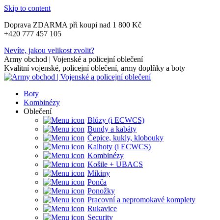
Skip to content
Doprava ZDARMA při koupi nad 1 800 Kč
+420 777 457 105
Nevíte, jakou velikost zvolit?
Army obchod | Vojenské a policejní oblečení
Kvalitní vojenské, policejní oblečení, army doplňky a boty
Boty
Kombinézy
Oblečení
Blůzy (i ECWCS)
Bundy a kabáty
Čepice, kukly, klobouky
Kalhoty (i ECWCS)
Kombinézy
Košile + UBACS
Mikiny
Ponča
Ponožky
Pracovní a nepromokavé komplety
Rukavice
Security