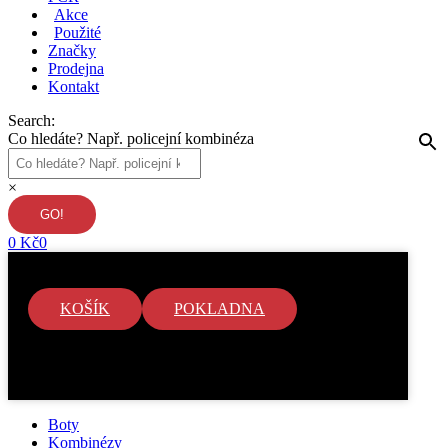
Akce
Použité
Značky
Prodejna
Kontakt
Search:
Co hledáte? Např. policejní kombinéza
×
0
Kč
0
KOŠÍK
POKLADNA
V košíku nejsou žádné položky.
Boty
Kombinézy