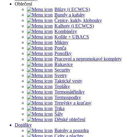
Oblečení
Blůzy (i ECWCS)
Bundy a kabáty
Čepice, kukly, klobouky
Kalhoty (i ECWCS)
Kombinézy
Košile + UBACS
Mikiny
Ponča
Ponožky
Pracovní a nepromokavé komplety
Rukavice
Security
Svetry
Taktické vesty
Tepláky
Termonátělníky
Termospodky
Trenýrky a kraťasy
Trika
Šály
Dětské oblečení
Doplňky
Batohy a pouzdra
Celty a plachty