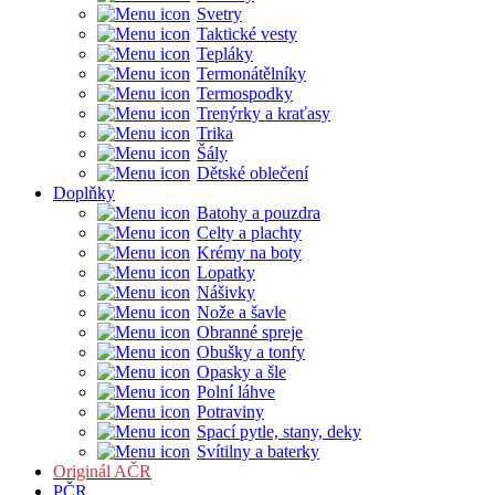
Svetry
Taktické vesty
Tepláky
Termonátělníky
Termospodky
Trenýrky a kraťasy
Trika
Šály
Dětské oblečení
Doplňky
Batohy a pouzdra
Celty a plachty
Krémy na boty
Lopatky
Nášivky
Nože a šavle
Obranné spreje
Obušky a tonfy
Opasky a šle
Polní láhve
Potraviny
Spací pytle, stany, deky
Svítilny a baterky
Originál AČR
PČR