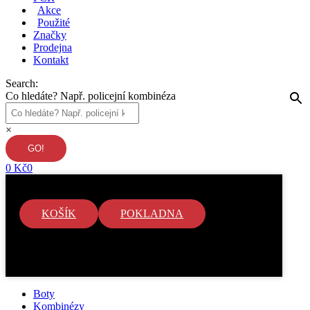
Akce
Použité
Značky
Prodejna
Kontakt
Search:
Co hledáte? Např. policejní kombinéza
×
0
Kč
0
KOŠÍK
POKLADNA
V košíku nejsou žádné položky.
Boty
Kombinézy