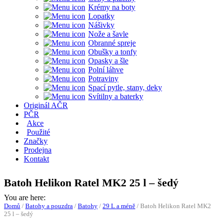
Krémy na boty
Lopatky
Nášivky
Nože a šavle
Obranné spreje
Obušky a tonfy
Opasky a šle
Polní láhve
Potraviny
Spací pytle, stany, deky
Svítilny a baterky
Originál AČR
PČR
Akce
Použité
Značky
Prodejna
Kontakt
Batoh Helikon Ratel MK2 25 l – šedý
You are here:
Domů
/
Batohy a pouzdra
/
Batohy
/
29 L a méně
/
Batoh Helikon Ratel MK2
25 l – šedý