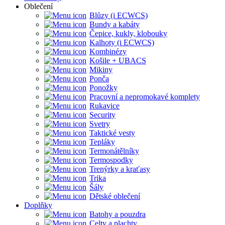
Oblečení
Blůzy (i ECWCS)
Bundy a kabáty
Čepice, kukly, klobouky
Kalhoty (i ECWCS)
Kombinézy
Košile + UBACS
Mikiny
Ponča
Ponožky
Pracovní a nepromokavé komplety
Rukavice
Security
Svetry
Taktické vesty
Tepláky
Termonátělníky
Termospodky
Trenýrky a kraťasy
Trika
Šály
Dětské oblečení
Doplňky
Batohy a pouzdra
Celty a plachty