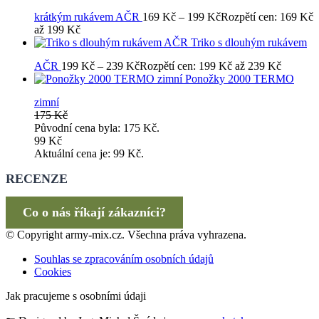
krátkým rukávem AČR
169
Kč
–
199
Kč
Rozpětí cen: 169 Kč
až 199 Kč
Triko s dlouhým rukávem
AČR
199
Kč
–
239
Kč
Rozpětí cen: 199 Kč až 239 Kč
Ponožky 2000 TERMO
zimní
175
Kč
Původní cena byla: 175 Kč.
99
Kč
Aktuální cena je: 99 Kč.
RECENZE
Co o nás říkají zákazníci?
© Copyright army-mix.cz. Všechna práva vyhrazena.
Souhlas se zpracováním osobních údajů
Cookies
Jak pracujeme s osobními údaji