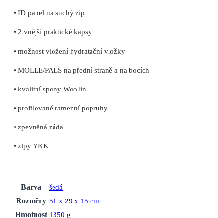
• ID panel na suchý zip
• 2 vnější praktické kapsy
• možnost vložení hydratační vložky
• MOLLE/PALS na přední straně a na bocích
• kvalitní spony WooJin
• profilované ramenní popruhy
• zpevněná záda
• zipy YKK
Barva
šedá
Rozměry
51 x 29 x 15 cm
Hmotnost
1350 g