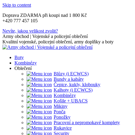
Skip to content
Doprava ZDARMA při koupi nad 1 800 Kč
+420 777 457 105
Nevíte, jakou velikost zvolit?
Army obchod | Vojenské a policejní oblečení
Kvalitní vojenské, policejní oblečení, army doplňky a boty
Boty
Kombinézy
Oblečení
Blůzy (i ECWCS)
Bundy a kabáty
Čepice, kukly, klobouky
Kalhoty (i ECWCS)
Kombinézy
Košile + UBACS
Mikiny
Ponča
Ponožky
Pracovní a nepromokavé komplety
Rukavice
Security