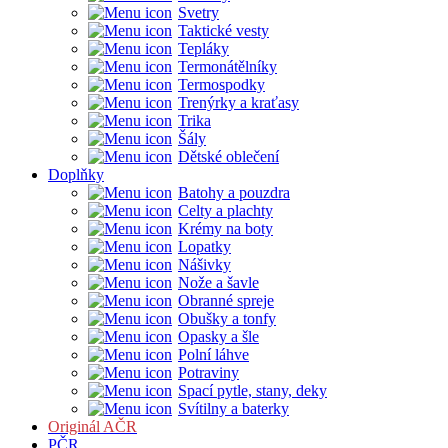
Svetry
Taktické vesty
Tepláky
Termonátělníky
Termospodky
Trenýrky a kraťasy
Trika
Šály
Dětské oblečení
Doplňky
Batohy a pouzdra
Celty a plachty
Krémy na boty
Lopatky
Nášivky
Nože a šavle
Obranné spreje
Obušky a tonfy
Opasky a šle
Polní láhve
Potraviny
Spací pytle, stany, deky
Svítilny a baterky
Originál AČR
PČR