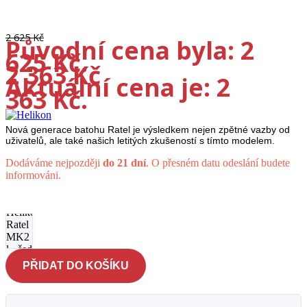
Doprava ZDARMA
-10%
2 625
Kč
Původní cena byla: 2
625 Kč.
2 363
Kč
Aktuální cena je: 2
363 Kč.
Nová generace batohu Ratel je výsledkem nejen zpětné vazby od
uživatelů, ale také našich letitých zkušeností s tímto modelem.
Dodáváme nejpozději
do 21 dní
. O přesném datu odeslání budete
informováni.
Batoh
Helikon
Ratel
MK2 25
l - šedý
množství
PŘIDAT DO KOŠÍKU