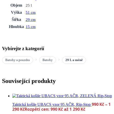
Objem
25 l
Výška
51 cm
Šířka
29 cm
Hloubka
15 cm
Vybírejte z kategorií
Batohy a pouzdra
Batohy
29 L a méně
Související produkty
990
Kč
–
1
Taktická košile UBACS vzor 95 AČR, Rip-Stop
290
Kč
Rozpětí cen: 990 Kč až 1 290 Kč