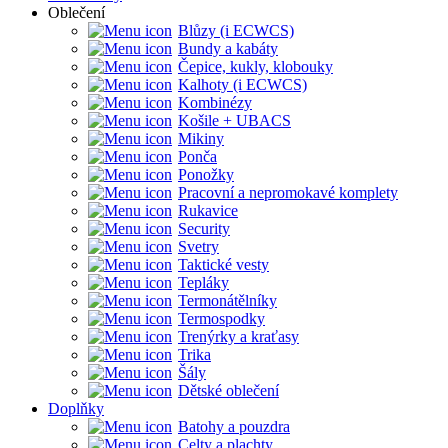
Oblečení
Blůzy (i ECWCS)
Bundy a kabáty
Čepice, kukly, klobouky
Kalhoty (i ECWCS)
Kombinézy
Košile + UBACS
Mikiny
Ponča
Ponožky
Pracovní a nepromokavé komplety
Rukavice
Security
Svetry
Taktické vesty
Tepláky
Termonátělníky
Termospodky
Trenýrky a kraťasy
Trika
Šály
Dětské oblečení
Doplňky
Batohy a pouzdra
Celty a plachty