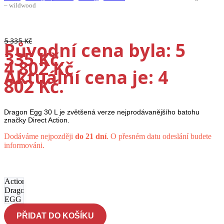
– wildwood
Doprava ZDARMA
-10%
5 335
Kč
Původní cena byla: 5
335 Kč.
4 802
Kč
Aktuální cena je: 4
802 Kč.
Dragon Egg 30 L je zvětšená verze nejprodávanějšího batohu
značky Direct Action.
Dodáváme nejpozději
do 21 dní
. O přesném datu odeslání budete
informováni.
Batoh
Direct
Action
Dragon
EGG -
wildwood
PŘIDAT DO KOŠÍKU
množství