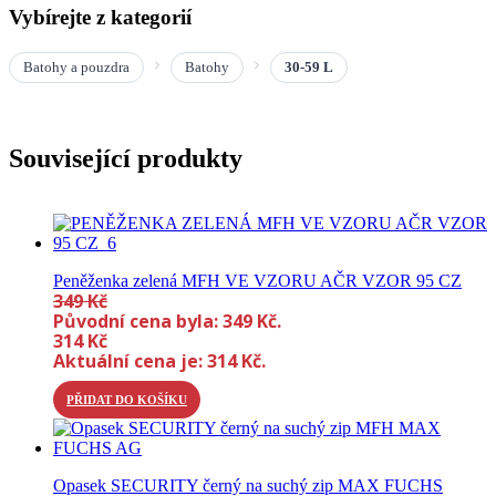
Vybírejte z kategorií
Batohy a pouzdra
Batohy
30-59 L
Související produkty
Peněženka zelená MFH VE VZORU AČR VZOR 95 CZ
349
Kč
Původní cena byla: 349 Kč.
314
Kč
Aktuální cena je: 314 Kč.
PŘIDAT DO KOŠÍKU
Opasek SECURITY černý na suchý zip MAX FUCHS