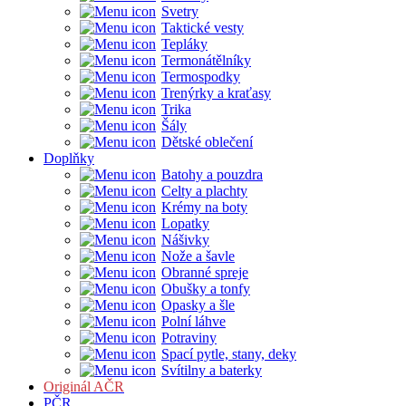
Svetry
Taktické vesty
Tepláky
Termonátělníky
Termospodky
Trenýrky a kraťasy
Trika
Šály
Dětské oblečení
Doplňky
Batohy a pouzdra
Celty a plachty
Krémy na boty
Lopatky
Nášivky
Nože a šavle
Obranné spreje
Obušky a tonfy
Opasky a šle
Polní láhve
Potraviny
Spací pytle, stany, deky
Svítilny a baterky
Originál AČR
PČR