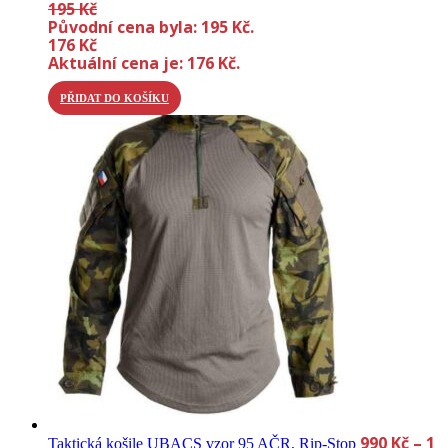
195
Kč
Původní cena byla: 195 Kč.
176
Kč
Aktuální cena je: 176 Kč.
PŘIDAT DO KOŠÍKU
990
Kč
–
1
Taktická košile UBACS vzor 95 AČR, Rip-Stop