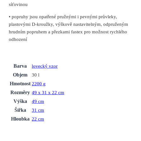
síťovinou
• popruhy jsou opatřené pružnými i pevnými průvleky,
plastovými D-kroužky, výškově nastavitelným, odpruženým
hrudním popruhem a přezkami fastex pro možnost rychlého
odhození
Barva
lovecký vzor
Objem
30 l
Hmotnost
2200 g
Rozměry
49 x 31 x 22 cm
Výška
49 cm
Šířka
31 cm
Hloubka
22 cm