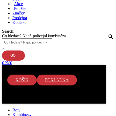
Akce
Použité
Značky
Prodejna
Kontakt
Search:
Co hledáte? Např. policejní kombinéza
×
0
Kč
0
KOŠÍK
POKLADNA
V košíku nejsou žádné položky.
Boty
Kombinézy