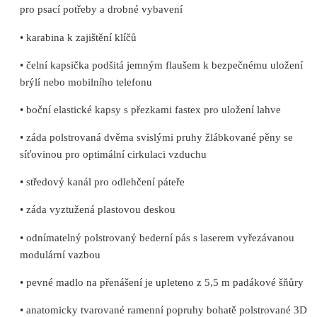
pro psací potřeby a drobné vybavení
• karabina k zajištění klíčů
• čelní kapsička podšitá jemným flaušem k bezpečnému uložení
brýlí nebo mobilního telefonu
• boční elastické kapsy s přezkami fastex pro uložení lahve
• záda polstrovaná dvěma svislými pruhy žlábkované pěny se
síťovinou pro optimální cirkulaci vzduchu
• středový kanál pro odlehčení páteře
• záda vyztužená plastovou deskou
• odnímatelný polstrovaný bederní pás s laserem vyřezávanou
modulární vazbou
• pevné madlo na přenášení je upleteno z 5,5 m padákové šňůry
• anatomicky tvarované ramenní popruhy bohatě polstrované 3D