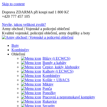
Skip to content
Doprava ZDARMA při koupi nad 1 800 Kč
+420 777 457 105
Nevíte, jakou velikost zvolit?
Army obchod | Vojenské a policejní oblečení
Kvalitní vojenské, policejní oblečení, army doplňky a boty
Boty
Kombinézy
Oblečení
Blůzy (i ECWCS)
Bundy a kabáty
Čepice, kukly, klobouky
Kalhoty (i ECWCS)
Kombinézy
Košile + UBACS
Mikiny
Ponča
Ponožky
Pracovní a nepromokavé komplety
Rukavice
Security