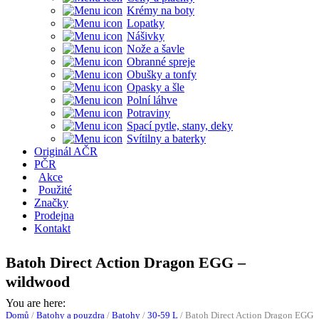
Krémy na boty
Lopatky
Nášivky
Nože a šavle
Obranné spreje
Obušky a tonfy
Opasky a šle
Polní láhve
Potraviny
Spací pytle, stany, deky
Svítilny a baterky
Originál AČR
PČR
Akce
Použité
Značky
Prodejna
Kontakt
Batoh Direct Action Dragon EGG –
wildwood
You are here:
Domů
/
Batohy a pouzdra
/
Batohy
/
30-59 L
/
Batoh Direct Action Dragon EGG