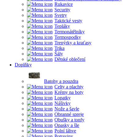
Rukavice
Security
Svetry
Taktické vesty
Tepláky
Termonátělníky
Termospodky
Trenýrky a kraťasy
Trika
Šály
Dětské oblečení
Doplňky
Batohy a pouzdra
Celty a plachty
Krémy na boty
Lopatky
Nášivky
Nože a šavle
Obranné spreje
Obušky a tonfy
Opasky a šle
Polní láhve
Potraviny