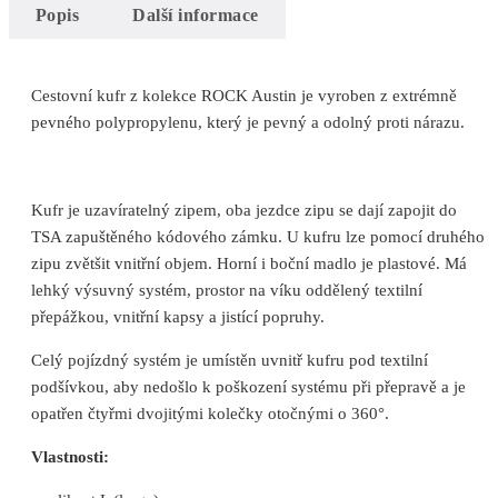
Popis
Další informace
Cestovní kufr z kolekce ROCK Austin je vyroben z extrémně
pevného polypropylenu, který je pevný a odolný proti nárazu.
Kufr je uzavíratelný zipem, oba jezdce zipu se dají zapojit do
TSA zapuštěného kódového zámku. U kufru lze pomocí druhého
zipu zvětšit vnitřní objem. Horní i boční madlo je plastové. Má
lehký výsuvný systém, prostor na víku oddělený textilní
přepážkou, vnitřní kapsy a jistící popruhy.
Celý pojízdný systém je umístěn uvnitř kufru pod textilní
podšívkou, aby nedošlo k poškození systému při přepravě a je
opatřen čtyřmi dvojitými kolečky otočnými o 360°.
Vlastnosti: