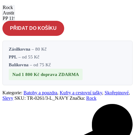
kufr
Rock
Austin
PP 119 L
- navy
PŘIDAT DO KOŠÍKU
množství
Zásilkovna
– 80 Kč
PPL
– od 55 Kč
Balíkovna
– od 75 Kč
Nad 1 800 Kč
doprava ZDARMA
Kategorie:
Batohy a pouzdra
,
Kufry a cestovní tašky
,
Skořepinové
,
Slevy
SKU:
TR-0261/3-L_NAVY
Značka:
Rock