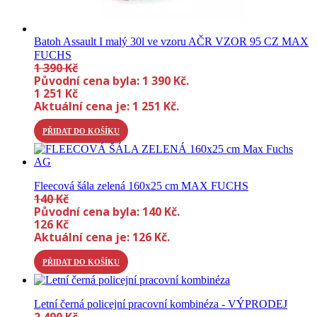
Batoh Assault I malý 30l ve vzoru AČR VZOR 95 CZ MAX
FUCHS
1 390
Kč
Původní cena byla: 1 390 Kč.
1 251
Kč
Aktuální cena je: 1 251 Kč.
PŘIDAT DO KOŠÍKU
Fleecová šála zelená 160x25 cm MAX FUCHS
140
Kč
Původní cena byla: 140 Kč.
126
Kč
Aktuální cena je: 126 Kč.
PŘIDAT DO KOŠÍKU
Letní černá policejní pracovní kombinéza - VÝPRODEJ
2 490
Kč