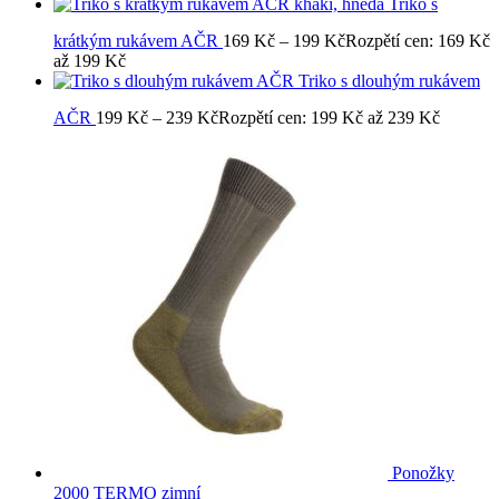
Triko s
krátkým rukávem AČR
169
Kč
–
199
Kč
Rozpětí cen: 169 Kč
až 199 Kč
Triko s dlouhým rukávem
AČR
199
Kč
–
239
Kč
Rozpětí cen: 199 Kč až 239 Kč
Ponožky
2000 TERMO zimní