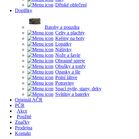
Dětské oblečení
Doplňky
Batohy a pouzdra
Celty a plachty
Krémy na boty
Lopatky
Nášivky
Nože a šavle
Obranné spreje
Obušky a tonfy
Opasky a šle
Polní láhve
Potraviny
Spací pytle, stany, deky
Svítilny a baterky
Originál AČR
PČR
Akce
Použité
Značky
Prodejna
Kontakt