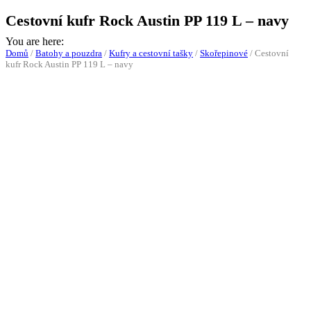
Cestovní kufr Rock Austin PP 119 L – navy
You are here:
Domů
/
Batohy a pouzdra
/
Kufry a cestovní tašky
/
Skořepinové
/
Cestovní
kufr Rock Austin PP 119 L – navy
Doprava ZDARMA
-10%