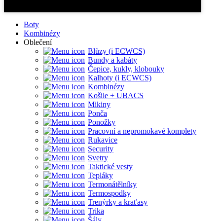
Boty
Kombinézy
Oblečení
Blůzy (i ECWCS)
Bundy a kabáty
Čepice, kukly, klobouky
Kalhoty (i ECWCS)
Kombinézy
Košile + UBACS
Mikiny
Ponča
Ponožky
Pracovní a nepromokavé komplety
Rukavice
Security
Svetry
Taktické vesty
Tepláky
Termonátělníky
Termospodky
Trenýrky a kraťasy
Trika
Šály