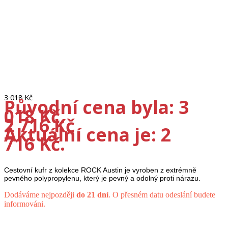
3 018
Kč
Původní cena byla: 3
018 Kč.
2 716
Kč
Aktuální cena je: 2
716 Kč.
Cestovní kufr z kolekce ROCK Austin je vyroben z extrémně
pevného polypropylenu, který je pevný a odolný proti nárazu.
Dodáváme nejpozději
do 21 dní
. O přesném datu odeslání budete
informováni.
Cestovní