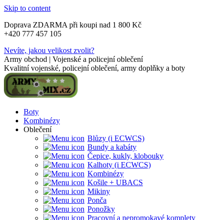
Skip to content
Doprava ZDARMA při koupi nad 1 800 Kč
+420 777 457 105
Nevíte, jakou velikost zvolit?
Army obchod | Vojenské a policejní oblečení
Kvalitní vojenské, policejní oblečení, army doplňky a boty
Boty
Kombinézy
Oblečení
Blůzy (i ECWCS)
Bundy a kabáty
Čepice, kukly, klobouky
Kalhoty (i ECWCS)
Kombinézy
Košile + UBACS
Mikiny
Ponča
Ponožky
Pracovní a nepromokavé komplety