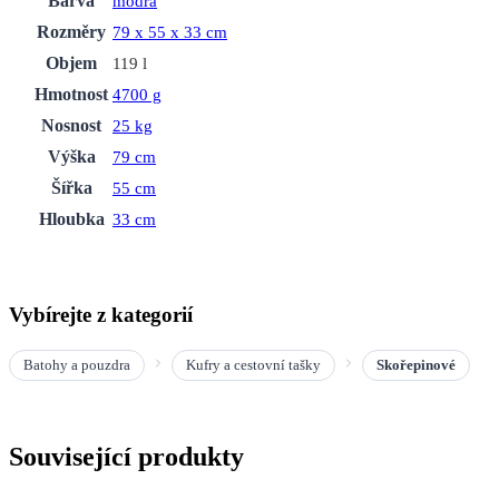
Barva
modrá
Rozměry
79 x 55 x 33 cm
Objem
119 l
Hmotnost
4700 g
Nosnost
25 kg
Výška
79 cm
Šířka
55 cm
Hloubka
33 cm
Vybírejte z kategorií
Batohy a pouzdra
Kufry a cestovní tašky
Skořepinové
Související produkty