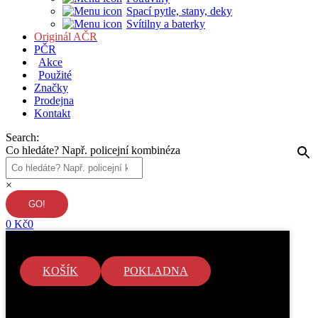
Spací pytle, stany, deky
Svítilny a baterky
Originál AČR
PČR
Akce
Použité
Značky
Prodejna
Kontakt
Search:
Co hledáte? Např. policejní kombinéza
×
0
Kč
0
KOŠÍK
POKLADNA
V košíku nejsou žádné položky.