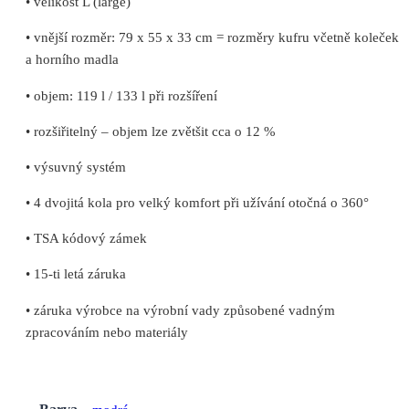
• velikost L (large)
• vnější rozměr: 79 x 55 x 33 cm = rozměry kufru včetně koleček
a horního madla
• objem: 119 l / 133 l při rozšíření
• rozšiřitelný – objem lze zvětšit cca o 12 %
• výsuvný systém
• 4 dvojitá kola pro velký komfort při užívání otočná o 360°
• TSA kódový zámek
• 15-ti letá záruka
• záruka výrobce na výrobní vady způsobené vadným
zpracováním nebo materiály