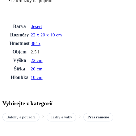
• D-kroužky na popruh
Barva
desert
Rozměry
22 x 20 x 10 cm
Hmotnost
384 g
Objem
2.5 l
Výška
22 cm
Šířka
20 cm
Hloubka
10 cm
Vybírejte z kategorií
Batohy a pouzdra
Tašky a vaky
Přes rameno