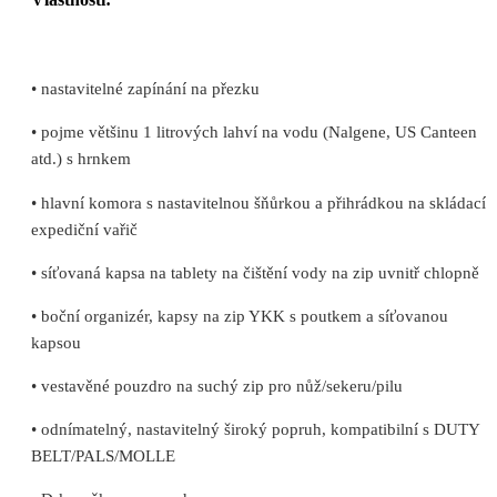
• nastavitelné zapínání na přezku
• pojme většinu 1 litrových lahví na vodu (Nalgene, US Canteen
atd.) s hrnkem
• hlavní komora s nastavitelnou šňůrkou a přihrádkou na skládací
expediční vařič
• síťovaná kapsa na tablety na čištění vody na zip uvnitř chlopně
• boční organizér, kapsy na zip YKK s poutkem a síťovanou
kapsou
• vestavěné pouzdro na suchý zip pro nůž/sekeru/pilu
• odnímatelný, nastavitelný široký popruh, kompatibilní s DUTY
BELT/PALS/MOLLE