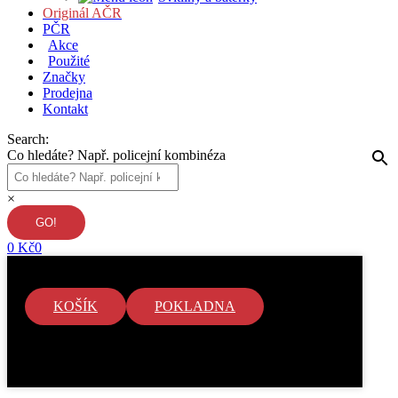
Originál AČR
PČR
Akce
Použité
Značky
Prodejna
Kontakt
Search:
Co hledáte? Např. policejní kombinéza
×
0
Kč
0
KOŠÍK
POKLADNA
V košíku nejsou žádné položky.