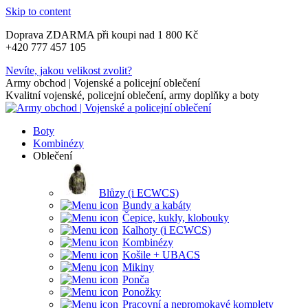
Skip to content
Doprava ZDARMA při koupi nad 1 800 Kč
+420 777 457 105
Nevíte, jakou velikost zvolit?
Army obchod | Vojenské a policejní oblečení
Kvalitní vojenské, policejní oblečení, army doplňky a boty
Boty
Kombinézy
Oblečení
Blůzy (i ECWCS)
Bundy a kabáty
Čepice, kukly, klobouky
Kalhoty (i ECWCS)
Kombinézy
Košile + UBACS
Mikiny
Ponča
Ponožky
Pracovní a nepromokavé komplety