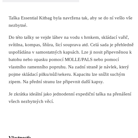
Taška Essential Kitbag byla navržena tak, aby se do ní vešlo vše
nezbytné.
Do této tašky se vejde láhev na vodu s hrnkem, skládací vařič,
svítilna, kompas, šňůra, šicí souprava atd. Celá sada je přehledně
uspořádána v samostatných kapsách. Lze ji nosit připevněnou k
batohu nebo opasku pomocí MOLLE/PALS nebo pomocí
vlastního ramenního popruhu. Na zadní straně je návlek, který
pojme skládací pilku/nůž/sekeru. Kapacitu lze snížit suchým
zipem. Na přední stranu lze připevnit další kapsy.
Je zkrátka ideální jako jednodenní expediční taška na přenášení
všech nezbytných věcí.
Vlastnosti: