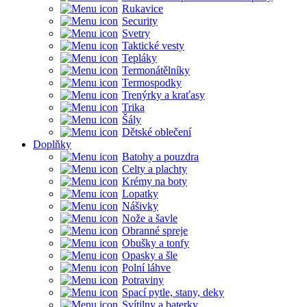
Rukavice
Security
Svetry
Taktické vesty
Tepláky
Termonátělníky
Termospodky
Trenýrky a kraťasy
Trika
Šály
Dětské oblečení
Doplňky
Batohy a pouzdra
Celty a plachty
Krémy na boty
Lopatky
Nášivky
Nože a šavle
Obranné spreje
Obušky a tonfy
Opasky a šle
Polní láhve
Potraviny
Spací pytle, stany, deky
Svítilny a baterky