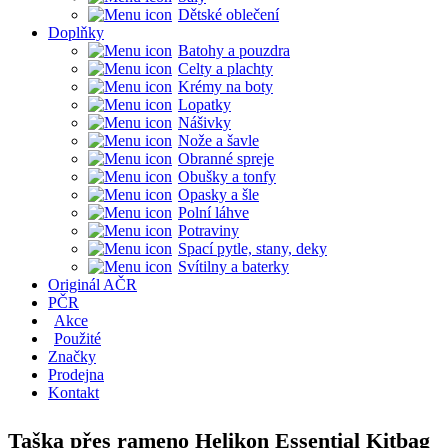
Dětské oblečení
Doplňky
Batohy a pouzdra
Celty a plachty
Krémy na boty
Lopatky
Nášivky
Nože a šavle
Obranné spreje
Obušky a tonfy
Opasky a šle
Polní láhve
Potraviny
Spací pytle, stany, deky
Svítilny a baterky
Originál AČR
PČR
Akce
Použité
Značky
Prodejna
Kontakt
Taška přes rameno Helikon Essential Kitbag