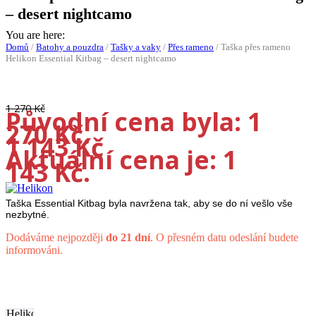
– desert nightcamo
You are here:
Domů
/
Batohy a pouzdra
/
Tašky a vaky
/
Přes rameno
/
Taška přes rameno
Helikon Essential Kitbag – desert nightcamo
-10%
1 270
Kč
Původní cena byla: 1
270 Kč.
1 143
Kč
Aktuální cena je: 1
143 Kč.
Taška Essential Kitbag byla navržena tak, aby se do ní vešlo vše
nezbytné.
Dodáváme nejpozději
do 21 dní
. O přesném datu odeslání budete
informováni.
Taška
přes
rameno
Helikon