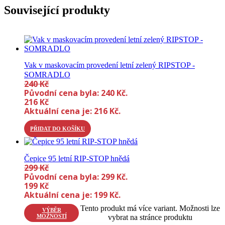
Související produkty
Vak v maskovacím provedení letní zelený RIPSTOP -
SOMRADLO
240
Kč
Původní cena byla: 240 Kč.
216
Kč
Aktuální cena je: 216 Kč.
PŘIDAT DO KOŠÍKU
Čepice 95 letní RIP-STOP hnědá
299
Kč
Původní cena byla: 299 Kč.
199
Kč
Aktuální cena je: 199 Kč.
Tento produkt má více variant. Možnosti lze
VÝBĚR
MOŽNOSTÍ
vybrat na stránce produktu