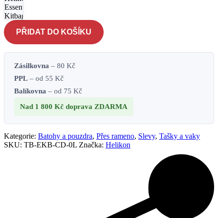
Essential
Kitbag -
desert
PŘIDAT DO KOŠÍKU
nightcamo
množství
Zásilkovna
– 80 Kč
PPL
– od 55 Kč
Balíkovna
– od 75 Kč
Nad 1 800 Kč
doprava ZDARMA
Kategorie:
Batohy a pouzdra
,
Přes rameno
,
Slevy
,
Tašky a vaky
SKU:
TB-EKB-CD-0L
Značka:
Helikon