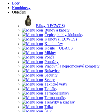
Boty
Kombinézy
Oblečení
Blůzy (i ECWCS)
Bundy a kabáty
Čepice, kukly, klobouky
Kalhoty (i ECWCS)
Kombinézy
Košile + UBACS
Mikiny
Ponča
Ponožky
Pracovní a nepromokavé komplety
Rukavice
Security
Svetry
Taktické vesty
Tepláky
Termonátělníky
Termospodky
Trenýrky a kraťasy
Trika
Šály