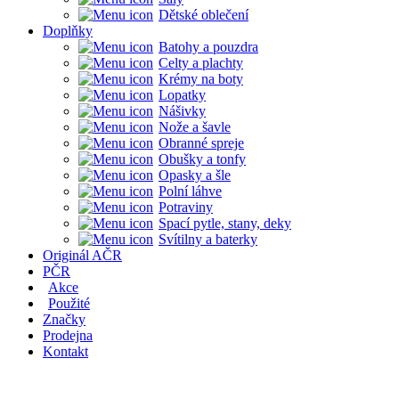
Dětské oblečení
Doplňky
Batohy a pouzdra
Celty a plachty
Krémy na boty
Lopatky
Nášivky
Nože a šavle
Obranné spreje
Obušky a tonfy
Opasky a šle
Polní láhve
Potraviny
Spací pytle, stany, deky
Svítilny a baterky
Originál AČR
PČR
Akce
Použité
Značky
Prodejna
Kontakt