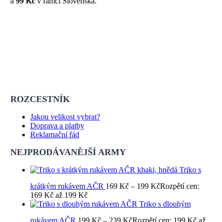
a
99 Kč
v rámci Slovenska.
ROZCESTNÍK
Jakou velikost vybrat?
Doprava a platby
Reklamační řád
NEJPRODÁVANĚJŠÍ ARMY
Triko s
krátkým rukávem AČR
169
Kč
–
199
Kč
Rozpětí cen:
169 Kč až 199 Kč
Triko s dlouhým
rukávem AČR
199
Kč
–
239
Kč
Rozpětí cen: 199 Kč až