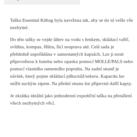
Taška Essential Kitbag byla navržena tak, aby se do ní vešlo vše
nezbytné.
Do této tašky se vejde láhev na vodu s hrnkem, skládací vařič,
svítilna, kompas, šňůra, šicí souprava atd. Celá sada je
přehledně uspořádána v samostatných kapsách. Lze ji nosit
připevněnou k batohu nebo opasku pomocí MOLLE/PALS nebo
pomocí vlastního ramenního popruhu. Na zadní straně je
návlek, který pojme skládací pilku/nůž/sekeru. Kapacitu lze
snížit suchým zipem. Na přední stranu lze připevnit další kapsy.
Je zkrátka ideální jako jednodenní expediční taška na přenášení
všech nezbytných věcí.