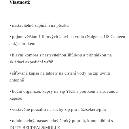
Vlastnosti:
• nastavitelné zapínání na přezku
• pojme většinu 1 litrových lahví na vodu (Nalgene, US Canteen
atd.) s hrnkem
• hlavní komora s nastavitelnou šňůrkou a přihrádkou na
skládací expediční vařič
• síťovaná kapsa na tablety na čištění vody na zip uvnitř
chlopně
• boční organizér, kapsy na zip YKK s poutkem a síťovanou
kapsou
• vestavěné pouzdro na suchý zip pro nůž/sekeru/pilu
• odnímatelný, nastavitelný široký popruh, kompatibilní s
DUTY BELT/PALS/MOLLE