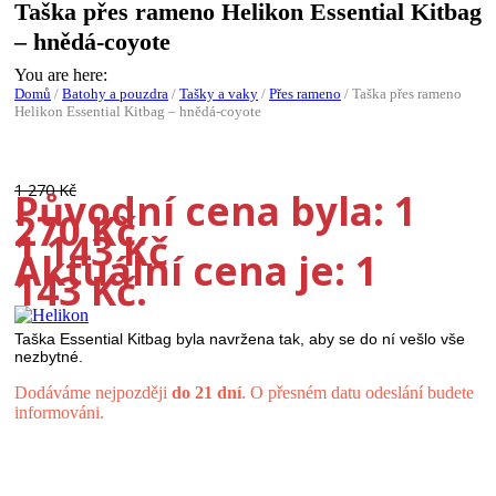
Taška přes rameno Helikon Essential Kitbag
– hnědá-coyote
You are here:
Domů
/
Batohy a pouzdra
/
Tašky a vaky
/
Přes rameno
/
Taška přes rameno
Helikon Essential Kitbag – hnědá-coyote
-10%
1 270
Kč
Původní cena byla: 1
270 Kč.
1 143
Kč
Aktuální cena je: 1
143 Kč.
Taška Essential Kitbag byla navržena tak, aby se do ní vešlo vše
nezbytné.
Dodáváme nejpozději
do 21 dní
. O přesném datu odeslání budete
informováni.
Taška
přes
rameno