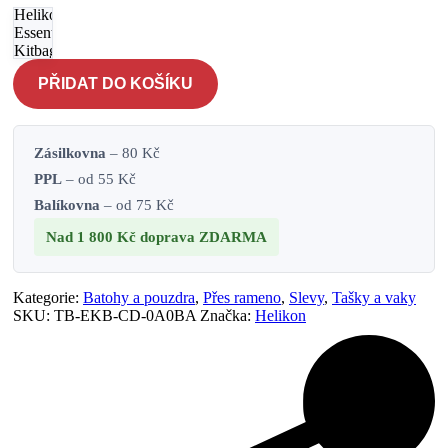
Helikon
Essential
Kitbag -
hnědá-
PŘIDAT DO KOŠÍKU
coyote
množství
Zásilkovna
– 80 Kč
PPL
– od 55 Kč
Balíkovna
– od 75 Kč
Nad 1 800 Kč
doprava ZDARMA
Kategorie:
Batohy a pouzdra
,
Přes rameno
,
Slevy
,
Tašky a vaky
SKU:
TB-EKB-CD-0A0BA
Značka:
Helikon