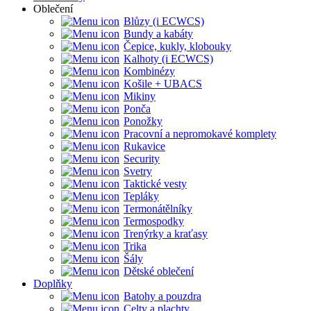
Oblečení
Blůzy (i ECWCS)
Bundy a kabáty
Čepice, kukly, klobouky
Kalhoty (i ECWCS)
Kombinézy
Košile + UBACS
Mikiny
Ponča
Ponožky
Pracovní a nepromokavé komplety
Rukavice
Security
Svetry
Taktické vesty
Tepláky
Termonátělníky
Termospodky
Trenýrky a kraťasy
Trika
Šály
Dětské oblečení
Doplňky
Batohy a pouzdra
Celty a plachty