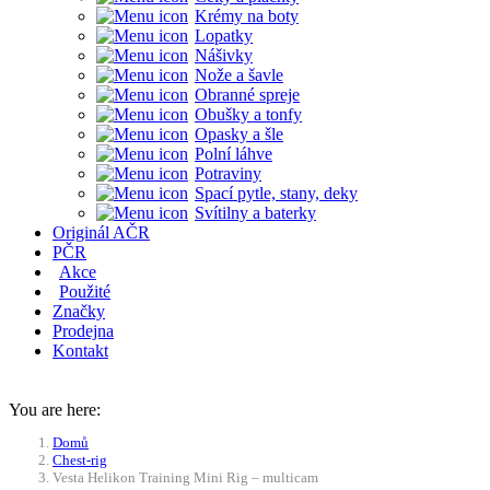
Krémy na boty
Lopatky
Nášivky
Nože a šavle
Obranné spreje
Obušky a tonfy
Opasky a šle
Polní láhve
Potraviny
Spací pytle, stany, deky
Svítilny a baterky
Originál AČR
PČR
Akce
Použité
Značky
Prodejna
Kontakt
You are here:
Domů
Chest-rig
Vesta Helikon Training Mini Rig – multicam