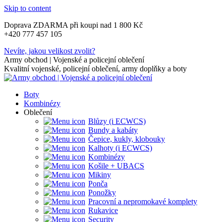
Skip to content
Doprava ZDARMA při koupi nad 1 800 Kč
+420 777 457 105
Nevíte, jakou velikost zvolit?
Army obchod | Vojenské a policejní oblečení
Kvalitní vojenské, policejní oblečení, army doplňky a boty
Boty
Kombinézy
Oblečení
Blůzy (i ECWCS)
Bundy a kabáty
Čepice, kukly, klobouky
Kalhoty (i ECWCS)
Kombinézy
Košile + UBACS
Mikiny
Ponča
Ponožky
Pracovní a nepromokavé komplety
Rukavice
Security