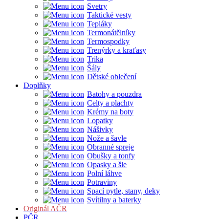
Svetry
Taktické vesty
Tepláky
Termonátělníky
Termospodky
Trenýrky a kraťasy
Trika
Šály
Dětské oblečení
Doplňky
Batohy a pouzdra
Celty a plachty
Krémy na boty
Lopatky
Nášivky
Nože a šavle
Obranné spreje
Obušky a tonfy
Opasky a šle
Polní láhve
Potraviny
Spací pytle, stany, deky
Svítilny a baterky
Originál AČR
PČR