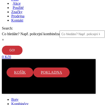
Akce
Použité
Značky
Prodejna
Kontakt
Search:
Co hledáte? Např. policejní kombinéza
×
0
Kč
0
KOŠÍK
POKLADNA
V košíku nejsou žádné položky.
Boty
Kombinézy