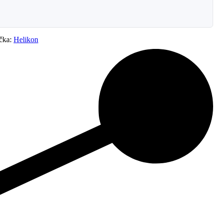
čka:
Helikon