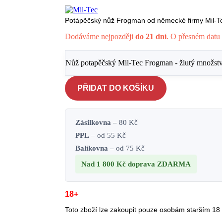
Potápěčský nůž Frogman od německé firmy Mil-Tec
Dodáváme nejpozději
do 21 dní
. O přesném datu 
Nůž potapěčský Mil-Tec Frogman - žlutý množstv
PŘIDAT DO KOŠÍKU
Zásilkovna
– 80 Kč
PPL
– od 55 Kč
Balíkovna
– od 75 Kč
Nad 1 800 Kč
doprava ZDARMA
18+
Toto zboží lze zakoupit pouze osobám starším 18 l