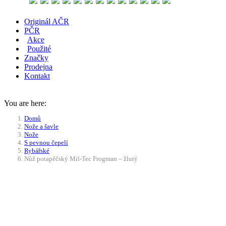
Originál AČR
PČR
Akce
Použité
Značky
Prodejna
Kontakt
You are here:
Domů
Nože a šavle
Nože
S pevnou čepelí
Rybářské
Nůž potapěčský Mil-Tec Frogman – žlutý