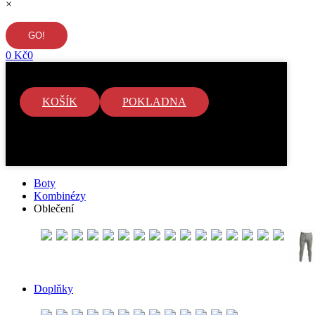
×
0
Kč
0
KOŠÍK
POKLADNA
V košíku nejsou žádné položky.
Boty
Kombinézy
Oblečení
Doplňky