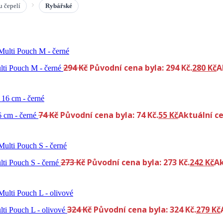
u čepelí
Rybářské
294
Kč
Původní cena byla: 294 Kč.
280
Kč
A
lti Pouch M - černé
74
Kč
Původní cena byla: 74 Kč.
55
Kč
Aktuální ce
6 cm - černé
273
Kč
Původní cena byla: 273 Kč.
242
Kč
Ak
lti Pouch S - černé
324
Kč
Původní cena byla: 324 Kč.
279
Kč
ti Pouch L - olivové