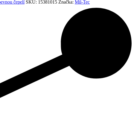
pevnou čepelí
SKU:
15381015
Značka:
Mil-Tec