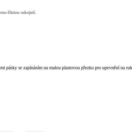
no-žlutou rukojetí.
vými pásky se zapínáním na malou plastovou přezku pro upevnění na ru