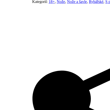
Kategorií:
18+
,
Nože
,
Nože a šavle
,
Rybářské
,
S 