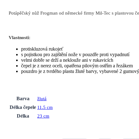
Potápěčský nůž Frogman od německé firmy Mil-Tec s plastovou čer
Vlastnosti:
protiskluzová rukojeť
s pojistkou pro zajištění nože v pouzdře proti vypadnutí
velmi dobře se drží a neklouže ani v rukavicích
čepel je z nerez oceli, opatřena pilovým ostřím a řezákem
pouzdro je z tvrdého plastu žluté barvy, vybavené 2 gumo
Barva
žlutá
Délka čepele
11.5 cm
Délka
23 cm