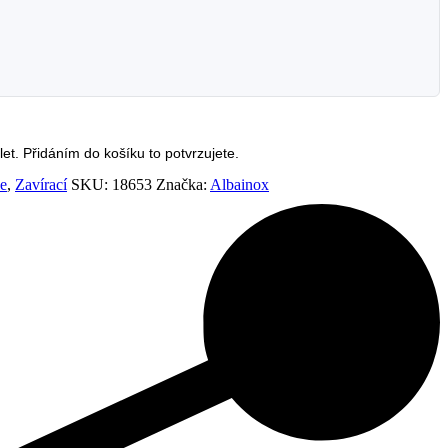
et. Přidáním do košíku to potvrzujete.
le
,
Zavírací
SKU:
18653
Značka:
Albainox