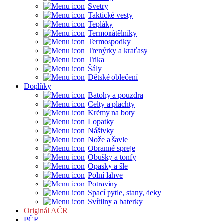
Svetry
Taktické vesty
Tepláky
Termonátělníky
Termospodky
Trenýrky a kraťasy
Trika
Šály
Dětské oblečení
Doplňky
Batohy a pouzdra
Celty a plachty
Krémy na boty
Lopatky
Nášivky
Nože a šavle
Obranné spreje
Obušky a tonfy
Opasky a šle
Polní láhve
Potraviny
Spací pytle, stany, deky
Svítilny a baterky
Originál AČR
PČR