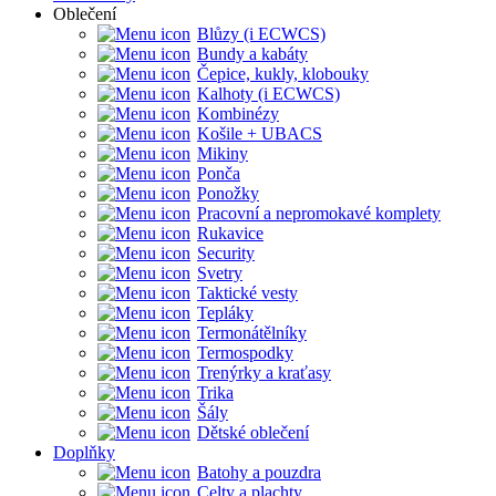
Oblečení
Blůzy (i ECWCS)
Bundy a kabáty
Čepice, kukly, klobouky
Kalhoty (i ECWCS)
Kombinézy
Košile + UBACS
Mikiny
Ponča
Ponožky
Pracovní a nepromokavé komplety
Rukavice
Security
Svetry
Taktické vesty
Tepláky
Termonátělníky
Termospodky
Trenýrky a kraťasy
Trika
Šály
Dětské oblečení
Doplňky
Batohy a pouzdra
Celty a plachty