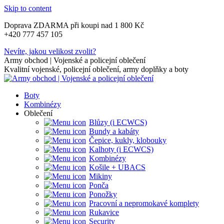
Skip to content
Doprava ZDARMA při koupi nad 1 800 Kč
+420 777 457 105
Nevíte, jakou velikost zvolit?
Army obchod | Vojenské a policejní oblečení
Kvalitní vojenské, policejní oblečení, army doplňky a boty
Boty
Kombinézy
Oblečení
Blůzy (i ECWCS)
Bundy a kabáty
Čepice, kukly, klobouky
Kalhoty (i ECWCS)
Kombinézy
Košile + UBACS
Mikiny
Ponča
Ponožky
Pracovní a nepromokavé komplety
Rukavice
Security