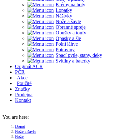
Krémy na boty
Lopatky
Nášivky
Nože a šavle
Obranné spreje
Obušky a tonfy
Opasky a šle
Polní láhve
Potraviny
Spací pytle, stany, deky
Svítilny a baterky
Originál AČR
PČR
Akce
Použité
Značky
Prodejna
Kontakt
You are here:
Domů
Nože a šavle
Nože