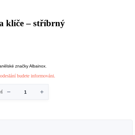
 klíče – stříbrný
panělské značky Albainox.
odeslání budete informováni.
ví