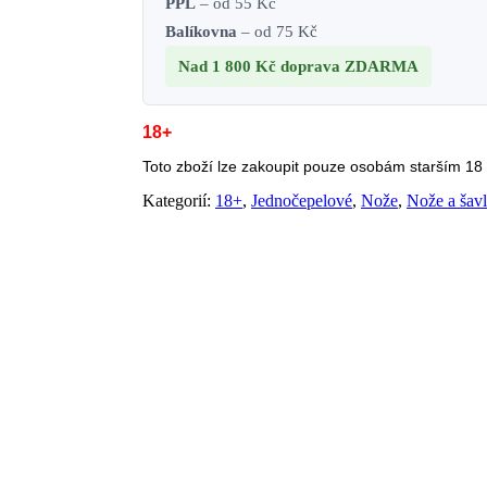
PPL
– od 55 Kč
Balíkovna
– od 75 Kč
Nad 1 800 Kč
doprava ZDARMA
18+
Toto zboží lze zakoupit pouze osobám starším 18 l
Kategorií:
18+
,
Jednočepelové
,
Nože
,
Nože a šav