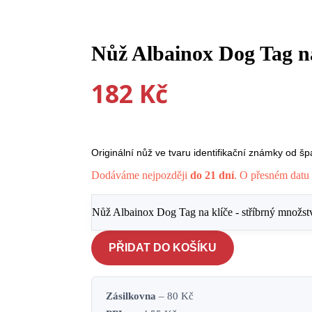
Nůž Albainox Dog Tag na
182
Kč
Originální nůž ve tvaru identifikační známky od š
Dodáváme nejpozději
do 21 dní
. O přesném datu 
Nůž Albainox Dog Tag na klíče - stříbrný množst
PŘIDAT DO KOŠÍKU
Zásilkovna
– 80 Kč