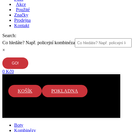
Akce
Použité
Značky
Prodejna
Kontakt
Search:
Co hledáte? Např. policejní kombinéza
×
0
Kč
0
KOŠÍK
POKLADNA
V košíku nejsou žádné položky.
Boty
Kombinézy