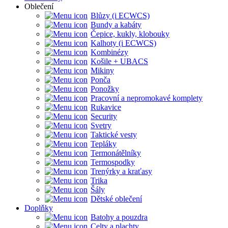
Oblečení
Blůzy (i ECWCS)
Bundy a kabáty
Čepice, kukly, klobouky
Kalhoty (i ECWCS)
Kombinézy
Košile + UBACS
Mikiny
Ponča
Ponožky
Pracovní a nepromokavé komplety
Rukavice
Security
Svetry
Taktické vesty
Tepláky
Termonátělníky
Termospodky
Trenýrky a kraťasy
Trika
Šály
Dětské oblečení
Doplňky
Batohy a pouzdra
Celty a plachty