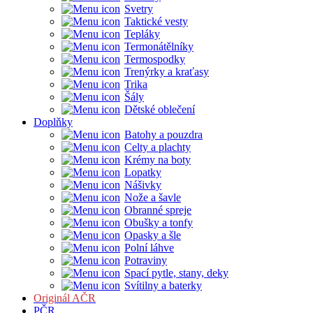
Svetry
Taktické vesty
Tepláky
Termonátělníky
Termospodky
Trenýrky a kraťasy
Trika
Šály
Dětské oblečení
Doplňky
Batohy a pouzdra
Celty a plachty
Krémy na boty
Lopatky
Nášivky
Nože a šavle
Obranné spreje
Obušky a tonfy
Opasky a šle
Polní láhve
Potraviny
Spací pytle, stany, deky
Svítilny a baterky
Originál AČR
PČR