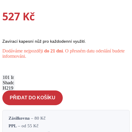
527
Kč
Zavírací kapesní nůž pro každodenní využití.
Dodáváme nejpozději
do 21 dní
. O přesném datu odeslání budete
informováni.
Nůž
zavírací
101 Inc
Shadow
H219 -
coyote
PŘIDAT DO KOŠÍKU
množství
Zásilkovna
– 80 Kč
PPL
– od 55 Kč