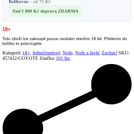
Balíkovna
– od 75 Kč
Nad 1 800 Kč
doprava ZDARMA
18+
Toto zboží lze zakoupit pouze osobám starším 18 let. Přidáním do
košíku to potvrzujete.
Kategorií:
18+
,
Jednočepelové
,
Nože
,
Nože a šavle
,
Zavírací
SKU:
457432-COYOTE
Značka:
101 Inc