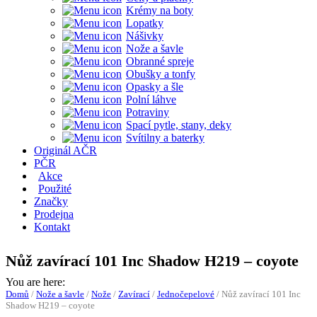
Krémy na boty
Lopatky
Nášivky
Nože a šavle
Obranné spreje
Obušky a tonfy
Opasky a šle
Polní láhve
Potraviny
Spací pytle, stany, deky
Svítilny a baterky
Originál AČR
PČR
Akce
Použité
Značky
Prodejna
Kontakt
Nůž zavírací 101 Inc Shadow H219 – coyote
You are here:
Domů
/
Nože a šavle
/
Nože
/
Zavírací
/
Jednočepelové
/
Nůž zavírací 101 Inc
Shadow H219 – coyote