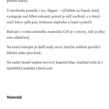
jednou rukou.
S otevřením pomůže i tzv. flipper – výčnělek na čepeli, který
vystupuje nad hřbet rukojeti, pokud je nůž zavřený, a o který
stačí lehce opřít prst, švihnout zápěstím a čepel vyskočí.
Rukojeť z velmi odolného materiálu G10 je s otvory, nůž je díky
nim odlehčený.
Na konci rukojeti je další malý otvor, kterým můžete provléci
šňůrku nebo provázek.
Na zadní straně najdete kovový kapesní klip, součástí nože je i
spolehlivá pojistka LinerLock.
Materiál: