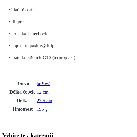
• hladké ostří
• flipper
• pojistka LinerLock
• kapesní/opaskový klip
• materiál střenek G10 (termoplast)
Barva
béžová
Délka čepele
12 cm
Délka
27.5 cm
Hmotnost
195 g
Vybírejte z kategorií