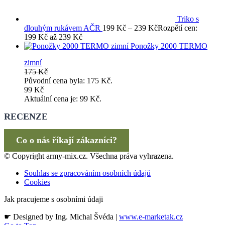
Triko s
dlouhým rukávem AČR
199
Kč
–
239
Kč
Rozpětí cen:
199 Kč až 239 Kč
Ponožky 2000 TERMO
zimní
175
Kč
Původní cena byla: 175 Kč.
99
Kč
Aktuální cena je: 99 Kč.
RECENZE
Co o nás říkají zákazníci?
© Copyright army-mix.cz. Všechna práva vyhrazena.
Souhlas se zpracováním osobních údajů
Cookies
Jak pracujeme s osobními údaji
☛ Designed by Ing. Michal Švéda |
www.e-marketak.cz