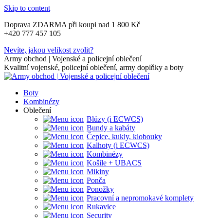
Skip to content
Doprava ZDARMA při koupi nad 1 800 Kč
+420 777 457 105
Nevíte, jakou velikost zvolit?
Army obchod | Vojenské a policejní oblečení
Kvalitní vojenské, policejní oblečení, army doplňky a boty
Boty
Kombinézy
Oblečení
Blůzy (i ECWCS)
Bundy a kabáty
Čepice, kukly, klobouky
Kalhoty (i ECWCS)
Kombinézy
Košile + UBACS
Mikiny
Ponča
Ponožky
Pracovní a nepromokavé komplety
Rukavice
Security