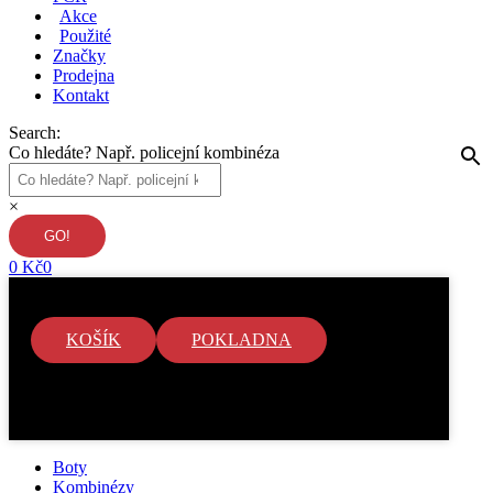
Akce
Použité
Značky
Prodejna
Kontakt
Search:
Co hledáte? Např. policejní kombinéza
×
0
Kč
0
KOŠÍK
POKLADNA
V košíku nejsou žádné položky.
Boty
Kombinézy