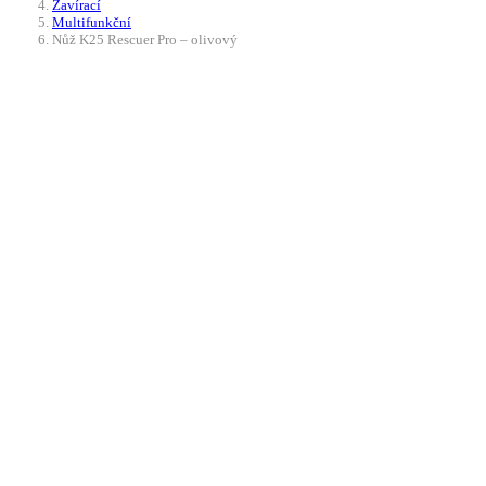
Zavírací
Multifunkční
Nůž K25 Rescuer Pro – olivový