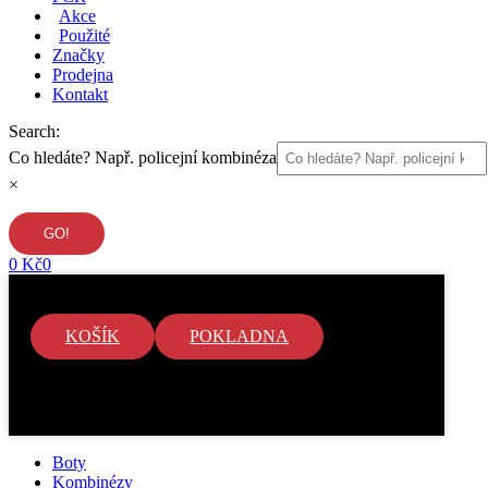
Akce
Použité
Značky
Prodejna
Kontakt
Search:
Co hledáte? Např. policejní kombinéza
×
0
Kč
0
KOŠÍK
POKLADNA
V košíku nejsou žádné položky.
Boty
Kombinézy