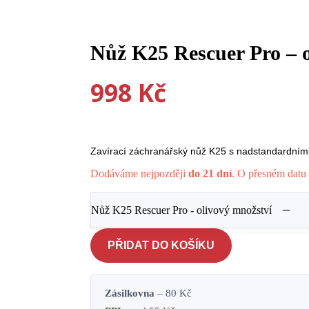
Nůž K25 Rescuer Pro – o
998
Kč
Zavírací záchranářský nůž K25 s nadstandardními
Dodáváme nejpozději
do 21 dní
. O přesném datu 
Nůž K25 Rescuer Pro - olivový množství
PŘIDAT DO KOŠÍKU
Zásilkovna
– 80 Kč