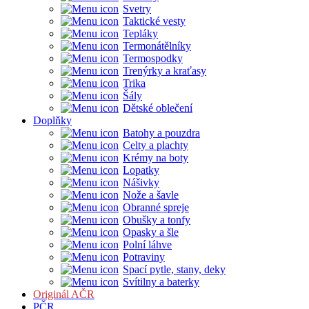
Svetry
Taktické vesty
Tepláky
Termonátělníky
Termospodky
Trenýrky a kraťasy
Trika
Šály
Dětské oblečení
Doplňky
Batohy a pouzdra
Celty a plachty
Krémy na boty
Lopatky
Nášivky
Nože a šavle
Obranné spreje
Obušky a tonfy
Opasky a šle
Polní láhve
Potraviny
Spací pytle, stany, deky
Svítilny a baterky
Originál AČR
PČR