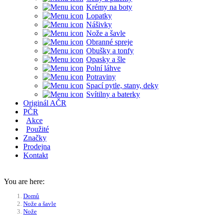
Krémy na boty
Lopatky
Nášivky
Nože a šavle
Obranné spreje
Obušky a tonfy
Opasky a šle
Polní láhve
Potraviny
Spací pytle, stany, deky
Svítilny a baterky
Originál AČR
PČR
Akce
Použité
Značky
Prodejna
Kontakt
You are here:
Domů
Nože a šavle
Nože