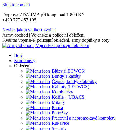
Skip to content
Doprava ZDARMA při koupi nad 1 800 Kč
+420 777 457 105
Nevíte, jakou velikost zvolit?
Army obchod | Vojenské a policejní oblečení
Kvalitní vojenské, policejní oblečení, army doplňky a boty
Boty
Kombinézy
Oblečení
Blůzy (i ECWCS)
Bundy a kabáty
Čepice, kukly, klobouky
Kalhoty (i ECWCS)
Kombinézy
Košile + UBACS
Mikiny
Ponča
Ponožky
Pracovní a nepromokavé komplety
Rukavice
Security