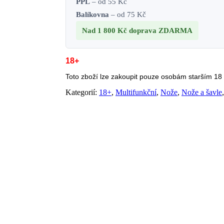
PPL
– od 55 Kč
Balíkovna
– od 75 Kč
Nad 1 800 Kč
doprava ZDARMA
18+
Toto zboží lze zakoupit pouze osobám starším 18 l
Kategorií:
18+
,
Multifunkční
,
Nože
,
Nože a šavle