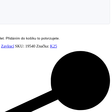
et. Přidáním do košíku to potvrzujete.
,
Zavírací
SKU:
19540
Značka:
K25