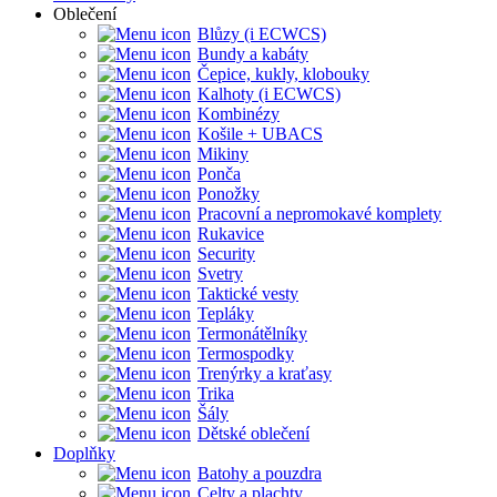
Oblečení
Blůzy (i ECWCS)
Bundy a kabáty
Čepice, kukly, klobouky
Kalhoty (i ECWCS)
Kombinézy
Košile + UBACS
Mikiny
Ponča
Ponožky
Pracovní a nepromokavé komplety
Rukavice
Security
Svetry
Taktické vesty
Tepláky
Termonátělníky
Termospodky
Trenýrky a kraťasy
Trika
Šály
Dětské oblečení
Doplňky
Batohy a pouzdra
Celty a plachty