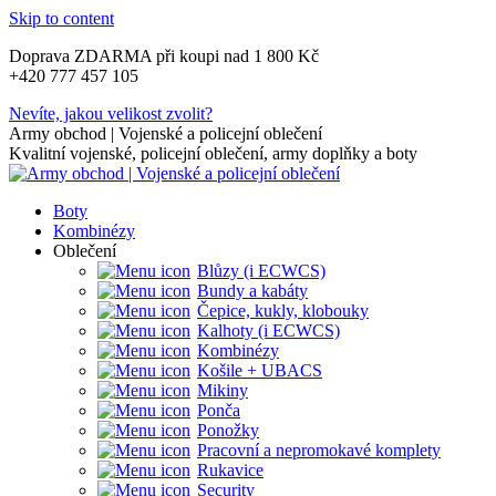
Skip to content
Doprava ZDARMA při koupi nad 1 800 Kč
+420 777 457 105
Nevíte, jakou velikost zvolit?
Army obchod | Vojenské a policejní oblečení
Kvalitní vojenské, policejní oblečení, army doplňky a boty
Boty
Kombinézy
Oblečení
Blůzy (i ECWCS)
Bundy a kabáty
Čepice, kukly, klobouky
Kalhoty (i ECWCS)
Kombinézy
Košile + UBACS
Mikiny
Ponča
Ponožky
Pracovní a nepromokavé komplety
Rukavice
Security