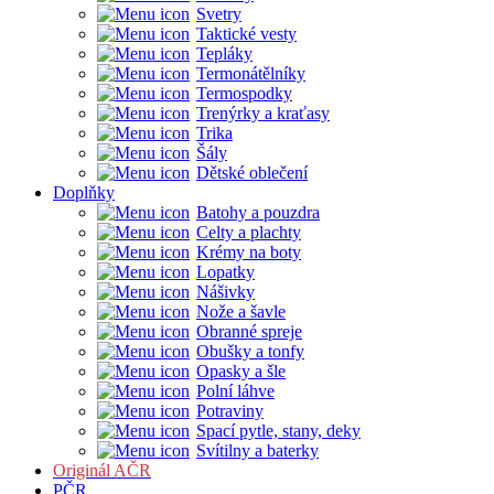
Svetry
Taktické vesty
Tepláky
Termonátělníky
Termospodky
Trenýrky a kraťasy
Trika
Šály
Dětské oblečení
Doplňky
Batohy a pouzdra
Celty a plachty
Krémy na boty
Lopatky
Nášivky
Nože a šavle
Obranné spreje
Obušky a tonfy
Opasky a šle
Polní láhve
Potraviny
Spací pytle, stany, deky
Svítilny a baterky
Originál AČR
PČR