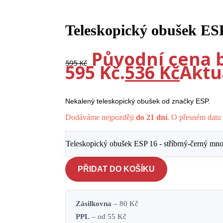
-10%
Teleskopický obušek ESP
Původní cena b
595
Kč
595 Kč.
536
Kč
Aktuá
Nekalený teleskopický obušek od značky ESP.
Dodáváme nejpozději
do 21 dní
. O přesném datu 
Teleskopický obušek ESP 16 - stříbrný-černý mno
PŘIDAT DO KOŠÍKU
Zásilkovna
– 80 Kč
PPL
– od 55 Kč