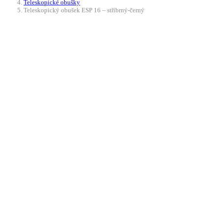
Teleskopické obušky
Teleskopický obušek ESP 16 – stříbrný-černý