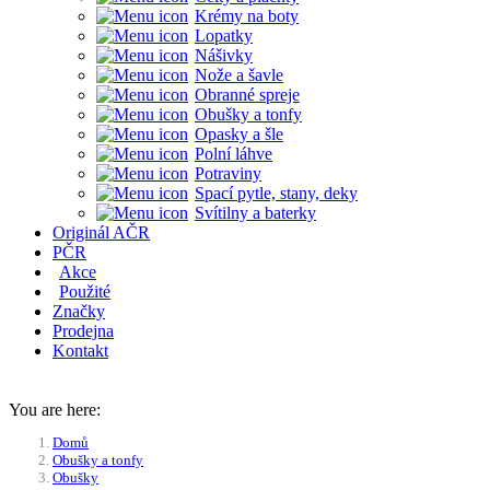
Krémy na boty
Lopatky
Nášivky
Nože a šavle
Obranné spreje
Obušky a tonfy
Opasky a šle
Polní láhve
Potraviny
Spací pytle, stany, deky
Svítilny a baterky
Originál AČR
PČR
Akce
Použité
Značky
Prodejna
Kontakt
You are here:
Domů
Obušky a tonfy
Obušky