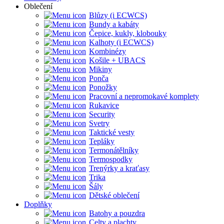
Oblečení
Blůzy (i ECWCS)
Bundy a kabáty
Čepice, kukly, klobouky
Kalhoty (i ECWCS)
Kombinézy
Košile + UBACS
Mikiny
Ponča
Ponožky
Pracovní a nepromokavé komplety
Rukavice
Security
Svetry
Taktické vesty
Tepláky
Termonátělníky
Termospodky
Trenýrky a kraťasy
Trika
Šály
Dětské oblečení
Doplňky
Batohy a pouzdra
Celty a plachty