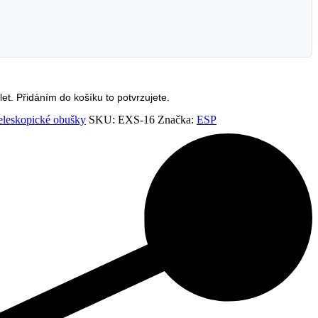
et. Přidáním do košíku to potvrzujete.
eleskopické obušky
SKU:
EXS-16
Značka:
ESP