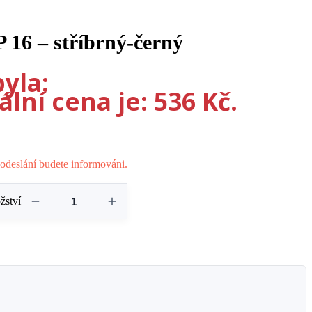
 16 – stříbrný-černý
yla:
lní cena je: 536 Kč.
odeslání budete informováni.
žství