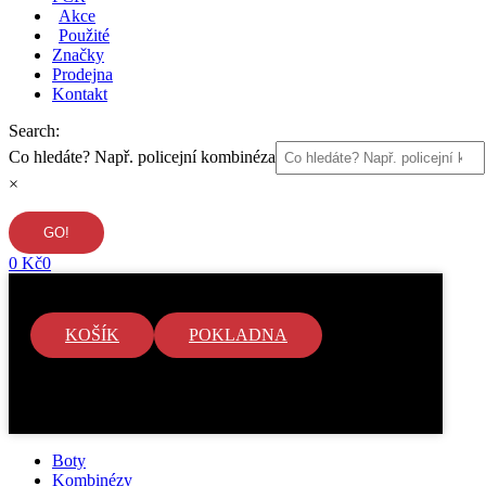
Akce
Použité
Značky
Prodejna
Kontakt
Search:
Co hledáte? Např. policejní kombinéza
×
0
Kč
0
KOŠÍK
POKLADNA
V košíku nejsou žádné položky.
Boty
Kombinézy