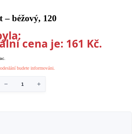
t – béžový, 120
yla:
lní cena je: 161 Kč.
ac.
odeslání budete informováni.