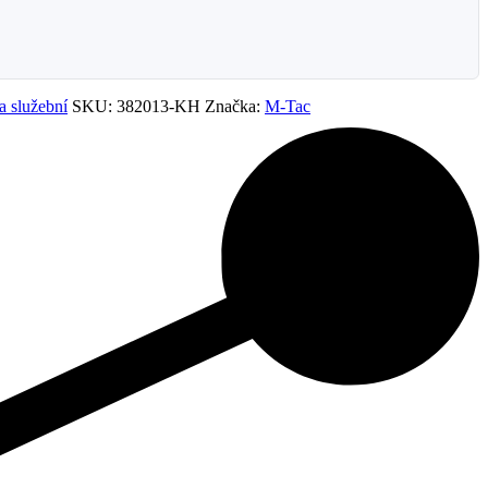
a služební
SKU:
382013-KH
Značka:
M-Tac