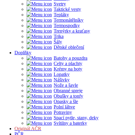
Svetry
Taktické vesty
Tepláky
Termonátělníky
Termospodky
Trenýrky a kraťasy
Trika
Šály
Dětské oblečení
Doplňky
Batohy a pouzdra
Celty a plachty
Krémy na boty
Lopatky
Nášivky
Nože a šavle
Obranné spreje
Obušky a tonfy
Opasky a šle
Polní láhve
Potraviny
Spací pytle, stany, deky
Svítilny a baterky
Originál AČR
PČR