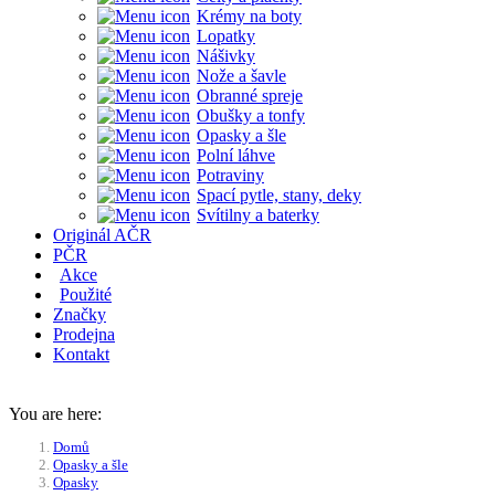
Krémy na boty
Lopatky
Nášivky
Nože a šavle
Obranné spreje
Obušky a tonfy
Opasky a šle
Polní láhve
Potraviny
Spací pytle, stany, deky
Svítilny a baterky
Originál AČR
PČR
Akce
Použité
Značky
Prodejna
Kontakt
You are here:
Domů
Opasky a šle
Opasky