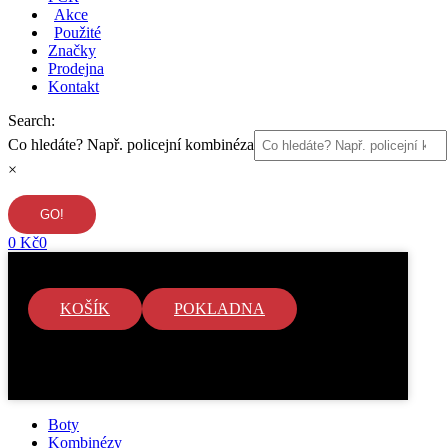
Akce
Použité
Značky
Prodejna
Kontakt
Search:
Co hledáte? Např. policejní kombinéza
×
0
Kč
0
KOŠÍK
POKLADNA
V košíku nejsou žádné položky.
Boty
Kombinézy