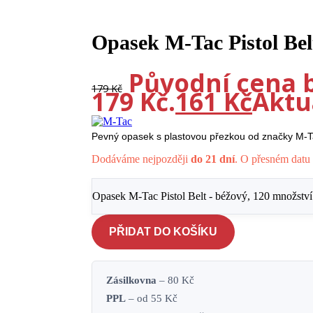
Opasek M-Tac Pistol Bel
-10%
Původní cena b
179
Kč
179 Kč.
161
Kč
Aktuá
Pevný opasek s plastovou přezkou od značky M-T
Dodáváme nejpozději
do 21 dní
. O přesném datu 
Opasek M-Tac Pistol Belt - béžový, 120 množství
PŘIDAT DO KOŠÍKU
Zásilkovna
– 80 Kč
PPL
– od 55 Kč