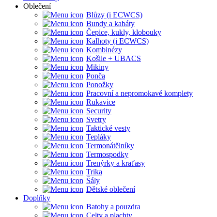
Oblečení
Blůzy (i ECWCS)
Bundy a kabáty
Čepice, kukly, klobouky
Kalhoty (i ECWCS)
Kombinézy
Košile + UBACS
Mikiny
Ponča
Ponožky
Pracovní a nepromokavé komplety
Rukavice
Security
Svetry
Taktické vesty
Tepláky
Termonátělníky
Termospodky
Trenýrky a kraťasy
Trika
Šály
Dětské oblečení
Doplňky
Batohy a pouzdra
Celty a plachty