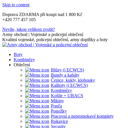
Skip to content
Doprava ZDARMA při koupi nad 1 800 Kč
+420 777 457 105
Nevíte, jakou velikost zvolit?
Army obchod | Vojenské a policejní oblečení
Kvalitní vojenské, policejní oblečení, army doplňky a boty
Boty
Kombinézy
Oblečení
Blůzy (i ECWCS)
Bundy a kabáty
Čepice, kukly, klobouky
Kalhoty (i ECWCS)
Kombinézy
Košile + UBACS
Mikiny
Ponča
Ponožky
Pracovní a nepromokavé komplety
Rukavice
Security