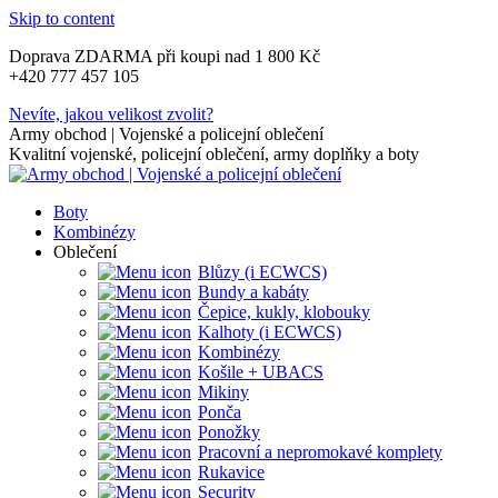
Skip to content
Doprava ZDARMA při koupi nad 1 800 Kč
+420 777 457 105
Nevíte, jakou velikost zvolit?
Army obchod | Vojenské a policejní oblečení
Kvalitní vojenské, policejní oblečení, army doplňky a boty
Boty
Kombinézy
Oblečení
Blůzy (i ECWCS)
Bundy a kabáty
Čepice, kukly, klobouky
Kalhoty (i ECWCS)
Kombinézy
Košile + UBACS
Mikiny
Ponča
Ponožky
Pracovní a nepromokavé komplety
Rukavice
Security