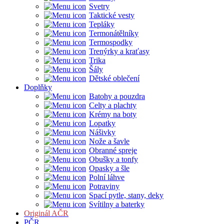
Svetry
Taktické vesty
Tepláky
Termonátělníky
Termospodky
Trenýrky a kraťasy
Trika
Šály
Dětské oblečení
Doplňky
Batohy a pouzdra
Celty a plachty
Krémy na boty
Lopatky
Nášivky
Nože a šavle
Obranné spreje
Obušky a tonfy
Opasky a šle
Polní láhve
Potraviny
Spací pytle, stany, deky
Svítilny a baterky
Originál AČR
PČR