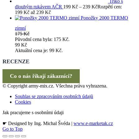
Triko s
dlouhým rukávem AČR
199
Kč
–
239
Kč
Rozpětí cen:
199 Kč až 239 Kč
Ponožky 2000 TERMO
zimní
175
Kč
Původní cena byla: 175 Kč.
99
Kč
Aktuální cena je: 99 Kč.
RECENZE
Co o nás říkají zákazníci?
© Copyright army-mix.cz. Všechna práva vyhrazena.
Souhlas se zpracováním osobních údajů
Cookies
Jak pracujeme s osobními údaji
☛ Designed by Ing. Michal Švéda |
www.e-marketak.cz
Go to Top