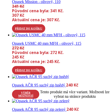
Opasek Mission - olivový, 110
341
Kč
Původní cena byla: 341 Kč.
307
Kč
Aktuální cena je: 307 Kč.
PŘIDAT DO KOŠÍKU
Opasek USMC 40 mm MFH - olivový, 115
272
Kč
Původní cena byla: 272 Kč.
245
Kč
Aktuální cena je: 245 Kč.
PŘIDAT DO KOŠÍKU
240
Kč
Opasek AČR 95 suchý zip hnědý
Tento produkt má více variant. Možnosti lze
VÝBĚR
MOŽNOSTÍ
vybrat na stránce produktu
240
Kč
Opasek AČR 95 suchý zip zelený