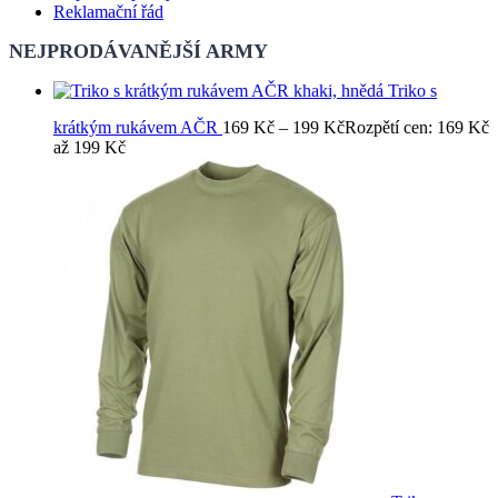
Reklamační řád
NEJPRODÁVANĚJŠÍ ARMY
Triko s
krátkým rukávem AČR
169
Kč
–
199
Kč
Rozpětí cen: 169 Kč
až 199 Kč