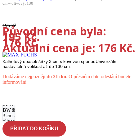
cm – olivový, 130
-10%
195
Kč
Původní cena byla:
195 Kč.
176
Kč
Aktuální cena je: 176 Kč.
Kalhotový opasek šířky 3 cm s kovovou sponouUniverzální
nastavitelná velikost až do 130 cm.
Dodáváme nejpozději
do 21 dní
. O přesném datu odeslání budete
informováni.
Opasek
kalhotový
MFH
BW šířka
3 cm -
olivový,
130
PŘIDAT DO KOŠÍKU
množství