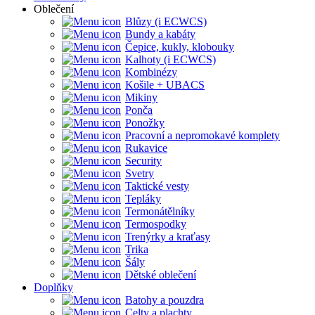
Oblečení
Blůzy (i ECWCS)
Bundy a kabáty
Čepice, kukly, klobouky
Kalhoty (i ECWCS)
Kombinézy
Košile + UBACS
Mikiny
Ponča
Ponožky
Pracovní a nepromokavé komplety
Rukavice
Security
Svetry
Taktické vesty
Tepláky
Termonátělníky
Termospodky
Trenýrky a kraťasy
Trika
Šály
Dětské oblečení
Doplňky
Batohy a pouzdra
Celty a plachty