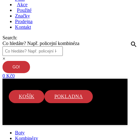
Akce
Použité
Značky
Prodejna
Kontakt
Search:
Co hledáte? Např. policejní kombinéza
×
0
Kč
0
KOŠÍK
POKLADNA
V košíku nejsou žádné položky.
Boty
Kombinézy