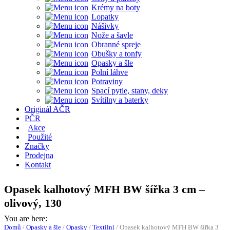
Krémy na boty
Lopatky
Nášivky
Nože a šavle
Obranné spreje
Obušky a tonfy
Opasky a šle
Polní láhve
Potraviny
Spací pytle, stany, deky
Svítilny a baterky
Originál AČR
PČR
Akce
Použité
Značky
Prodejna
Kontakt
Opasek kalhotový MFH BW šířka 3 cm –
olivový, 130
You are here:
Domů
/
Opasky a šle
/
Opasky
/
Textilní
/
Opasek kalhotový MFH BW šířka 3