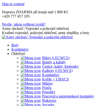
Skip to content
Doprava ZDARMA při koupi nad 1 800 Kč
+420 777 457 105
Nevíte, jakou velikost zvolit?
Army obchod | Vojenské a policejní oblečení
Kvalitní vojenské, policejní oblečení, army doplňky a boty
Boty
Kombinézy
Oblečení
Blůzy (i ECWCS)
Bundy a kabáty
Čepice, kukly, klobouky
Kalhoty (i ECWCS)
Kombinézy
Košile + UBACS
Mikiny
Ponča
Ponožky
Pracovní a nepromokavé komplety
Rukavice
Security