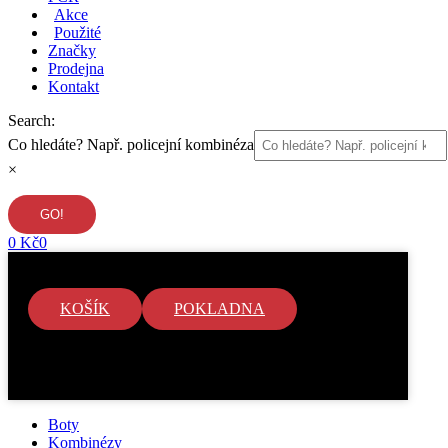
Akce
Použité
Značky
Prodejna
Kontakt
Search:
Co hledáte? Např. policejní kombinéza
×
0
Kč
0
KOŠÍK
POKLADNA
V košíku nejsou žádné položky.
Boty
Kombinézy