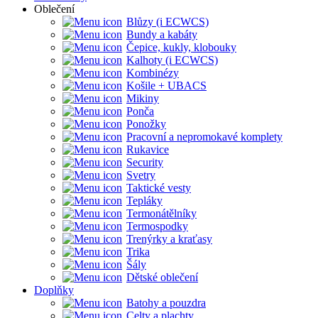
Oblečení
Blůzy (i ECWCS)
Bundy a kabáty
Čepice, kukly, klobouky
Kalhoty (i ECWCS)
Kombinézy
Košile + UBACS
Mikiny
Ponča
Ponožky
Pracovní a nepromokavé komplety
Rukavice
Security
Svetry
Taktické vesty
Tepláky
Termonátělníky
Termospodky
Trenýrky a kraťasy
Trika
Šály
Dětské oblečení
Doplňky
Batohy a pouzdra
Celty a plachty