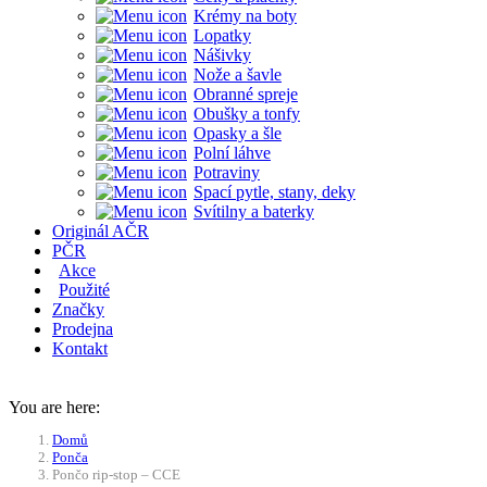
Krémy na boty
Lopatky
Nášivky
Nože a šavle
Obranné spreje
Obušky a tonfy
Opasky a šle
Polní láhve
Potraviny
Spací pytle, stany, deky
Svítilny a baterky
Originál AČR
PČR
Akce
Použité
Značky
Prodejna
Kontakt
You are here:
Domů
Ponča
Pončo rip-stop – CCE