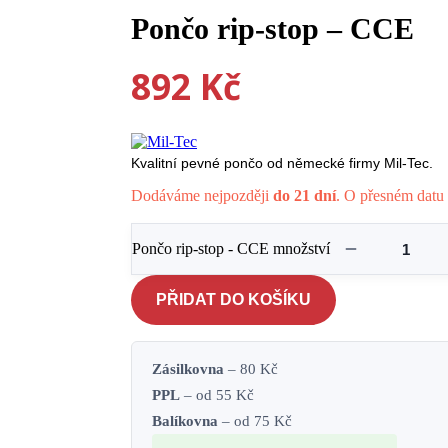
Pončo rip-stop – CCE
892
Kč
Kvalitní pevné pončo od německé firmy Mil-Tec.
Dodáváme nejpozději
do 21 dní
. O přesném datu 
Pončo rip-stop - CCE množství
PŘIDAT DO KOŠÍKU
Zásilkovna
– 80 Kč
PPL
– od 55 Kč
Balíkovna
– od 75 Kč