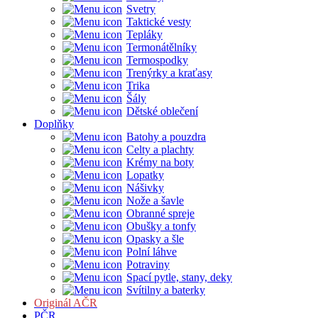
Svetry
Taktické vesty
Tepláky
Termonátělníky
Termospodky
Trenýrky a kraťasy
Trika
Šály
Dětské oblečení
Doplňky
Batohy a pouzdra
Celty a plachty
Krémy na boty
Lopatky
Nášivky
Nože a šavle
Obranné spreje
Obušky a tonfy
Opasky a šle
Polní láhve
Potraviny
Spací pytle, stany, deky
Svítilny a baterky
Originál AČR
PČR