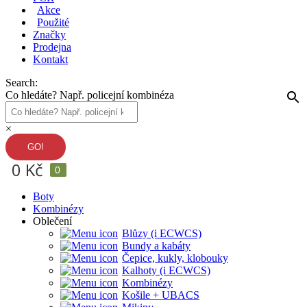
Akce
Použité
Značky
Prodejna
Kontakt
Search:
Co hledáte? Např. policejní kombinéza
×
0
Kč
0
Boty
Kombinézy
Oblečení
Blůzy (i ECWCS)
Bundy a kabáty
Čepice, kukly, klobouky
Kalhoty (i ECWCS)
Kombinézy
Košile + UBACS