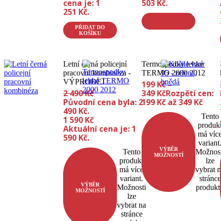
cena je: 1
503 Kč.
251 Kč.
PŘIDAT DO
KOŠÍKU
Letní černá policejní
Termospodky lehké
pracovní kombinéza -
TERMO 2000 2012
VÝPRODEJ
199
Kč
–
2 490
Kč
349
Kč
Rozpětí cen:
Původní cena byla: 2
199 Kč až 349 Kč
490 Kč.
Tento
1 590
Kč
produk
Aktuální cena je: 1
má víc
590 Kč.
variant
VÝBĚR
Tento
Možnost
MOŽNOSTÍ
produkt
lze
má více
vybrat 
variant.
stránce
VÝBĚR
Možnosti
produkt
MOŽNOSTÍ
lze
vybrat na
stránce