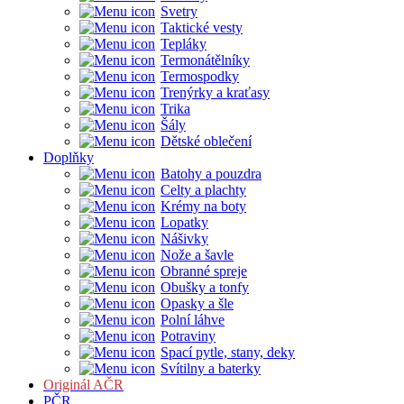
Svetry
Taktické vesty
Tepláky
Termonátělníky
Termospodky
Trenýrky a kraťasy
Trika
Šály
Dětské oblečení
Doplňky
Batohy a pouzdra
Celty a plachty
Krémy na boty
Lopatky
Nášivky
Nože a šavle
Obranné spreje
Obušky a tonfy
Opasky a šle
Polní láhve
Potraviny
Spací pytle, stany, deky
Svítilny a baterky
Originál AČR
PČR