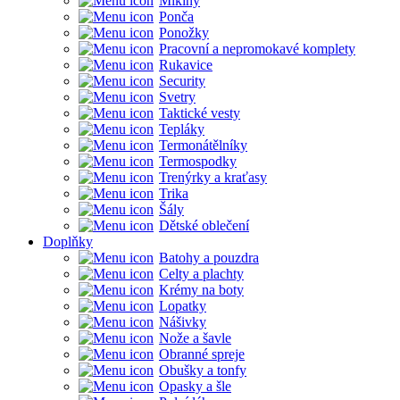
Mikiny
Ponča
Ponožky
Pracovní a nepromokavé komplety
Rukavice
Security
Svetry
Taktické vesty
Tepláky
Termonátělníky
Termospodky
Trenýrky a kraťasy
Trika
Šály
Dětské oblečení
Doplňky
Batohy a pouzdra
Celty a plachty
Krémy na boty
Lopatky
Nášivky
Nože a šavle
Obranné spreje
Obušky a tonfy
Opasky a šle