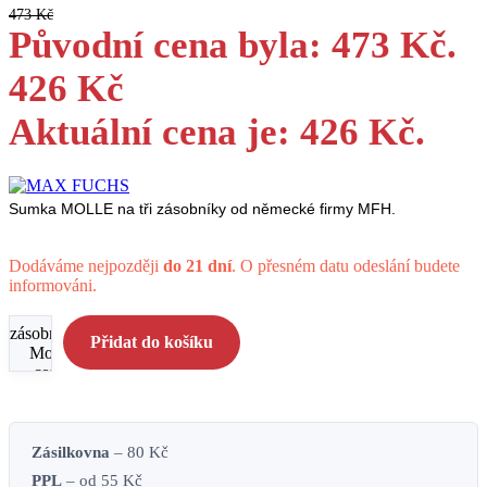
473
Kč
Původní cena byla: 473 Kč.
426
Kč
Aktuální cena je: 426 Kč.
Sumka MOLLE na tři zásobníky od německé firmy MFH.
Dodáváme nejpozději
do 21 dní
. O přesném datu odeslání budete
informováni.
Kapsa na
3
zásobníky
Přidat do košíku
Molle -
coyote
množství
Zásilkovna
– 80 Kč
PPL
– od 55 Kč