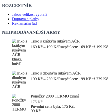
ROZCESTNÍK
Jakou velikost vybrat?
Doprava a platby
Reklamační řád
NEJPRODÁVANĚJŠÍ ARMY
Triko s krátkým rukávem AČR
169
Kč
–
199
Kč
Rozpětí cen: 169 Kč až 199 Kč
Triko s dlouhým rukávem AČR
199
Kč
–
239
Kč
Rozpětí cen: 199 Kč až 239 Kč
Ponožky 2000 TERMO zimní
175
Kč
Původní cena byla: 175 Kč.
99
Kč