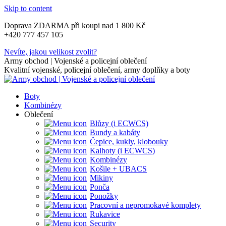
Skip to content
Doprava ZDARMA při koupi nad 1 800 Kč
+420 777 457 105
Nevíte, jakou velikost zvolit?
Army obchod | Vojenské a policejní oblečení
Kvalitní vojenské, policejní oblečení, army doplňky a boty
Boty
Kombinézy
Oblečení
Blůzy (i ECWCS)
Bundy a kabáty
Čepice, kukly, klobouky
Kalhoty (i ECWCS)
Kombinézy
Košile + UBACS
Mikiny
Ponča
Ponožky
Pracovní a nepromokavé komplety
Rukavice
Security