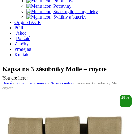
Polní láhve
Potraviny
Spací pytle, stany, deky
Svítilny a baterky
Originál AČR
PČR
Akce
Použité
Značky
Prodejna
Kontakt
Kapsa na 3 zásobníky Molle – coyote
You are here:
Domů
/
Pouzdra ke zbraním
/
Na zásobníky
/
Kapsa na 3 zásobníky Molle –
coyote
-10%