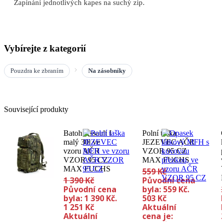
Zapínání jednotlivých kapes na suchý zip.
Vybírejte z kategorií
Pouzdra ke zbraním
Na zásobníky
Související produkty
Batoh Assault I
Polní taška
malý 30l ve
JEZEVEC AČR
vzoru AČR
VZOR 95 CZ
VZOR 95 CZ
MAX FUCHS
MAX FUCHS
559
Kč
1 390
Kč
Původní cena
Původní cena
byla: 559 Kč.
byla: 1 390 Kč.
503
Kč
1 251
Kč
Aktuální
Aktuální
cena je: