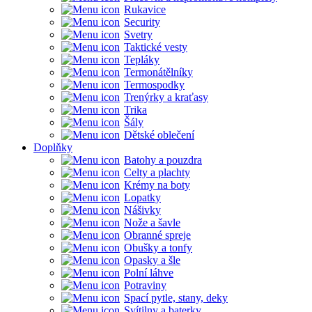
Rukavice
Security
Svetry
Taktické vesty
Tepláky
Termonátělníky
Termospodky
Trenýrky a kraťasy
Trika
Šály
Dětské oblečení
Doplňky
Batohy a pouzdra
Celty a plachty
Krémy na boty
Lopatky
Nášivky
Nože a šavle
Obranné spreje
Obušky a tonfy
Opasky a šle
Polní láhve
Potraviny
Spací pytle, stany, deky
Svítilny a baterky