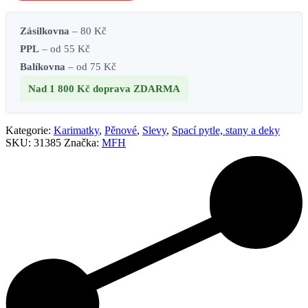
Zásilkovna
– 80 Kč
PPL
– od 55 Kč
Balíkovna
– od 75 Kč
Nad 1 800 Kč
doprava ZDARMA
Kategorie:
Karimatky
,
Pěnové
,
Slevy
,
Spací pytle, stany a deky
SKU:
31385
Značka:
MFH