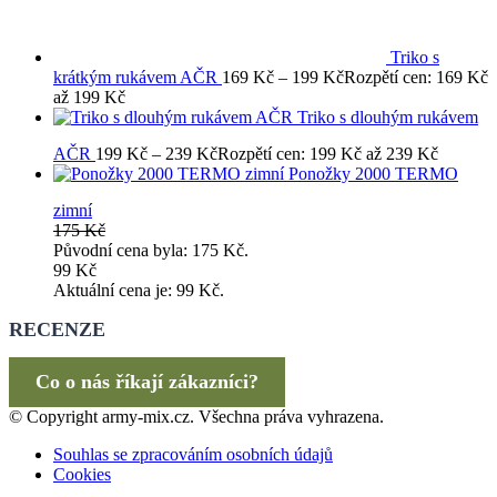
Triko s
krátkým rukávem AČR
169
Kč
–
199
Kč
Rozpětí cen: 169 Kč
až 199 Kč
Triko s dlouhým rukávem
AČR
199
Kč
–
239
Kč
Rozpětí cen: 199 Kč až 239 Kč
Ponožky 2000 TERMO
zimní
175
Kč
Původní cena byla: 175 Kč.
99
Kč
Aktuální cena je: 99 Kč.
RECENZE
Co o nás říkají zákazníci?
© Copyright army-mix.cz. Všechna práva vyhrazena.
Souhlas se zpracováním osobních údajů
Cookies