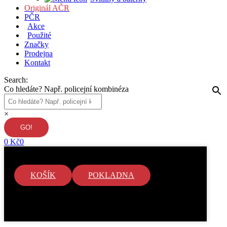
Originál AČR
PČR
Akce
Použité
Značky
Prodejna
Kontakt
Search:
Co hledáte? Např. policejní kombinéza
×
0
Kč
0
KOŠÍK
POKLADNA
V košíku nejsou žádné položky.