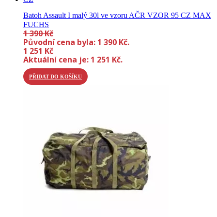
Batoh Assault I malý 30l ve vzoru AČR VZOR 95 CZ MAX
FUCHS
1 390
Kč
Původní cena byla: 1 390 Kč.
1 251
Kč
Aktuální cena je: 1 251 Kč.
PŘIDAT DO KOŠÍKU