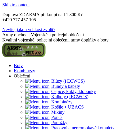
Skip to content
Doprava ZDARMA při koupi nad 1 800 Kč
+420 777 457 105
Nevíte, jakou velikost zvolit?
Army obchod | Vojenské a policejní oblečení
Kvalitní vojenské, policejní oblečení, army doplňky a boty
Boty
Kombinézy
Oblečení
Blůzy (i ECWCS)
Bundy a kabáty
Čepice, kukly, klobouky
Kalhoty (i ECWCS)
Kombinézy
Košile + UBACS
Mikiny
Ponča
Ponožky
Pracovní a nepromokavé komplety