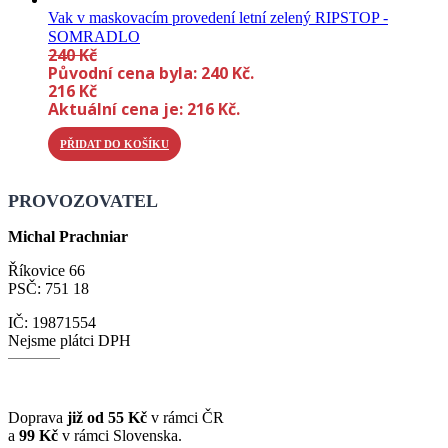
Vak v maskovacím provedení letní zelený RIPSTOP -
SOMRADLO
240
Kč
Původní cena byla: 240 Kč.
216
Kč
Aktuální cena je: 216 Kč.
PŘIDAT DO KOŠÍKU
PROVOZOVATEL
Michal Prachniar
Říkovice 66
PSČ: 751 18
IČ: 19871554
Nejsme plátci DPH
Doprava
již od 55 Kč
v rámci ČR
a
99 Kč
v rámci Slovenska.