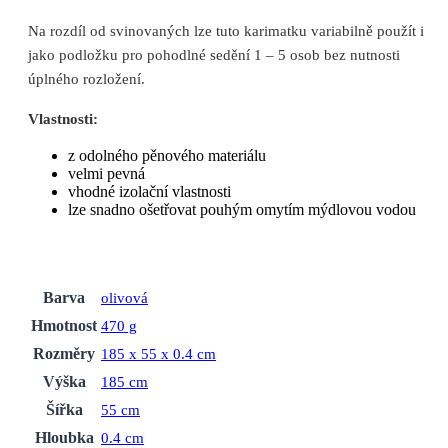
Na rozdíl od svinovaných lze tuto karimatku variabilně použít i
jako podložku pro pohodlné sedění 1 – 5 osob bez nutnosti
úplného rozložení.
Vlastnosti:
z odolného pěnového materiálu
velmi pevná
vhodné izolační vlastnosti
lze snadno ošetřovat pouhým omytím mýdlovou vodou
Barva
olivová
Hmotnost
470 g
Rozměry
185 x 55 x 0.4 cm
Výška
185 cm
Šířka
55 cm
Hloubka
0.4 cm