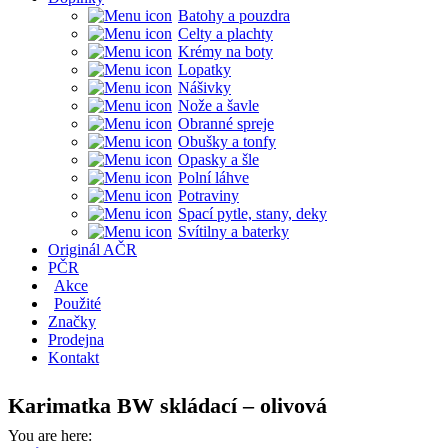
Batohy a pouzdra
Celty a plachty
Krémy na boty
Lopatky
Nášivky
Nože a šavle
Obranné spreje
Obušky a tonfy
Opasky a šle
Polní láhve
Potraviny
Spací pytle, stany, deky
Svítilny a baterky
Originál AČR
PČR
Akce
Použité
Značky
Prodejna
Kontakt
Karimatka BW skládací – olivová
You are here: