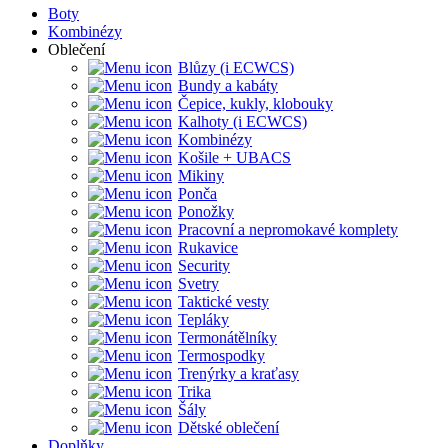
Boty
Kombinézy
Oblečení
Blůzy (i ECWCS)
Bundy a kabáty
Čepice, kukly, klobouky
Kalhoty (i ECWCS)
Kombinézy
Košile + UBACS
Mikiny
Ponča
Ponožky
Pracovní a nepromokavé komplety
Rukavice
Security
Svetry
Taktické vesty
Tepláky
Termonátělníky
Termospodky
Trenýrky a kraťasy
Trika
Šály
Dětské oblečení
Doplňky