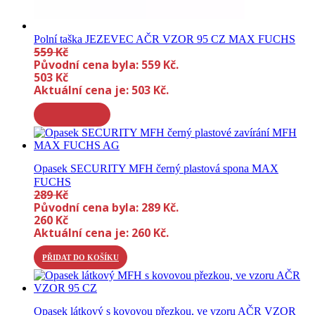
Polní taška JEZEVEC AČR VZOR 95 CZ MAX FUCHS
559
Kč
Původní cena byla: 559 Kč.
503
Kč
Aktuální cena je: 503 Kč.
Opasek SECURITY MFH černý plastová spona MAX
FUCHS
289
Kč
Původní cena byla: 289 Kč.
260
Kč
Aktuální cena je: 260 Kč.
PŘIDAT DO KOŠÍKU
Opasek látkový s kovovou přezkou, ve vzoru AČR VZOR