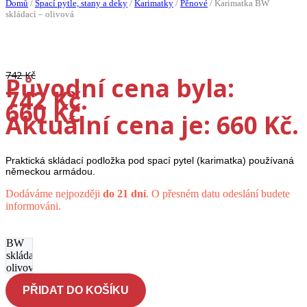
Domů
/
Spací pytle, stany a deky
/
Karimatky
/
Pěnové
/
Karimatka BW
skládací – olivová
-11%
742
Kč
Původní cena byla:
742 Kč.
660
Kč
Aktuální cena je: 660 Kč.
Praktická skládací podložka pod spací pytel (karimatka) používaná
německou armádou.
Dodáváme nejpozději
do 21 dní
. O přesném datu odeslání budete
informováni.
Karimatka
BW
skládací -
olivová
množství
PŘIDAT DO KOŠÍKU