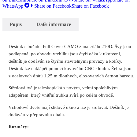
WhatsApp
Share on Facebook
Share on Facebook
Popis
Další informace
Deštník s bočnicí Full Cover CAMO z materiálu 210D. Švy jsou
podlepené, po obvodu vrchlíku jsou čtyři očka k ukotvení,
deštník je dodáván se čtyřmi stavitelnými provazy a kolíky.
Deštník lze naklápět pomocí kovového CNC kloubu. Žebra jsou
z ocelových drátů 1,25 m dlouhých, eloxovaných černou barvou.
Středová tyč je teleskopická s novým, velmi spolehlivým
adaptérem, který vnitřní trubku svírá po celém obvodě.
Vchodové dveře mají slídové okno a lze je srolovat. Deštník je
dodáván v přepravním obalu.
Rozměry: