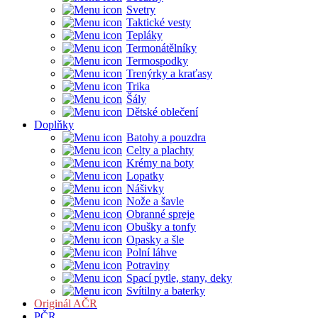
Svetry
Taktické vesty
Tepláky
Termonátělníky
Termospodky
Trenýrky a kraťasy
Trika
Šály
Dětské oblečení
Doplňky
Batohy a pouzdra
Celty a plachty
Krémy na boty
Lopatky
Nášivky
Nože a šavle
Obranné spreje
Obušky a tonfy
Opasky a šle
Polní láhve
Potraviny
Spací pytle, stany, deky
Svítilny a baterky
Originál AČR
PČR