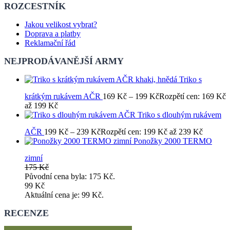
ROZCESTNÍK
Jakou velikost vybrat?
Doprava a platby
Reklamační řád
NEJPRODÁVANĚJŠÍ ARMY
Triko s
krátkým rukávem AČR
169
Kč
–
199
Kč
Rozpětí cen: 169 Kč
až 199 Kč
Triko s dlouhým rukávem
AČR
199
Kč
–
239
Kč
Rozpětí cen: 199 Kč až 239 Kč
Ponožky 2000 TERMO
zimní
175
Kč
Původní cena byla: 175 Kč.
99
Kč
Aktuální cena je: 99 Kč.
RECENZE