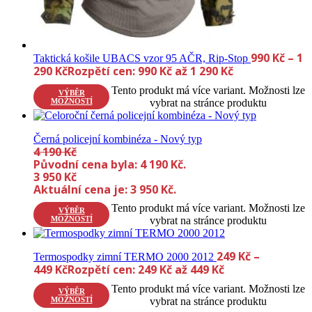
990
Kč
–
1
Taktická košile UBACS vzor 95 AČR, Rip-Stop
290
Kč
Rozpětí cen: 990 Kč až 1 290 Kč
Tento produkt má více variant. Možnosti lze
VÝBĚR
MOŽNOSTÍ
vybrat na stránce produktu
Černá policejní kombinéza - Nový typ
4 190
Kč
Původní cena byla: 4 190 Kč.
3 950
Kč
Aktuální cena je: 3 950 Kč.
Tento produkt má více variant. Možnosti lze
VÝBĚR
MOŽNOSTÍ
vybrat na stránce produktu
249
Kč
–
Termospodky zimní TERMO 2000 2012
449
Kč
Rozpětí cen: 249 Kč až 449 Kč
Tento produkt má více variant. Možnosti lze
VÝBĚR
MOŽNOSTÍ
vybrat na stránce produktu