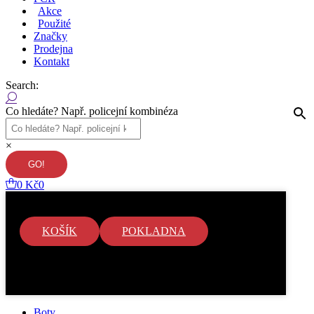
Akce
Použité
Značky
Prodejna
Kontakt
Search:
Co hledáte? Např. policejní kombinéza
×
0
Kč
0
KOŠÍK
POKLADNA
V košíku nejsou žádné položky.
Boty