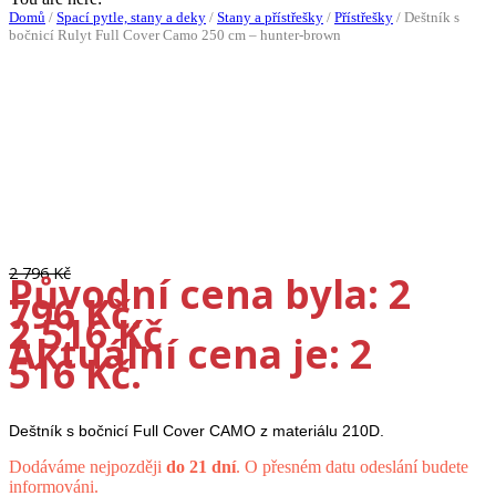
Domů
/
Spací pytle, stany a deky
/
Stany a přístřešky
/
Přístřešky
/
Deštník s
bočnicí Rulyt Full Cover Camo 250 cm – hunter-brown
Doprava ZDARMA
-10%
2 796
Kč
Původní cena byla: 2
796 Kč.
2 516
Kč
Aktuální cena je: 2
516 Kč.
Deštník s bočnicí Full Cover CAMO z materiálu 210D.
Dodáváme nejpozději
do 21 dní
. O přesném datu odeslání budete
informováni.