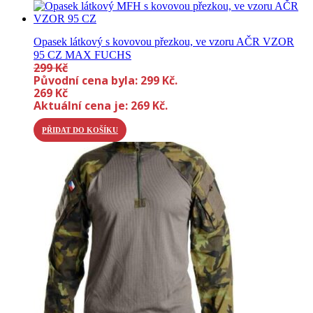
Opasek látkový s kovovou přezkou, ve vzoru AČR VZOR
95 CZ MAX FUCHS
299
Kč
Původní cena byla: 299 Kč.
269
Kč
Aktuální cena je: 269 Kč.
PŘIDAT DO KOŠÍKU