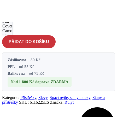
Deštník
s bočnicí
Rulyt
Full
Cover
Camo
250 cm -
hunter-
PŘIDAT DO KOŠÍKU
brown
množství
Zásilkovna
– 80 Kč
PPL
– od 55 Kč
Balíkovna
– od 75 Kč
Nad 1 800 Kč
doprava ZDARMA
Kategorie:
Přístřešky
,
Slevy
,
Spací pytle, stany a deky
,
Stany a
přístřešky
SKU:
6116225ES
Značka:
Rulyt