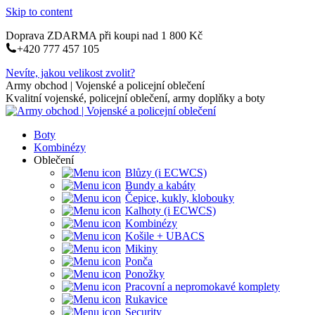
Skip to content
Doprava ZDARMA při koupi nad 1 800 Kč
+420 777 457 105
Nevíte, jakou velikost zvolit?
Army obchod | Vojenské a policejní oblečení
Kvalitní vojenské, policejní oblečení, army doplňky a boty
Boty
Kombinézy
Oblečení
Blůzy (i ECWCS)
Bundy a kabáty
Čepice, kukly, klobouky
Kalhoty (i ECWCS)
Kombinézy
Košile + UBACS
Mikiny
Ponča
Ponožky
Pracovní a nepromokavé komplety
Rukavice
Security