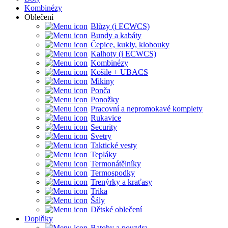
Kombinézy
Oblečení
Blůzy (i ECWCS)
Bundy a kabáty
Čepice, kukly, klobouky
Kalhoty (i ECWCS)
Kombinézy
Košile + UBACS
Mikiny
Ponča
Ponožky
Pracovní a nepromokavé komplety
Rukavice
Security
Svetry
Taktické vesty
Tepláky
Termonátělníky
Termospodky
Trenýrky a kraťasy
Trika
Šály
Dětské oblečení
Doplňky
Batohy a pouzdra