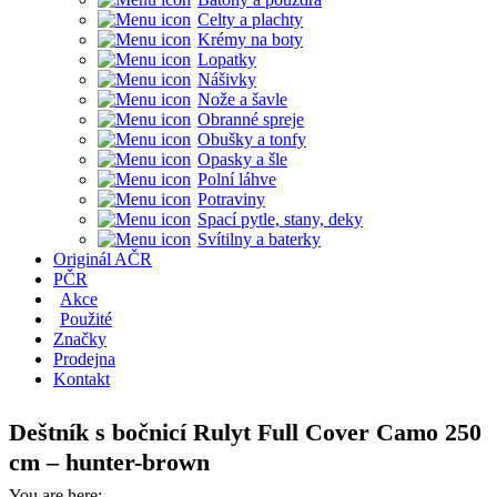
Celty a plachty
Krémy na boty
Lopatky
Nášivky
Nože a šavle
Obranné spreje
Obušky a tonfy
Opasky a šle
Polní láhve
Potraviny
Spací pytle, stany, deky
Svítilny a baterky
Originál AČR
PČR
Akce
Použité
Značky
Prodejna
Kontakt
Deštník s bočnicí Rulyt Full Cover Camo 250
cm – hunter-brown
You are here: