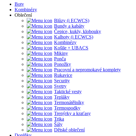
Boty
Kombinézy
Oblečení
Blůzy (i ECWCS)
Bundy a kabáty
Čepice, kukly, klobouky
Kalhoty (i ECWCS)
Kombinézy
Košile + UBACS
Mikiny
Ponča
Ponožky
Pracovní a nepromokavé komplety
Rukavice
Security
Svetry
Taktické vesty
Tepláky
Termonátělníky
Termospodky
Trenýrky a kraťasy
Trika
Šály
Dětské oblečení
Doplňky