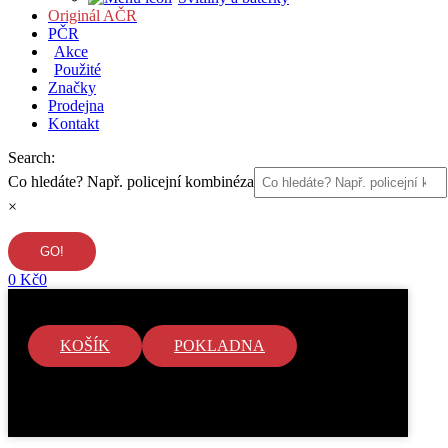
Originál AČR
PČR
Akce
Použité
Značky
Prodejna
Kontakt
Search:
Co hledáte? Např. policejní kombinéza
×
0
Kč
0
KOŠÍK
POKLADNA
V košíku nejsou žádné položky.