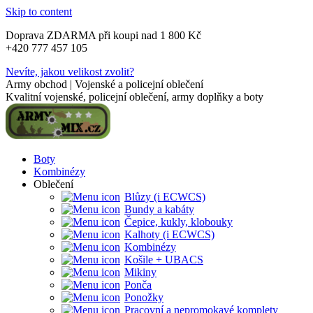
Skip to content
Doprava ZDARMA při koupi nad 1 800 Kč
+420 777 457 105
Nevíte, jakou velikost zvolit?
Army obchod | Vojenské a policejní oblečení
Kvalitní vojenské, policejní oblečení, army doplňky a boty
Boty
Kombinézy
Oblečení
Blůzy (i ECWCS)
Bundy a kabáty
Čepice, kukly, klobouky
Kalhoty (i ECWCS)
Kombinézy
Košile + UBACS
Mikiny
Ponča
Ponožky
Pracovní a nepromokavé komplety