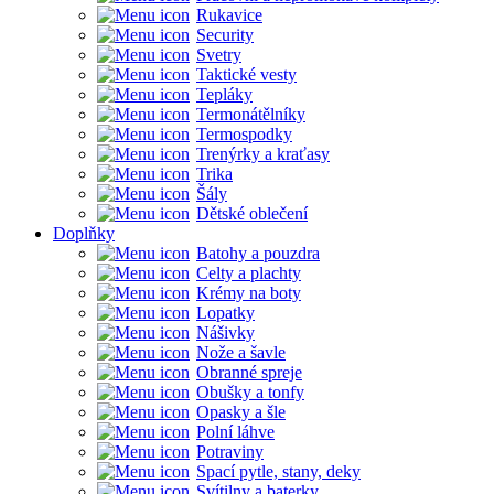
Rukavice
Security
Svetry
Taktické vesty
Tepláky
Termonátělníky
Termospodky
Trenýrky a kraťasy
Trika
Šály
Dětské oblečení
Doplňky
Batohy a pouzdra
Celty a plachty
Krémy na boty
Lopatky
Nášivky
Nože a šavle
Obranné spreje
Obušky a tonfy
Opasky a šle
Polní láhve
Potraviny
Spací pytle, stany, deky
Svítilny a baterky