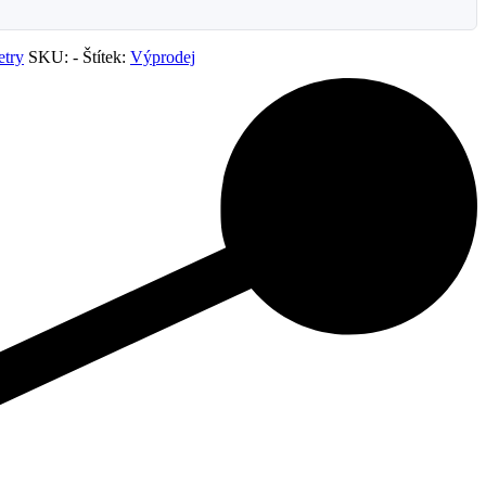
etry
SKU:
-
Štítek:
Výprodej