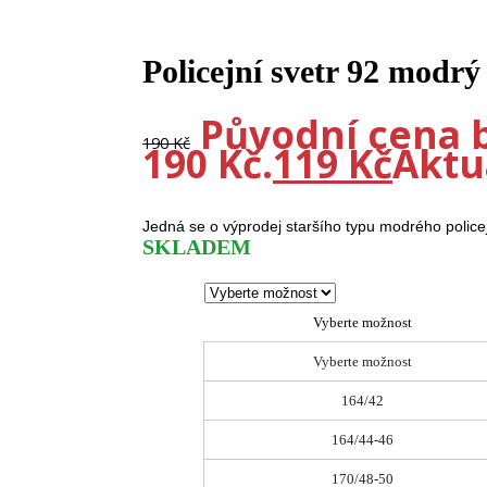
-37%
Policejní svetr 92 mod
Původní cena b
190
Kč
190 Kč.
119
Kč
Aktuá
Jedná se o výprodej staršího typu modrého policej
SKLADEM
Vyberte možnost
Vyberte možnost
164/42
164/44-46
170/48-50