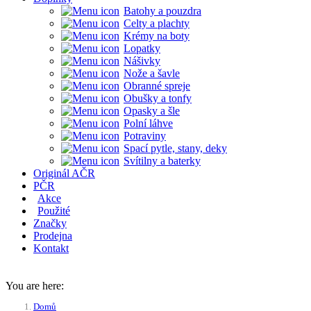
Batohy a pouzdra
Celty a plachty
Krémy na boty
Lopatky
Nášivky
Nože a šavle
Obranné spreje
Obušky a tonfy
Opasky a šle
Polní láhve
Potraviny
Spací pytle, stany, deky
Svítilny a baterky
Originál AČR
PČR
Akce
Použité
Značky
Prodejna
Kontakt
You are here:
Domů