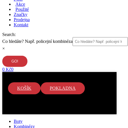
Akce
Použité
Značky
Prodejna
Kontakt
Search:
Co hledáte? Např. policejní kombinéza
×
0
Kč
0
KOŠÍK
POKLADNA
V košíku nejsou žádné položky.
Boty
Kombinézy