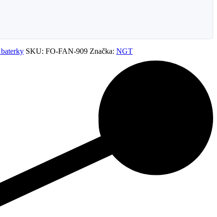
 baterky
SKU:
FO-FAN-909
Značka:
NGT