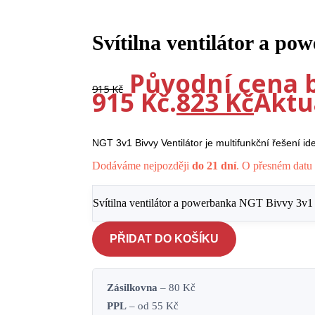
Svítilna ventilátor a p
-10%
Původní cena b
915
Kč
915 Kč.
823
Kč
Aktuá
NGT 3v1 Bivvy Ventilátor je multifunkční řešení i
Dodáváme nejpozději
do 21 dní
. O přesném datu 
Svítilna ventilátor a powerbanka NGT Bivvy 3v1 
PŘIDAT DO KOŠÍKU
Zásilkovna
– 80 Kč
PPL
– od 55 Kč