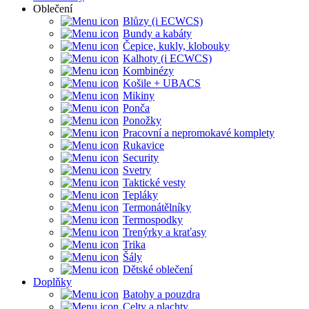
Oblečení
Blůzy (i ECWCS)
Bundy a kabáty
Čepice, kukly, klobouky
Kalhoty (i ECWCS)
Kombinézy
Košile + UBACS
Mikiny
Ponča
Ponožky
Pracovní a nepromokavé komplety
Rukavice
Security
Svetry
Taktické vesty
Tepláky
Termonátělníky
Termospodky
Trenýrky a kraťasy
Trika
Šály
Dětské oblečení
Doplňky
Batohy a pouzdra
Celty a plachty