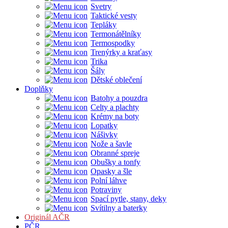
Svetry
Taktické vesty
Tepláky
Termonátělníky
Termospodky
Trenýrky a kraťasy
Trika
Šály
Dětské oblečení
Doplňky
Batohy a pouzdra
Celty a plachty
Krémy na boty
Lopatky
Nášivky
Nože a šavle
Obranné spreje
Obušky a tonfy
Opasky a šle
Polní láhve
Potraviny
Spací pytle, stany, deky
Svítilny a baterky
Originál AČR
PČR