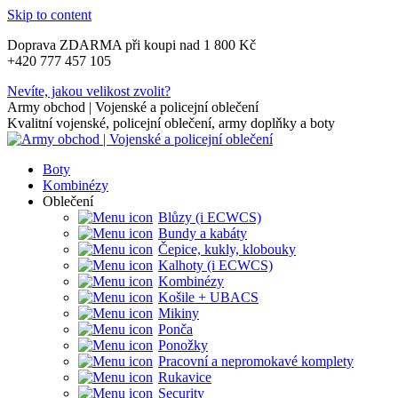
Skip to content
Doprava ZDARMA při koupi nad 1 800 Kč
+420 777 457 105
Nevíte, jakou velikost zvolit?
Army obchod | Vojenské a policejní oblečení
Kvalitní vojenské, policejní oblečení, army doplňky a boty
Boty
Kombinézy
Oblečení
Blůzy (i ECWCS)
Bundy a kabáty
Čepice, kukly, klobouky
Kalhoty (i ECWCS)
Kombinézy
Košile + UBACS
Mikiny
Ponča
Ponožky
Pracovní a nepromokavé komplety
Rukavice
Security