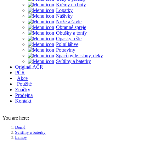
Krémy na boty
Lopatky
Nášivky
Nože a šavle
Obranné spreje
Obušky a tonfy
Opasky a šle
Polní láhve
Potraviny
Spací pytle, stany, deky
Svítilny a baterky
Originál AČR
PČR
Akce
Použité
Značky
Prodejna
Kontakt
You are here:
Domů
Svítilny a baterky
Lampy