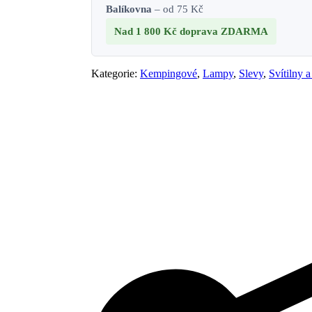
Balíkovna
– od 75 Kč
Nad 1 800 Kč
doprava ZDARMA
Kategorie:
Kempingové
,
Lampy
,
Slevy
,
Svítilny a