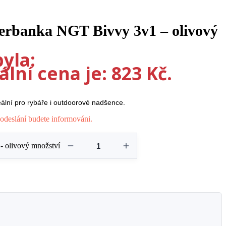
owerbanka NGT Bivvy 3v1 – olivový
yla:
lní cena je: 823 Kč.
deální pro rybáře i outdoorové nadšence.
odeslání budete informováni.
- olivový množství