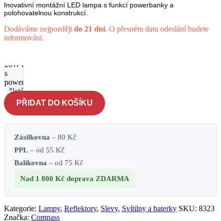
Inovativní montážní LED lampa s funkcí powerbanky a
polohovatelnou konstrukcí.
Dodáváme nejpozději
do 21 dní
. O přesném datu odeslání budete
informováni.
Svítilna COB
20W nabíjecí
s
powerbankou
- žlutá-černá
množství
PŘIDAT DO KOŠÍKU
Zásilkovna
– 80 Kč
PPL
– od 55 Kč
Balíkovna
– od 75 Kč
Nad 1 800 Kč
doprava ZDARMA
Kategorie:
Lampy
,
Reflektory
,
Slevy
,
Svítilny a baterky
SKU:
8323
Značka:
Compass