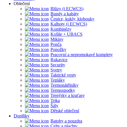
Oblečení
Blůzy (i ECWCS)
Bundy a kabáty
Čepice, kukly, klobouky
Kalhoty (i ECWCS)
Kombinézy
Košile + UBACS
Mikiny
Ponča
Ponožky
Pracovní a nepromokavé komplety
Rukavice
Security
Svetry
Taktické vesty
Tepláky
Termonátělníky
Termospodky
Trenýrky a kraťasy
Trika
Šály
Dětské oblečení
Doplňky
Batohy a pouzdra
Celty a plachty