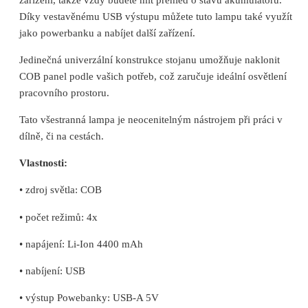
Díky vestavěnému USB výstupu můžete tuto lampu také využít
jako powerbanku a nabíjet další zařízení.
Jedinečná univerzální konstrukce stojanu umožňuje naklonit
COB panel podle vašich potřeb, což zaručuje ideální osvětlení
pracovního prostoru.
Tato všestranná lampa je neocenitelným nástrojem při práci v
dílně, či na cestách.
Vlastnosti:
• zdroj světla: COB
• počet režimů: 4x
• napájení: Li-Ion 4400 mAh
• nabíjení: USB
• výstup Powebanky: USB-A 5V