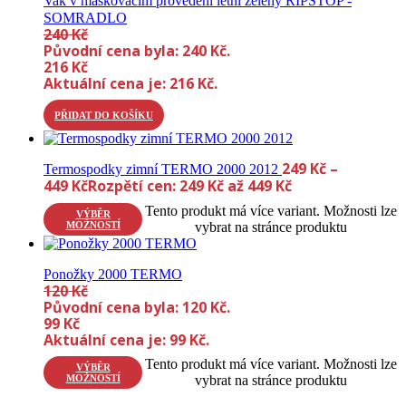
Vak v maskovacím provedení letní zelený RIPSTOP -
SOMRADLO
240
Kč
Původní cena byla: 240 Kč.
216
Kč
Aktuální cena je: 216 Kč.
PŘIDAT DO KOŠÍKU
249
Kč
–
Termospodky zimní TERMO 2000 2012
449
Kč
Rozpětí cen: 249 Kč až 449 Kč
Tento produkt má více variant. Možnosti lze
VÝBĚR
MOŽNOSTÍ
vybrat na stránce produktu
Ponožky 2000 TERMO
120
Kč
Původní cena byla: 120 Kč.
99
Kč
Aktuální cena je: 99 Kč.
Tento produkt má více variant. Možnosti lze
VÝBĚR
MOŽNOSTÍ
vybrat na stránce produktu