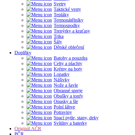
Svetry
Taktické vesty
Tepláky
Termonátělníky
Termospodky
Trenýrky a kraťasy
Trika
Šály
Dětské oblečení
Doplňky
Batohy a pouzdra
Celty a plachty
Krémy na boty
Lopatky
Nášivky
Nože a šavle
Obranné spreje
Obušky a tonfy
Opasky a šle
Polní láhve
Potraviny
Spací pytle, stany, deky
Svítilny a baterky
Originál AČR
PČR