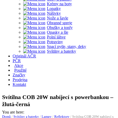
Krémy na boty
Lopatky
Nášivky
Nože a šavle
Obranné spreje
Obušky a tonfy
Opasky a šle
Polní láhve
Potraviny
Spací pytle, stany, deky
Svítilny a baterky
Originál AČR
PČR
Akce
Použité
Značky
Prodejna
Kontakt
Svítilna COB 20W nabíjecí s powerbankou –
žlutá-černá
You are here:
Domů
/
Svítilny a baterky
/
Lampy
/
Reflektory
/
Svítilna COB 20W nabíjecí s