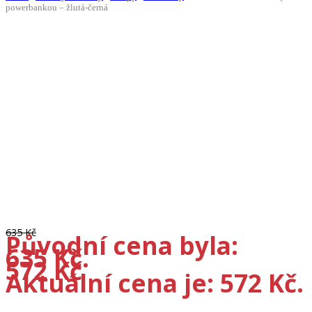
powerbankou – žlutá-černá
-10%
635
Kč
Původní cena byla:
635 Kč.
572
Kč
Aktuální cena je: 572 Kč.