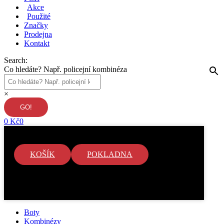
Akce
Použité
Značky
Prodejna
Kontakt
Search:
Co hledáte? Např. policejní kombinéza
×
0
Kč
0
KOŠÍK
POKLADNA
V košíku nejsou žádné položky.
Boty
Kombinézy