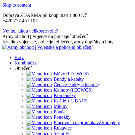
Skip to content
Doprava ZDARMA při koupi nad 1 800 Kč
+420 777 457 105
Nevíte, jakou velikost zvolit?
Army obchod | Vojenské a policejní oblečení
Kvalitní vojenské, policejní oblečení, army doplňky a boty
Boty
Kombinézy
Oblečení
Blůzy (i ECWCS)
Bundy a kabáty
Čepice, kukly, klobouky
Kalhoty (i ECWCS)
Kombinézy
Košile + UBACS
Mikiny
Ponča
Ponožky
Pracovní a nepromokavé komplety
Rukavice
Security