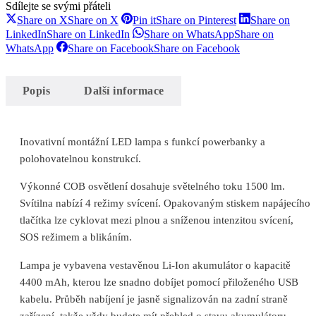
Sdílejte se svými přáteli
Share on X
Share on X
Pin it
Share on Pinterest
Share on
LinkedIn
Share on LinkedIn
Share on WhatsApp
Share on
WhatsApp
Share on Facebook
Share on Facebook
Popis
Další informace
Inovativní montážní LED lampa s funkcí powerbanky a
polohovatelnou konstrukcí.
Výkonné COB osvětlení dosahuje světelného toku 1500 lm.
Svítilna nabízí 4 režimy svícení. Opakovaným stiskem napájecího
tlačítka lze cyklovat mezi plnou a sníženou intenzitou svícení,
SOS režimem a blikáním.
Lampa je vybavena vestavěnou Li-Ion akumulátor o kapacitě
4400 mAh, kterou lze snadno dobíjet pomocí přiloženého USB
kabelu. Průběh nabíjení je jasně signalizován na zadní straně
zařízení, takže vždy budete mít přehled o stavu akumulátoru.