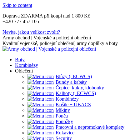
Skip to content
Doprava ZDARMA při koupi nad 1 800 Kč
+420 777 457 105
Nevíte, jakou velikost zvolit?
Army obchod | Vojenské a policejní oblečení
Kvalitní vojenské, policejní oblečení, army doplňky a boty
Boty
Kombinézy
Oblečení
Blůzy (i ECWCS)
Bundy a kabáty
Čepice, kukly, klobouky
Kalhoty (i ECWCS)
Kombinézy
Košile + UBACS
Mikiny
Ponča
Ponožky
Pracovní a nepromokavé komplety
Rukavice
Security