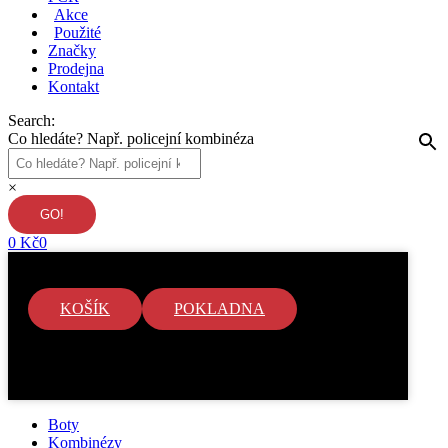
Akce
Použité
Značky
Prodejna
Kontakt
Search:
Co hledáte? Např. policejní kombinéza
×
0
Kč
0
KOŠÍK
POKLADNA
V košíku nejsou žádné položky.
Boty
Kombinézy