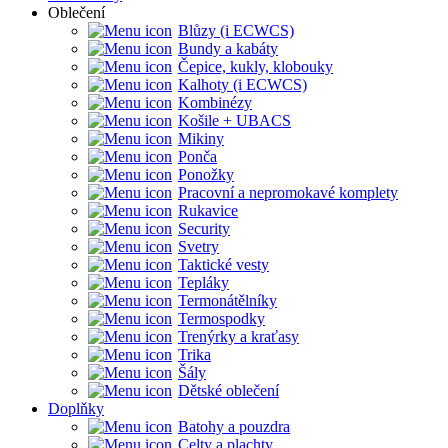
Oblečení
Blůzy (i ECWCS)
Bundy a kabáty
Čepice, kukly, klobouky
Kalhoty (i ECWCS)
Kombinézy
Košile + UBACS
Mikiny
Ponča
Ponožky
Pracovní a nepromokavé komplety
Rukavice
Security
Svetry
Taktické vesty
Tepláky
Termonátělníky
Termospodky
Trenýrky a kraťasy
Trika
Šály
Dětské oblečení
Doplňky
Batohy a pouzdra
Celty a plachty