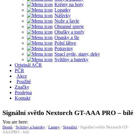
Krémy na boty
Lopatky
Nášivky
Nože a šavle
Obranné spreje
Obušky a tonfy
Opasky a šle
Polní láhve
Potraviny
Spací pytle, stany, deky
Svítilny a baterky
Originál AČR
PČR
Akce
Použité
Značky
Prodejna
Kontakt
Signální světlo Nextorch GT-AAA PRO – bílé
You are here:
Domů
/
Svítilny a baterky
/
Lampy
/
Signální
/
Signální světlo Nextorch GT-
AAA PRO – bílé