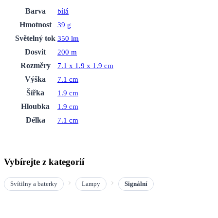
Barva
bílá
Hmotnost
39 g
Světelný tok
350 lm
Dosvit
200 m
Rozměry
7.1 x 1.9 x 1.9 cm
Výška
7.1 cm
Šířka
1.9 cm
Hloubka
1.9 cm
Délka
7.1 cm
Vybírejte z kategorií
Svítilny a baterky
Lampy
Signální