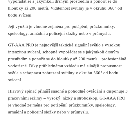
vypořádat se s jakýmkoli drsným prostředím a ponořit se do
hloubky až 200 metrů. Viditelnost svítilny je v okruhu 360° od
bodu svícení.
Její využití je vhodné zejména pro potápění, průzkumníky,
speleology, armádní a policejní složky nebo v průmyslu.
GT-AAA PRO je nejnovější taktické signální světlo s vysokou
intenzitou svícení, schopné vypořádat se s jakýmkoli drsným
prostředím a ponořit se do hloubky až 200 metrů = profesionálně
vodotěsné. Díky průhlednému vzhledu má silnější propustnost
světla a schopnost zobrazení svítilny v okruhu 360° od bodu
svícení.
Hlavový spínač přináší snadné a pohodlné ovládání a disponuje 3
pracovními režimy – vysoký, nízký a stroboskop. GT-AAA PRO
je vhodné zejména pro potápění, průzkumníky, speleology,
armádní a policejní složky nebo v průmyslu.