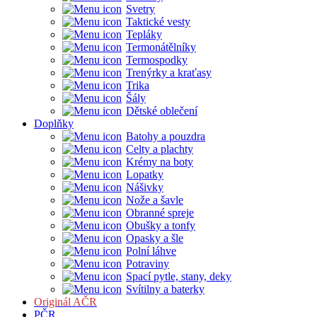
Svetry
Taktické vesty
Tepláky
Termonátělníky
Termospodky
Trenýrky a kraťasy
Trika
Šály
Dětské oblečení
Doplňky
Batohy a pouzdra
Celty a plachty
Krémy na boty
Lopatky
Nášivky
Nože a šavle
Obranné spreje
Obušky a tonfy
Opasky a šle
Polní láhve
Potraviny
Spací pytle, stany, deky
Svítilny a baterky
Originál AČR
PČR