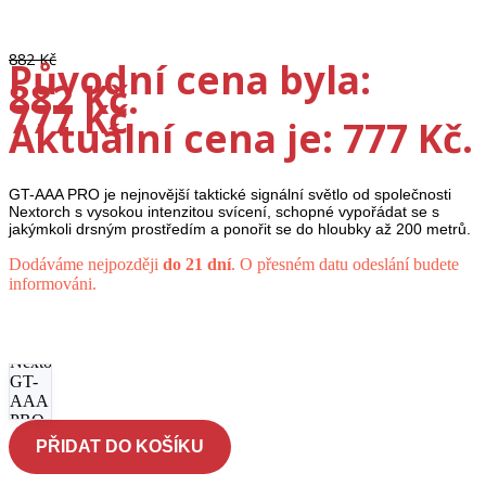
-12%
882
Kč
Původní cena byla:
882 Kč.
777
Kč
Aktuální cena je: 777 Kč.
GT-AAA PRO je nejnovější taktické signální světlo od společnosti
Nextorch s vysokou intenzitou svícení, schopné vypořádat se s
jakýmkoli drsným prostředím a ponořit se do hloubky až 200 metrů.
Dodáváme nejpozději
do 21 dní
. O přesném datu odeslání budete
informováni.
Signální
světlo
Nextorch
GT-
AAA
PRO -
bílé
PŘIDAT DO KOŠÍKU
množství