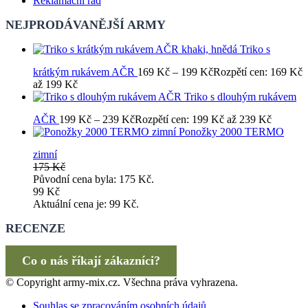
Reklamační řád
NEJPRODÁVANĚJŠÍ ARMY
Triko s
krátkým rukávem AČR
169
Kč
–
199
Kč
Rozpětí cen: 169 Kč
až 199 Kč
Triko s dlouhým rukávem
AČR
199
Kč
–
239
Kč
Rozpětí cen: 199 Kč až 239 Kč
Ponožky 2000 TERMO
zimní
175
Kč
Původní cena byla: 175 Kč.
99
Kč
Aktuální cena je: 99 Kč.
RECENZE
Co o nás říkají zákazníci?
© Copyright army-mix.cz. Všechna práva vyhrazena.
Souhlas se zpracováním osobních údajů