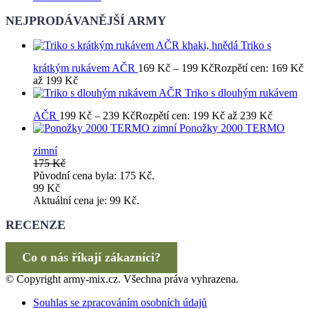
NEJPRODÁVANĚJŠÍ ARMY
Triko s
krátkým rukávem AČR
169
Kč
–
199
Kč
Rozpětí cen: 169 Kč
až 199 Kč
Triko s dlouhým rukávem
AČR
199
Kč
–
239
Kč
Rozpětí cen: 199 Kč až 239 Kč
Ponožky 2000 TERMO
zimní
175
Kč
Původní cena byla: 175 Kč.
99
Kč
Aktuální cena je: 99 Kč.
RECENZE
Co o nás říkají zákazníci?
© Copyright army-mix.cz. Všechna práva vyhrazena.
Souhlas se zpracováním osobních údajů