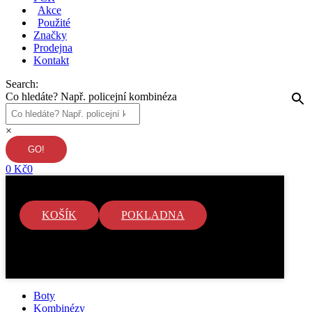
Akce
Použité
Značky
Prodejna
Kontakt
Search:
Co hledáte? Např. policejní kombinéza
×
0
Kč
0
KOŠÍK
POKLADNA
V košíku nejsou žádné položky.
Boty
Kombinézy