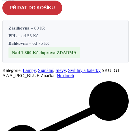
PRO -
modré
PŘIDAT DO KOŠÍKU
množství
Zásilkovna
– 80 Kč
PPL
– od 55 Kč
Balíkovna
– od 75 Kč
Nad 1 800 Kč
doprava ZDARMA
Kategorie:
Lampy
,
Signální
,
Slevy
,
Svítilny a baterky
SKU:
GT-
AAA_PRO_BLUE
Značka:
Nextorch