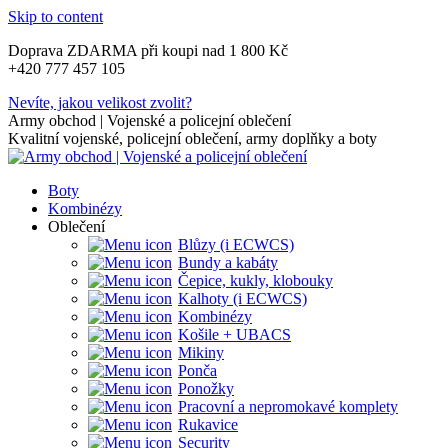
Skip to content
Doprava ZDARMA při koupi nad 1 800 Kč
+420 777 457 105
Nevíte, jakou velikost zvolit?
Army obchod | Vojenské a policejní oblečení
Kvalitní vojenské, policejní oblečení, army doplňky a boty
Boty
Kombinézy
Oblečení
Blůzy (i ECWCS)
Bundy a kabáty
Čepice, kukly, klobouky
Kalhoty (i ECWCS)
Kombinézy
Košile + UBACS
Mikiny
Ponča
Ponožky
Pracovní a nepromokavé komplety
Rukavice
Security