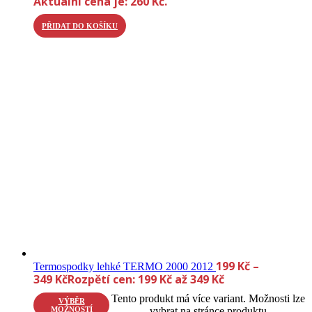
Aktuální cena je: 260 Kč.
PŘIDAT DO KOŠÍKU
199
Kč
–
Termospodky lehké TERMO 2000 2012
349
Kč
Rozpětí cen: 199 Kč až 349 Kč
Tento produkt má více variant. Možnosti lze
VÝBĚR
MOŽNOSTÍ
vybrat na stránce produktu