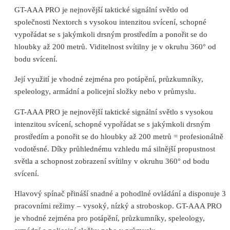
GT-AAA PRO je nejnovější taktické signální světlo od
společnosti Nextorch s vysokou intenzitou svícení, schopné
vypořádat se s jakýmkoli drsným prostředím a ponořit se do
hloubky až 200 metrů. Viditelnost svítilny je v okruhu 360° od
bodu svícení.
Její využití je vhodné zejména pro potápění, průzkumníky,
speleology, armádní a policejní složky nebo v průmyslu.
GT-AAA PRO je nejnovější taktické signální světlo s vysokou
intenzitou svícení, schopné vypořádat se s jakýmkoli drsným
prostředím a ponořit se do hloubky až 200 metrů = profesionálně
vodotěsné. Díky průhlednému vzhledu má silnější propustnost
světla a schopnost zobrazení svítilny v okruhu 360° od bodu
svícení.
Hlavový spínač přináší snadné a pohodlné ovládání a disponuje 3
pracovními režimy – vysoký, nízký a stroboskop. GT-AAA PRO
je vhodné zejména pro potápění, průzkumníky, speleology,