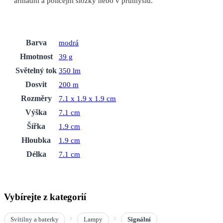
armádní a policejní složky nebo v průmyslu.
Barva
modrá
Hmotnost
39 g
Světelný tok
350 lm
Dosvit
200 m
Rozměry
7.1 x 1.9 x 1.9 cm
Výška
7.1 cm
Šířka
1.9 cm
Hloubka
1.9 cm
Délka
7.1 cm
Vybírejte z kategorií
Svítilny a baterky
Lampy
Signální