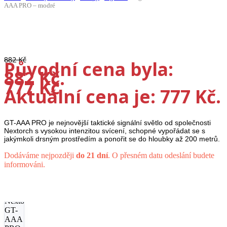
AAA PRO – modré
-12%
882
Kč
Původní cena byla:
882 Kč.
777
Kč
Aktuální cena je: 777 Kč.
GT-AAA PRO je nejnovější taktické signální světlo od společnosti
Nextorch s vysokou intenzitou svícení, schopné vypořádat se s
jakýmkoli drsným prostředím a ponořit se do hloubky až 200 metrů.
Dodáváme nejpozději
do 21 dní
. O přesném datu odeslání budete
informováni.
Signální
světlo
Nextorch
GT-
AAA