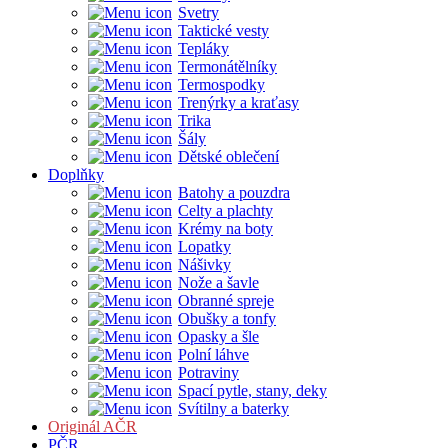
Svetry
Taktické vesty
Tepláky
Termonátělníky
Termospodky
Trenýrky a kraťasy
Trika
Šály
Dětské oblečení
Doplňky
Batohy a pouzdra
Celty a plachty
Krémy na boty
Lopatky
Nášivky
Nože a šavle
Obranné spreje
Obušky a tonfy
Opasky a šle
Polní láhve
Potraviny
Spací pytle, stany, deky
Svítilny a baterky
Originál AČR
PČR