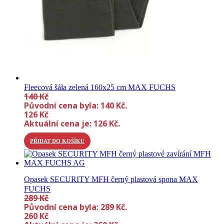
Fleecová šála zelená 160x25 cm MAX FUCHS
140
Kč
Původní cena byla: 140 Kč.
126
Kč
Aktuální cena je: 126 Kč.
PŘIDAT DO KOŠÍKU
Opasek SECURITY MFH černý plastová spona MAX
FUCHS
289
Kč
Původní cena byla: 289 Kč.
260
Kč