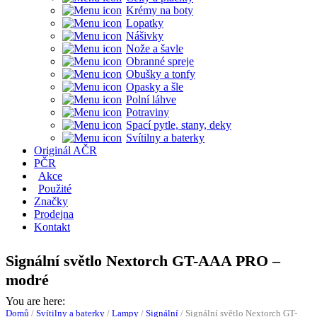
Krémy na boty
Lopatky
Nášivky
Nože a šavle
Obranné spreje
Obušky a tonfy
Opasky a šle
Polní láhve
Potraviny
Spací pytle, stany, deky
Svítilny a baterky
Originál AČR
PČR
Akce
Použité
Značky
Prodejna
Kontakt
Signální světlo Nextorch GT-AAA PRO –
modré
You are here:
Domů
/
Svítilny a baterky
/
Lampy
/
Signální
/
Signální světlo Nextorch GT-