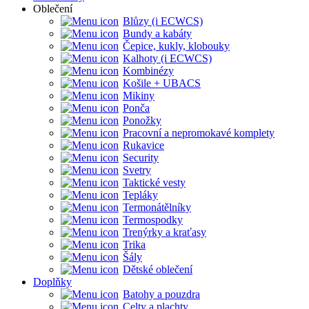
Oblečení
Blůzy (i ECWCS)
Bundy a kabáty
Čepice, kukly, klobouky
Kalhoty (i ECWCS)
Kombinézy
Košile + UBACS
Mikiny
Ponča
Ponožky
Pracovní a nepromokavé komplety
Rukavice
Security
Svetry
Taktické vesty
Tepláky
Termonátělníky
Termospodky
Trenýrky a kraťasy
Trika
Šály
Dětské oblečení
Doplňky
Batohy a pouzdra
Celty a plachty