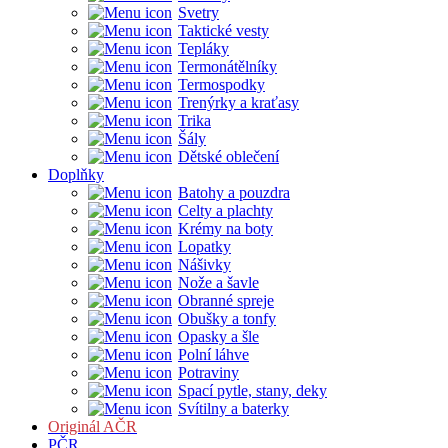
Svetry
Taktické vesty
Tepláky
Termonátělníky
Termospodky
Trenýrky a kraťasy
Trika
Šály
Dětské oblečení
Doplňky
Batohy a pouzdra
Celty a plachty
Krémy na boty
Lopatky
Nášivky
Nože a šavle
Obranné spreje
Obušky a tonfy
Opasky a šle
Polní láhve
Potraviny
Spací pytle, stany, deky
Svítilny a baterky
Originál AČR
PČR