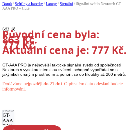
Domů
/
Svítilny a baterky
/
Lampy
/
Signální
/
Signální světlo Nextorch GT-
AAA PRO – žluté
-10%
863
Kč
Původní cena byla:
863 Kč.
777
Kč
Aktuální cena je: 777 Kč.
GT-AAA PRO je nejnovější taktické signální světlo od společnosti
Nextorch s vysokou intenzitou svícení, schopné vypořádat se s
jakýmkoli drsným prostředím a ponořit se do hloubky až 200 metrů.
Dodáváme nejpozději
do 21 dní
. O přesném datu odeslání budete
informováni.
Signální
světlo
Nextorch
GT-
AAA
PRO -