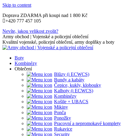
Skip to content
Doprava ZDARMA při koupi nad 1 800 Kč
+420 777 457 105
Nevíte, jakou velikost zvolit?
Army obchod | Vojenské a policejní oblečení
Kvalitní vojenské, policejní oblečení, army doplňky a boty
Boty
Kombinézy
Oblečení
Blůzy (i ECWCS)
Bundy a kabáty
Čepice, kukly, klobouky
Kalhoty (i ECWCS)
Kombinézy
Košile + UBACS
Mikiny
Ponča
Ponožky
Pracovní a nepromokavé komplety
Rukavice
Security