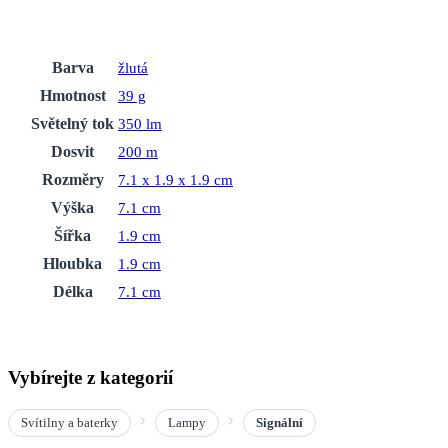
Barva
žlutá
Hmotnost
39 g
Světelný tok
350 lm
Dosvit
200 m
Rozměry
7.1 x 1.9 x 1.9 cm
Výška
7.1 cm
Šířka
1.9 cm
Hloubka
1.9 cm
Délka
7.1 cm
Vybírejte z kategorií
Svítilny a baterky
Lampy
Signální