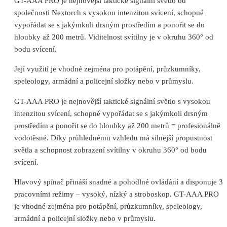
GT-AAA PRO je nejnovější taktické signální světlo od
společnosti Nextorch s vysokou intenzitou svícení, schopné
vypořádat se s jakýmkoli drsným prostředím a ponořit se do
hloubky až 200 metrů. Viditelnost svítilny je v okruhu 360° od
bodu svícení.
Její využití je vhodné zejména pro potápění, průzkumníky,
speleology, armádní a policejní složky nebo v průmyslu.
GT-AAA PRO je nejnovější taktické signální světlo s vysokou
intenzitou svícení, schopné vypořádat se s jakýmkoli drsným
prostředím a ponořit se do hloubky až 200 metrů = profesionálně
vodotěsné. Díky průhlednému vzhledu má silnější propustnost
světla a schopnost zobrazení svítilny v okruhu 360° od bodu
svícení.
Hlavový spínač přináší snadné a pohodlné ovládání a disponuje 3
pracovními režimy – vysoký, nízký a stroboskop. GT-AAA PRO
je vhodné zejména pro potápění, průzkumníky, speleology,
armádní a policejní složky nebo v průmyslu.