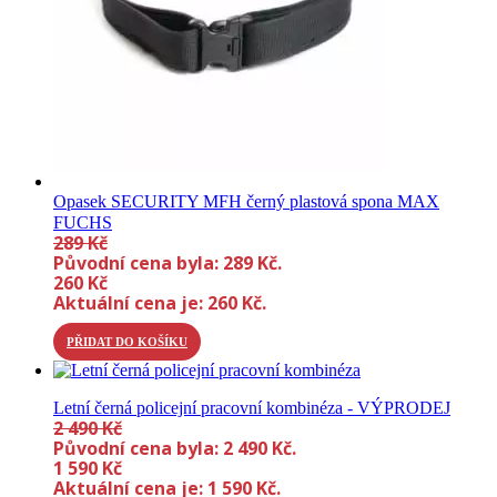
Opasek SECURITY MFH černý plastová spona MAX
FUCHS
289
Kč
Původní cena byla: 289 Kč.
260
Kč
Aktuální cena je: 260 Kč.
PŘIDAT DO KOŠÍKU
Letní černá policejní pracovní kombinéza - VÝPRODEJ
2 490
Kč
Původní cena byla: 2 490 Kč.
1 590
Kč
Aktuální cena je: 1 590 Kč.