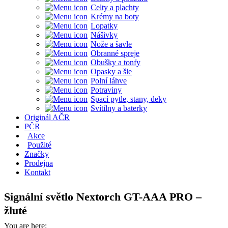
Celty a plachty
Krémy na boty
Lopatky
Nášivky
Nože a šavle
Obranné spreje
Obušky a tonfy
Opasky a šle
Polní láhve
Potraviny
Spací pytle, stany, deky
Svítilny a baterky
Originál AČR
PČR
Akce
Použité
Značky
Prodejna
Kontakt
Signální světlo Nextorch GT-AAA PRO –
žluté
You are here: