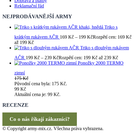
Doprava a platby
Reklamační řád
NEJPRODÁVANĚJŠÍ ARMY
Triko s
krátkým rukávem AČR
169
Kč
–
199
Kč
Rozpětí cen: 169 Kč
až 199 Kč
Triko s dlouhým rukávem
AČR
199
Kč
–
239
Kč
Rozpětí cen: 199 Kč až 239 Kč
Ponožky 2000 TERMO
zimní
175
Kč
Původní cena byla: 175 Kč.
99
Kč
Aktuální cena je: 99 Kč.
RECENZE
Co o nás říkají zákazníci?
© Copyright army-mix.cz. Všechna práva vyhrazena.