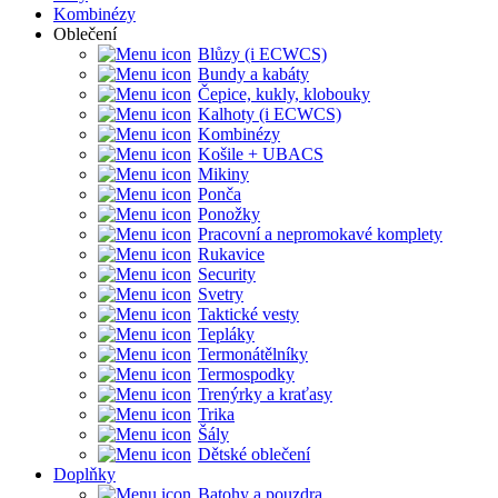
Kombinézy
Oblečení
Blůzy (i ECWCS)
Bundy a kabáty
Čepice, kukly, klobouky
Kalhoty (i ECWCS)
Kombinézy
Košile + UBACS
Mikiny
Ponča
Ponožky
Pracovní a nepromokavé komplety
Rukavice
Security
Svetry
Taktické vesty
Tepláky
Termonátělníky
Termospodky
Trenýrky a kraťasy
Trika
Šály
Dětské oblečení
Doplňky
Batohy a pouzdra