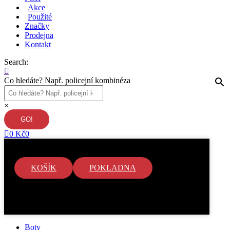
Akce
Použité
Značky
Prodejna
Kontakt
Search:
Co hledáte? Např. policejní kombinéza
×
0
Kč
0
KOŠÍK
POKLADNA
V košíku nejsou žádné položky.
Boty