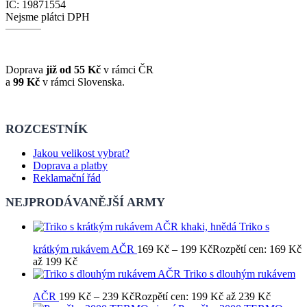
IČ: 19871554
Nejsme plátci DPH
Doprava
již od 55 Kč
v rámci ČR
a
99 Kč
v rámci Slovenska.
ROZCESTNÍK
Jakou velikost vybrat?
Doprava a platby
Reklamační řád
NEJPRODÁVANĚJŠÍ ARMY
Triko s
krátkým rukávem AČR
169
Kč
–
199
Kč
Rozpětí cen: 169 Kč
až 199 Kč
Triko s dlouhým rukávem
AČR
199
Kč
–
239
Kč
Rozpětí cen: 199 Kč až 239 Kč