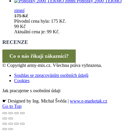
Ponožky 2000 TERMO
zimní
175
Kč
Původní cena byla: 175 Kč.
99
Kč
Aktuální cena je: 99 Kč.
RECENZE
Co o nás říkají zákazníci?
© Copyright army-mix.cz. Všechna práva vyhrazena.
Souhlas se zpracováním osobních údajů
Cookies
Jak pracujeme s osobními údaji
☛ Designed by Ing. Michal Švéda |
www.e-marketak.cz
Go to Top