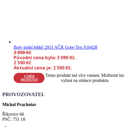
Boty polní lehké 2011 AČR Gore-Tex S10428
3 090
Kč
Původní cena byla: 3 090 Kč.
2 590
Kč
Aktuální cena je: 2 590 Kč.
Tento produkt má více variant. Možnosti lze
VÝBĚR
MOŽNOSTÍ
vybrat na stránce produktu
PROVOZOVATEL
Michal Prachniar
Říkovice 66
PSČ: 751 18