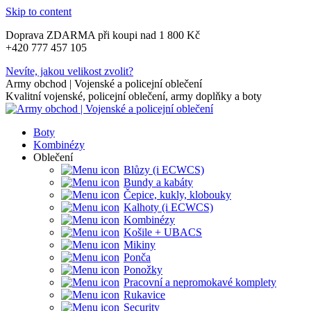
Skip to content
Doprava ZDARMA při koupi nad 1 800 Kč
+420 777 457 105
Nevíte, jakou velikost zvolit?
Army obchod | Vojenské a policejní oblečení
Kvalitní vojenské, policejní oblečení, army doplňky a boty
Boty
Kombinézy
Oblečení
Blůzy (i ECWCS)
Bundy a kabáty
Čepice, kukly, klobouky
Kalhoty (i ECWCS)
Kombinézy
Košile + UBACS
Mikiny
Ponča
Ponožky
Pracovní a nepromokavé komplety
Rukavice
Security