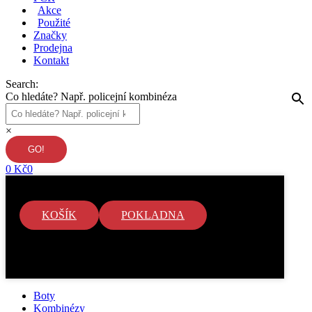
Akce
Použité
Značky
Prodejna
Kontakt
Search:
Co hledáte? Např. policejní kombinéza
×
0
Kč
0
KOŠÍK
POKLADNA
V košíku nejsou žádné položky.
Boty
Kombinézy