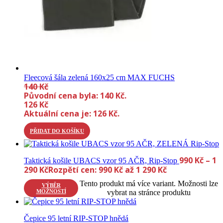
Fleecová šála zelená 160x25 cm MAX FUCHS
140
Kč
Původní cena byla: 140 Kč.
126
Kč
Aktuální cena je: 126 Kč.
PŘIDAT DO KOŠÍKU
990
Kč
–
1
Taktická košile UBACS vzor 95 AČR, Rip-Stop
290
Kč
Rozpětí cen: 990 Kč až 1 290 Kč
Tento produkt má více variant. Možnosti lze
VÝBĚR
MOŽNOSTÍ
vybrat na stránce produktu
Čepice 95 letní RIP-STOP hnědá