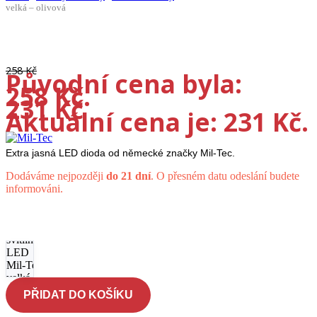
velká – olivová
-10%
258
Kč
Původní cena byla:
258 Kč.
231
Kč
Aktuální cena je: 231 Kč.
Extra jasná LED dioda od německé značky Mil-Tec.
Dodáváme nejpozději
do 21 dní
. O přesném datu odeslání budete
informováni.
US
rohová
svítilna
LED
Mil-Tec
velká -
olivová
PŘIDAT DO KOŠÍKU
množství