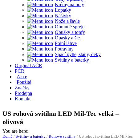
Krémy na boty
Lopatky
Nášivky
Nože a šavle
Obranné spreje
Obušky a tonfy
Opasky a šle
Polní láhve
Potraviny
Spací pytle, stany, deky
Svítilny a baterky
Originál AČR
PČR
Akce
Použité
Značky
Prodejna
Kontakt
US rohová svítilna LED Mil-Tec velká –
olivová
You are here:
Domů
/
Svítilny a baterky
/
Rohové svítilny
/
US rohová svítilna LED Mil-Tec