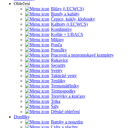
Oblečení
Blůzy (i ECWCS)
Bundy a kabáty
Čepice, kukly, klobouky
Kalhoty (i ECWCS)
Kombinézy
Košile + UBACS
Mikiny
Ponča
Ponožky
Pracovní a nepromokavé komplety
Rukavice
Security
Svetry
Taktické vesty
Tepláky
Termonátělníky
Termospodky
Trenýrky a kraťasy
Trika
Šály
Dětské oblečení
Doplňky
Batohy a pouzdra
Celty a plachty