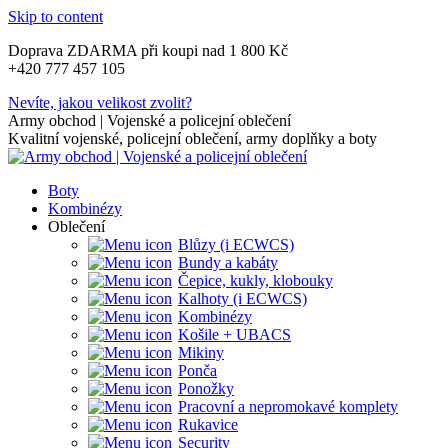
Skip to content
Doprava ZDARMA při koupi nad 1 800 Kč
+420 777 457 105
Nevíte, jakou velikost zvolit?
Army obchod | Vojenské a policejní oblečení
Kvalitní vojenské, policejní oblečení, army doplňky a boty
Boty
Kombinézy
Oblečení
Blůzy (i ECWCS)
Bundy a kabáty
Čepice, kukly, klobouky
Kalhoty (i ECWCS)
Kombinézy
Košile + UBACS
Mikiny
Ponča
Ponožky
Pracovní a nepromokavé komplety
Rukavice
Security