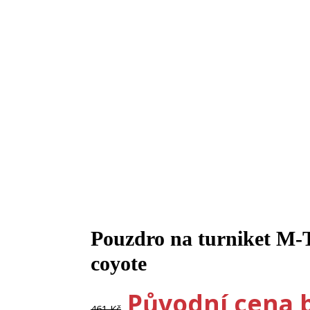
Pouzdro na turniket M-
-10%
coyote
Původní cena b
461
Kč