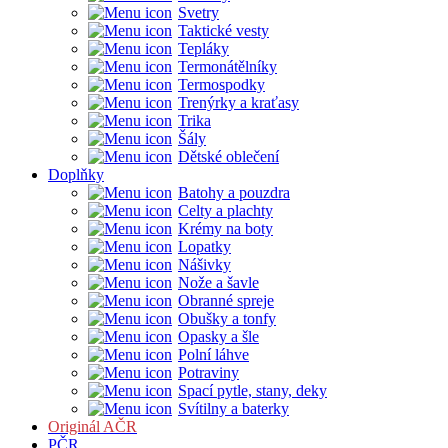
Svetry
Taktické vesty
Tepláky
Termonátělníky
Termospodky
Trenýrky a kraťasy
Trika
Šály
Dětské oblečení
Doplňky
Batohy a pouzdra
Celty a plachty
Krémy na boty
Lopatky
Nášivky
Nože a šavle
Obranné spreje
Obušky a tonfy
Opasky a šle
Polní láhve
Potraviny
Spací pytle, stany, deky
Svítilny a baterky
Originál AČR
PČR