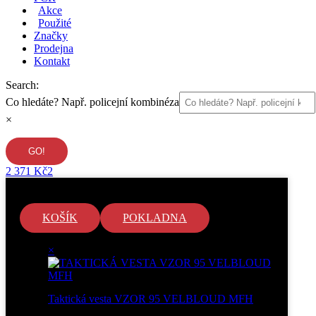
Akce
Použité
Značky
Prodejna
Kontakt
Search:
Co hledáte? Např. policejní kombinéza
×
2 371
Kč
2
KOŠÍK
POKLADNA
×
Taktická vesta VZOR 95 VELBLOUD MFH
1 ×
1 120
Kč