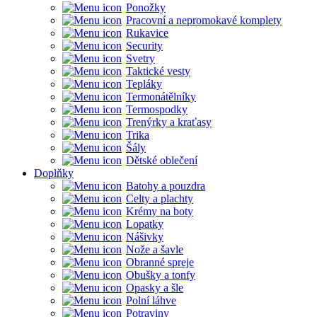
Ponožky
Pracovní a nepromokavé komplety
Rukavice
Security
Svetry
Taktické vesty
Tepláky
Termonátělníky
Termospodky
Trenýrky a kraťasy
Trika
Šály
Dětské oblečení
Doplňky
Batohy a pouzdra
Celty a plachty
Krémy na boty
Lopatky
Nášivky
Nože a šavle
Obranné spreje
Obušky a tonfy
Opasky a šle
Polní láhve
Potraviny