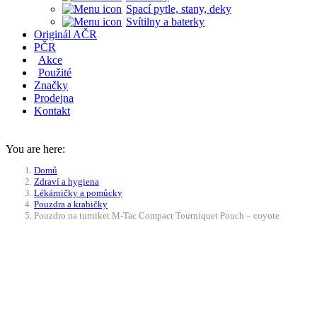
Spací pytle, stany, deky
Svítilny a baterky
Originál AČR
PČR
Akce
Použité
Značky
Prodejna
Kontakt
You are here:
Domů
Zdraví a hygiena
Lékárničky a pomůcky
Pouzdra a krabičky
Pouzdro na turniket M-Tac Compact Tourniquet Pouch – coyote