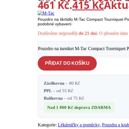
461 Kč.
415
Kč
Aktuá
Pouzdro na škrtidlo M-Tac Compact Tourniquet Pou
podobné vybavení.
Dodáváme nejpozději
do 21 dní
. O přesném datu 
Pouzdro na turniket M-Tac Compact Tourniquet P
PŘIDAT DO KOŠÍKU
Zásilkovna
– 80 Kč
PPL
– od 55 Kč
Balíkovna
– od 75 Kč
Nad 1 800 Kč
doprava ZDARMA
Kategorie:
Lékárničky a pomůcky
,
Pouzdra a kra