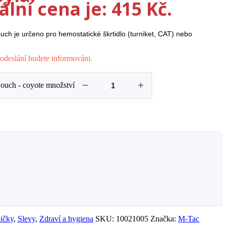
lní cena je: 415 Kč.
ch je určeno pro hemostatické škrtidlo (turniket, CAT) nebo
odeslání budete informováni.
ouch - coyote množství
bičky
,
Slevy
,
Zdraví a hygiena
SKU:
10021005
Značka:
M-Tac