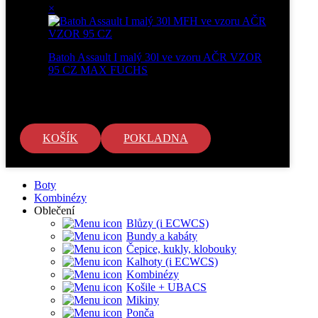
×
Batoh Assault I malý 30l ve vzoru AČR VZOR
95 CZ MAX FUCHS
1 ×
1 251
Kč
Celkem:
2 371
Kč
KOŠÍK
POKLADNA
Boty
Kombinézy
Oblečení
Blůzy (i ECWCS)
Bundy a kabáty
Čepice, kukly, klobouky
Kalhoty (i ECWCS)
Kombinézy
Košile + UBACS
Mikiny
Ponča