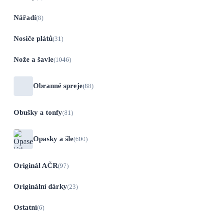
Nářadí
(8)
Nosiče plátů
(31)
Nože a šavle
(1046)
Obranné spreje
(88)
Obušky a tonfy
(81)
Opasky a šle
(600)
Originál AČR
(97)
Originální dárky
(23)
Ostatní
(6)