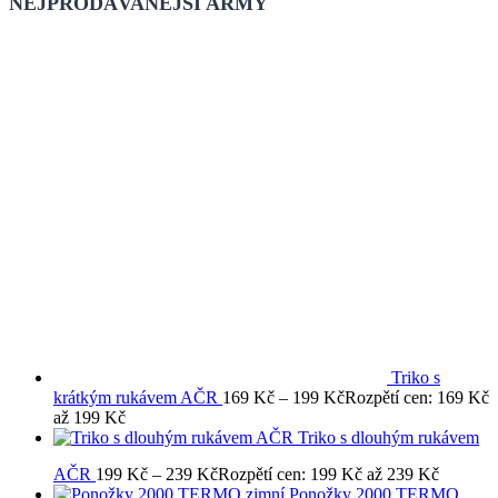
NEJPRODÁVANĚJŠÍ ARMY
Triko s
krátkým rukávem AČR
169
Kč
–
199
Kč
Rozpětí cen: 169 Kč
až 199 Kč
Triko s dlouhým rukávem
AČR
199
Kč
–
239
Kč
Rozpětí cen: 199 Kč až 239 Kč
Ponožky 2000 TERMO