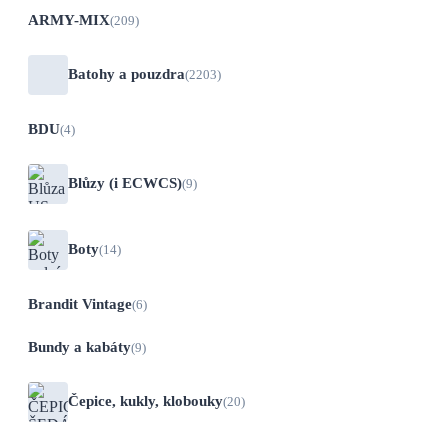
ARMY-MIX
(209)
Batohy a pouzdra
(2203)
BDU
(4)
Blůzy (i ECWCS)
(9)
Boty
(14)
Brandit Vintage
(6)
Bundy a kabáty
(9)
Čepice, kukly, klobouky
(20)