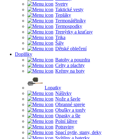
Svetry
Taktické vesty
Tepláky
Termonátělníky
Termospodky
Trenýrky a kraťasy
Trika
Šály
Dětské oblečení
Doplňky
Batohy a pouzdra
Celty a plachty
Krémy na boty
Lopatky
Nášivky
Nože a šavle
Obranné spreje
Obušky a tonfy
Opasky a šle
Polní láhve
Potraviny
Spací pytle, stany, deky
Svítilny a baterky