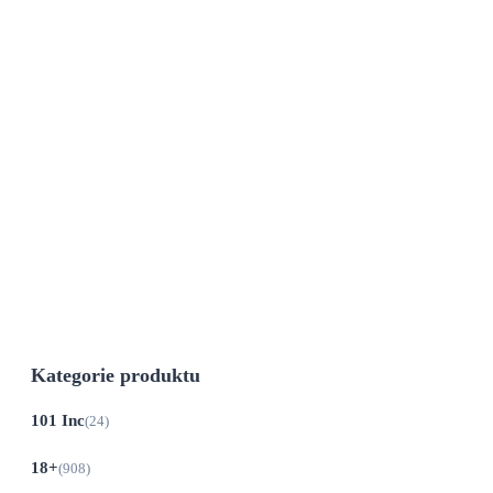
100lm – černá-oranžová
105
Kč
Původní cena byla: 105 Kč.
94
Kč
Aktuální cena je: 94 Kč.
Do 21 dnů
Lehká kompaktní svítilna pro každodenní
použití od značky Calter.
Kategorie produktu
101 Inc
(24)
18+
(908)