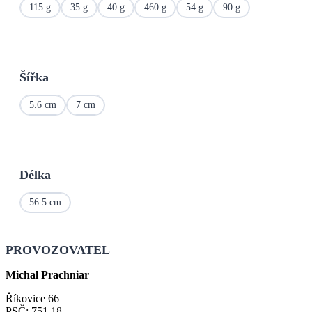
115 g
35 g
40 g
460 g
54 g
90 g
Šířka
5.6 cm
7 cm
Délka
56.5 cm
PROVOZOVATEL
Michal Prachniar
Říkovice 66
PSČ: 751 18