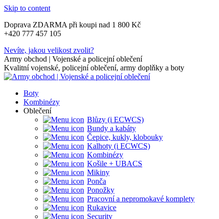
Skip to content
Doprava ZDARMA při koupi nad 1 800 Kč
+420 777 457 105
Nevíte, jakou velikost zvolit?
Army obchod | Vojenské a policejní oblečení
Kvalitní vojenské, policejní oblečení, army doplňky a boty
Boty
Kombinézy
Oblečení
Blůzy (i ECWCS)
Bundy a kabáty
Čepice, kukly, klobouky
Kalhoty (i ECWCS)
Kombinézy
Košile + UBACS
Mikiny
Ponča
Ponožky
Pracovní a nepromokavé komplety
Rukavice
Security