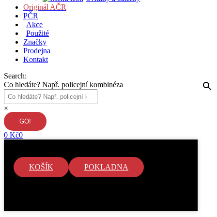
Originál AČR
PČR
Akce
Použité
Značky
Prodejna
Kontakt
Search:
Co hledáte? Např. policejní kombinéza
×
0
Kč
0
KOŠÍK
POKLADNA
V košíku nejsou žádné položky.