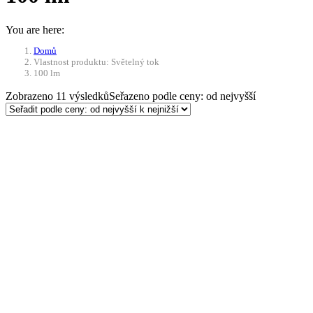
You are here:
Domů
Vlastnost produktu: Světelný tok
100 lm
Zobrazeno 11 výsledků
Seřazeno podle ceny: od nejvyšší
-10%
Přidat do košíku
Lampa montážní Yato 30/7
LED 100 lm – černá
763
Kč
Původní cena byla: 763 Kč.
687
Kč