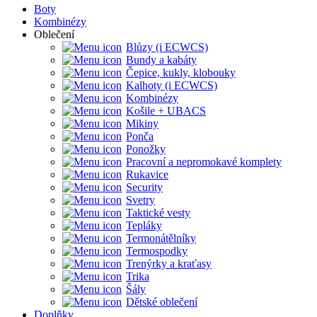
Boty
Kombinézy
Oblečení
Blůzy (i ECWCS)
Bundy a kabáty
Čepice, kukly, klobouky
Kalhoty (i ECWCS)
Kombinézy
Košile + UBACS
Mikiny
Ponča
Ponožky
Pracovní a nepromokavé komplety
Rukavice
Security
Svetry
Taktické vesty
Tepláky
Termonátělníky
Termospodky
Trenýrky a kraťasy
Trika
Šály
Dětské oblečení
Doplňky