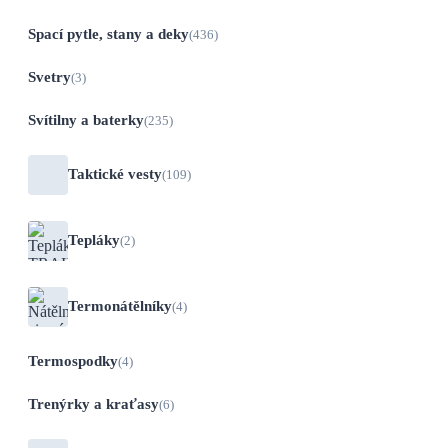
Spací pytle, stany a deky
(436)
Svetry
(3)
Svítilny a baterky
(235)
Taktické vesty
(109)
Tepláky
(2)
Termonátělníky
(4)
Termospodky
(4)
Trenýrky a kraťasy
(6)