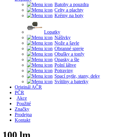
Batohy a pouzdra
Celty a plachty
Krémy na boty
Lopatky
Nášivky
Nože a šavle
Obranné spreje
Obušky a tonfy
Opasky a šle
Polní láhve
Potraviny
Spací pytle, stany, deky
Svítilny a baterky
Originál AČR
PČR
Akce
Použité
Značky
Prodejna
Kontakt
100 lm