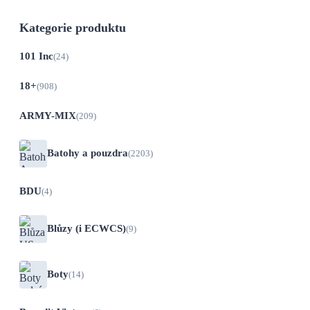
Kategorie produktu
101 Inc
(24)
18+
(908)
ARMY-MIX
(209)
Batohy a pouzdra
(2203)
BDU
(4)
Blůzy (i ECWCS)
(9)
Boty
(14)