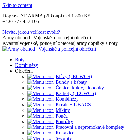
Skip to content
Doprava ZDARMA při koupi nad 1 800 Kč
+420 777 457 105
Nevíte, jakou velikost zvolit?
Army obchod | Vojenské a policejní oblečení
Kvalitní vojenské, policejní oblečení, army doplňky a boty
Boty
Kombinézy
Oblečení
Blůzy (i ECWCS)
Bundy a kabáty
Čepice, kukly, klobouky
Kalhoty (i ECWCS)
Kombinézy
Košile + UBACS
Mikiny
Ponča
Ponožky
Pracovní a nepromokavé komplety
Rukavice
Security