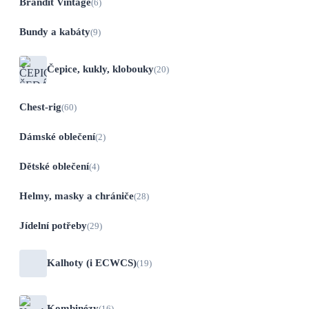
Brandit Vintage
(6)
Bundy a kabáty
(9)
Čepice, kukly, klobouky
(20)
Chest-rig
(60)
Dámské oblečení
(2)
Dětské oblečení
(4)
Helmy, masky a chrániče
(28)
Jídelní potřeby
(29)
Kalhoty (i ECWCS)
(19)
Kombinézy
(16)