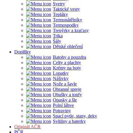
Svetry
Taktické vesty
Tepláky
Termonátělníky
Termospodky
Trenýrky a kraťasy
Trika
Šály
Dětské oblečení
Doplňky
Batohy a pouzdra
Celty a plachty
Krémy na boty
Lopatky
Nášivky
Nože a šavle
Obranné spreje
Obušky a tonfy
Opasky a šle
Polní láhve
Potraviny
Spací pytle, stany, deky
Svítilny a baterky
Originál AČR
PČR