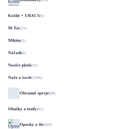
Košile + UBACS
(6)
M-Tac
(31)
Mikiny
(1)
Nářadí
(8)
Nosiče plátů
(31)
Nože a šavle
(1046)
Obranné spreje
(88)
Obušky a tonfy
(81)
Opasky a šle
(600)