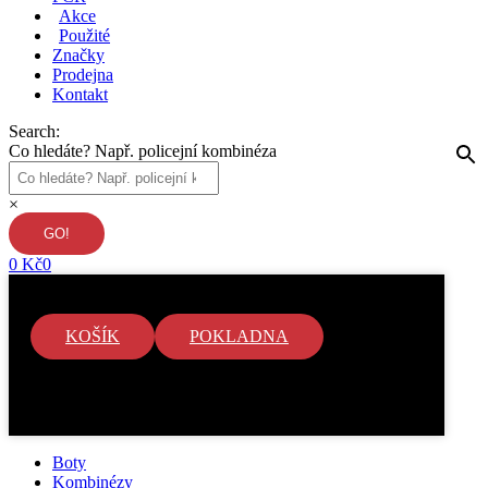
Akce
Použité
Značky
Prodejna
Kontakt
Search:
Co hledáte? Např. policejní kombinéza
×
0
Kč
0
KOŠÍK
POKLADNA
V košíku nejsou žádné položky.
Boty
Kombinézy