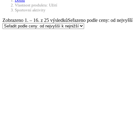
Domů
Vlastnost produktu: Užití
Sportovní aktivity
Zobrazeno 1. – 16. z 25 výsledků
Seřazeno podle ceny: od nejvyšší
Doprava ZDARMA
Výběr možností
Tento produkt má více
variant. Možnosti lze vybrat na stránce
produktu
Softshellová bunda
Scorpion ve vzoru AČR
VZOR 95 CZ MAX FUCHS
2 390
Kč
Do 21 dnů
Softshellová bunda „Scorpion“ od spol.