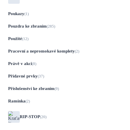
Poukazy
(1)
Pouzdra ke zbraním
(285)
Použité
(12)
Pracovní a nepromokavé komplety
(2)
Právě v akci
(8)
Přídavné prvky
(37)
Příslušenství ke zbraním
(9)
Ramínka
(2)
RIP-STOP
(20)