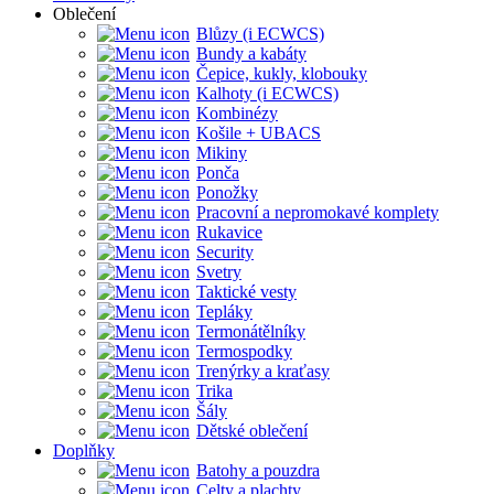
Oblečení
Blůzy (i ECWCS)
Bundy a kabáty
Čepice, kukly, klobouky
Kalhoty (i ECWCS)
Kombinézy
Košile + UBACS
Mikiny
Ponča
Ponožky
Pracovní a nepromokavé komplety
Rukavice
Security
Svetry
Taktické vesty
Tepláky
Termonátělníky
Termospodky
Trenýrky a kraťasy
Trika
Šály
Dětské oblečení
Doplňky
Batohy a pouzdra
Celty a plachty