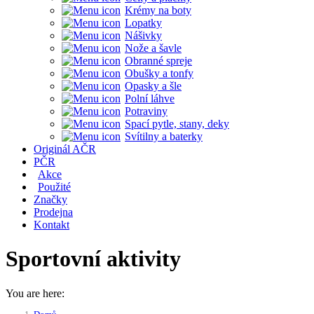
Krémy na boty
Lopatky
Nášivky
Nože a šavle
Obranné spreje
Obušky a tonfy
Opasky a šle
Polní láhve
Potraviny
Spací pytle, stany, deky
Svítilny a baterky
Originál AČR
PČR
Akce
Použité
Značky
Prodejna
Kontakt
Sportovní aktivity
You are here: