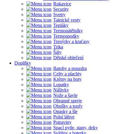
Rukavice
Security
Svetry
Taktické vesty
Tepláky
Termonátělníky
Termospodky
Trenýrky a kraťasy
Trika
Šály
Dětské oblečení
Doplňky
Batohy a pouzdra
Celty a plachty
Krémy na boty
Lopatky
Nášivky
Nože a šavle
Obranné spreje
Obušky a tonfy
Opasky a šle
Polní láhve
Potraviny
Spací pytle, stany, deky
Svítilny a baterky