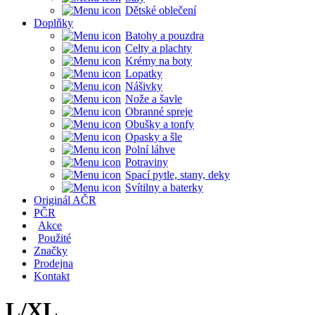
Dětské oblečení
Doplňky
Batohy a pouzdra
Celty a plachty
Krémy na boty
Lopatky
Nášivky
Nože a šavle
Obranné spreje
Obušky a tonfy
Opasky a šle
Polní láhve
Potraviny
Spací pytle, stany, deky
Svítilny a baterky
Originál AČR
PČR
Akce
Použité
Značky
Prodejna
Kontakt
L/XL