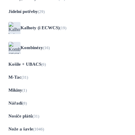
Jídelní potřeby
(29)
Kalhoty (i ECWCS)
(19)
Kombinézy
(16)
Košile + UBACS
(6)
M-Tac
(31)
Mikiny
(1)
Nářadí
(8)
Nosiče plátů
(31)
Nože a šavle
(1046)