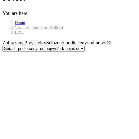
You are here:
Domů
Vlastnost produktu: Velikost
L/XL
Zobrazeny 3 výsledky
Seřazeno podle ceny: od nejvyšší
-10%
Přidat do košíku
Opasek taktický M-Tac Berg
Buckle – černý, L/XL
486
Kč
Původní cena byla: 486 Kč.
437
Kč