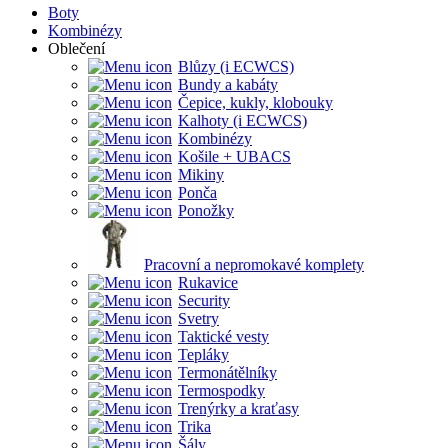
Boty
Kombinézy
Oblečení
Blůzy (i ECWCS)
Bundy a kabáty
Čepice, kukly, klobouky
Kalhoty (i ECWCS)
Kombinézy
Košile + UBACS
Mikiny
Ponča
Ponožky
Pracovní a nepromokavé komplety
Rukavice
Security
Svetry
Taktické vesty
Tepláky
Termonátělníky
Termospodky
Trenýrky a kraťasy
Trika
Šály