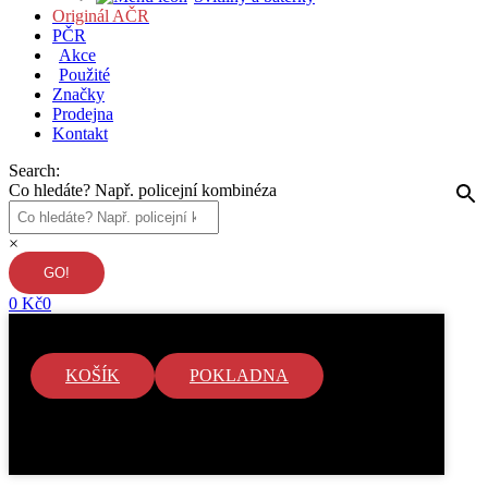
Originál AČR
PČR
Akce
Použité
Značky
Prodejna
Kontakt
Search:
Co hledáte? Např. policejní kombinéza
×
0
Kč
0
KOŠÍK
POKLADNA
V košíku nejsou žádné položky.