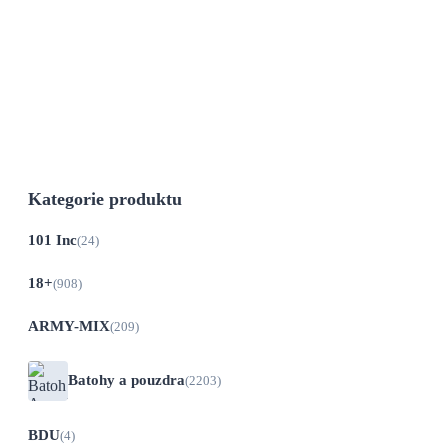
Do 21 dnů
Opasek z umělé kůže od německé značky
Urban Classics.
Kategorie produktu
101 Inc
(24)
18+
(908)
ARMY-MIX
(209)
Batohy a pouzdra
(2203)
BDU
(4)