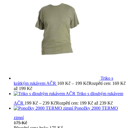
Triko s
krátkým rukávem AČR
169
Kč
–
199
Kč
Rozpětí cen: 169 Kč
až 199 Kč
Triko s dlouhým rukávem
AČR
199
Kč
–
239
Kč
Rozpětí cen: 199 Kč až 239 Kč
Ponožky 2000 TERMO
zimní
175
Kč
Původní cena byla: 175 Kč.