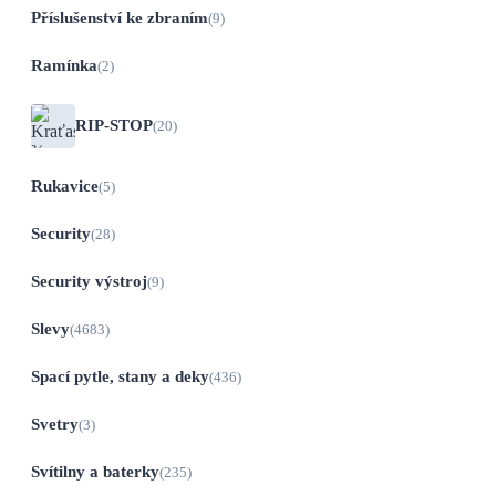
Příslušenství ke zbraním
(9)
Ramínka
(2)
RIP-STOP
(20)
Rukavice
(5)
Security
(28)
Security výstroj
(9)
Slevy
(4683)
Spací pytle, stany a deky
(436)
Svetry
(3)
Svítilny a baterky
(235)