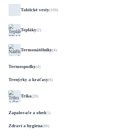
Taktické vesty
(109)
Tepláky
(2)
Termonátělníky
(4)
Termospodky
(4)
Trenýrky a kraťasy
(6)
Trika
(20)
Zapalovače a oheň
(1)
Zdraví a hygiena
(66)