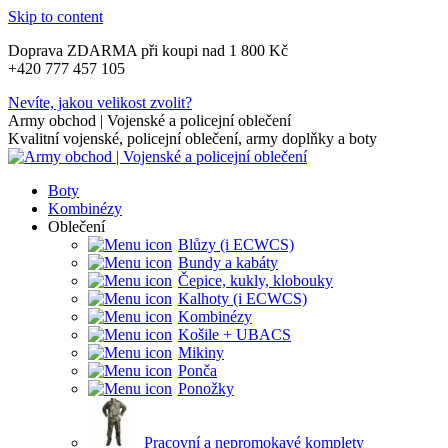
Skip to content
Doprava ZDARMA při koupi nad 1 800 Kč
+420 777 457 105
Nevíte, jakou velikost zvolit?
Army obchod | Vojenské a policejní oblečení
Kvalitní vojenské, policejní oblečení, army doplňky a boty
Boty
Kombinézy
Oblečení
Blůzy (i ECWCS)
Bundy a kabáty
Čepice, kukly, klobouky
Kalhoty (i ECWCS)
Kombinézy
Košile + UBACS
Mikiny
Ponča
Ponožky
Pracovní a nepromokavé komplety