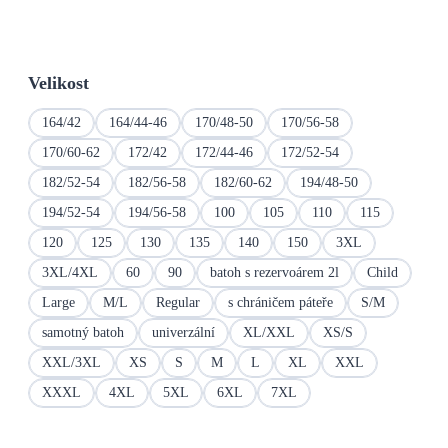
Velikost
164/42
164/44-46
170/48-50
170/56-58
170/60-62
172/42
172/44-46
172/52-54
182/52-54
182/56-58
182/60-62
194/48-50
194/52-54
194/56-58
100
105
110
115
120
125
130
135
140
150
3XL
3XL/4XL
60
90
batoh s rezervoárem 2l
Child
Large
M/L
Regular
s chráničem páteře
S/M
samotný batoh
univerzální
XL/XXL
XS/S
XXL/3XL
XS
S
M
L
XL
XXL
XXXL
4XL
5XL
6XL
7XL