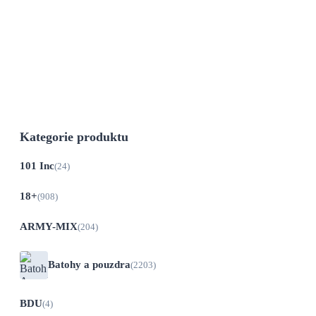
Skladem
Kalhoty zelené BDU MFH v maskovacím
provedení ve vzoru 95...
Kategorie produktu
101 Inc
(24)
18+
(908)
ARMY-MIX
(204)
Batohy a pouzdra
(2203)
BDU
(4)