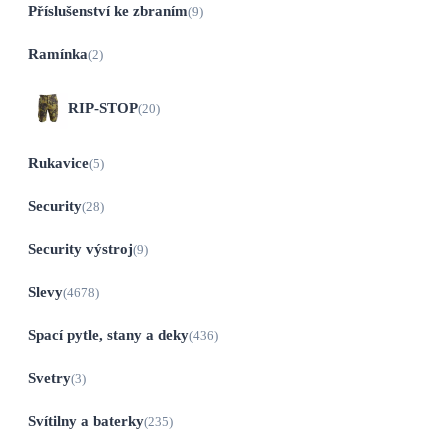
Příslušenství ke zbraním
(9)
Ramínka
(2)
RIP-STOP
(20)
Rukavice
(5)
Security
(28)
Security výstroj
(9)
Slevy
(4678)
Spací pytle, stany a deky
(436)
Svetry
(3)
Svítilny a baterky
(235)