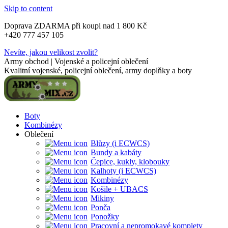
Skip to content
Doprava ZDARMA při koupi nad 1 800 Kč
+420 777 457 105
Nevíte, jakou velikost zvolit?
Army obchod | Vojenské a policejní oblečení
Kvalitní vojenské, policejní oblečení, army doplňky a boty
Boty
Kombinézy
Oblečení
Blůzy (i ECWCS)
Bundy a kabáty
Čepice, kukly, klobouky
Kalhoty (i ECWCS)
Kombinézy
Košile + UBACS
Mikiny
Ponča
Ponožky
Pracovní a nepromokavé komplety