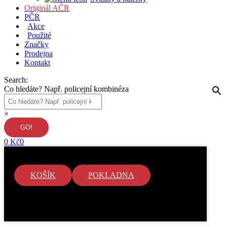
Originál AČR
PČR
Akce
Použité
Značky
Prodejna
Kontakt
Search:
Co hledáte? Např. policejní kombinéza
×
0
Kč
0
KOŠÍK
POKLADNA
V košíku nejsou žádné položky.