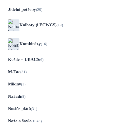
Jídelní potřeby
(29)
Kalhoty (i ECWCS)
(19)
Kombinézy
(16)
Košile + UBACS
(6)
M-Tac
(31)
Mikiny
(1)
Nářadí
(8)
Nosiče plátů
(31)
Nože a šavle
(1046)