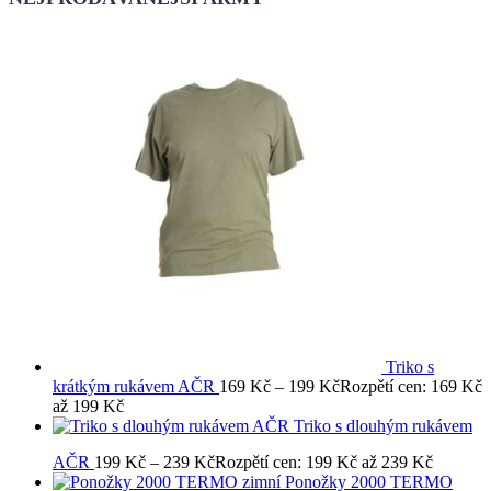
Triko s
krátkým rukávem AČR
169
Kč
–
199
Kč
Rozpětí cen: 169 Kč
až 199 Kč
Triko s dlouhým rukávem
AČR
199
Kč
–
239
Kč
Rozpětí cen: 199 Kč až 239 Kč
Ponožky 2000 TERMO