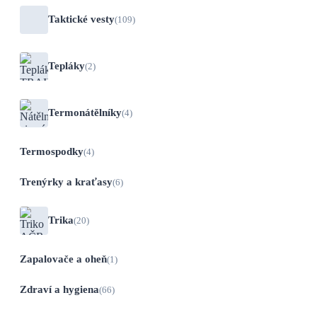
Taktické vesty
(109)
Tepláky
(2)
Termonátělníky
(4)
Termospodky
(4)
Trenýrky a kraťasy
(6)
Trika
(20)
Zapalovače a oheň
(1)
Zdraví a hygiena
(66)