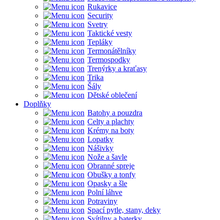
Rukavice
Security
Svetry
Taktické vesty
Tepláky
Termonátělníky
Termospodky
Trenýrky a kraťasy
Trika
Šály
Dětské oblečení
Doplňky
Batohy a pouzdra
Celty a plachty
Krémy na boty
Lopatky
Nášivky
Nože a šavle
Obranné spreje
Obušky a tonfy
Opasky a šle
Polní láhve
Potraviny
Spací pytle, stany, deky
Svítilny a baterky