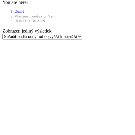
You are here:
Domů
Vlastnost produktu: Vzor
HUNTER-BRAUN
Zobrazen jediný výsledek
Výběr možností
Tento produkt má více
variant. Možnosti lze vybrat na stránce
produktu
Kalhoty BDU v maskovacím
provedení VZOR 95 RIP-
STOP MAX FUCHS
990
Kč
–
1 020
Kč
Rozpětí cen: 990 Kč
až 1 020 Kč