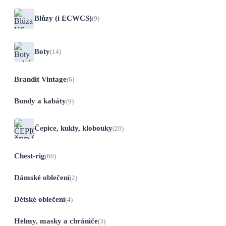
Blůzy (i ECWCS)
(9)
Boty
(14)
Brandit Vintage
(6)
Bundy a kabáty
(9)
Čepice, kukly, klobouky
(20)
Chest-rig
(60)
Dámské oblečení
(2)
Dětské oblečení
(4)
Helmy, masky a chrániče
(3)