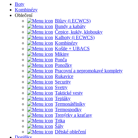
Boty
Kombinézy
Oblečení
Blůzy (i ECWCS)
Bundy a kabáty
Čepice, kukly, klobouky
Kalhoty (i ECWCS)
Kombinézy
Košile + UBACS
Mikiny
Ponča
Ponožky
Pracovní a nepromokavé komplety
Rukavice
Security
Svetry
Taktické vesty
Tepláky
Termonátělníky
Termospodky
Trenýrky a kraťasy
Trika
Šály
Dětské oblečení
Doplňky