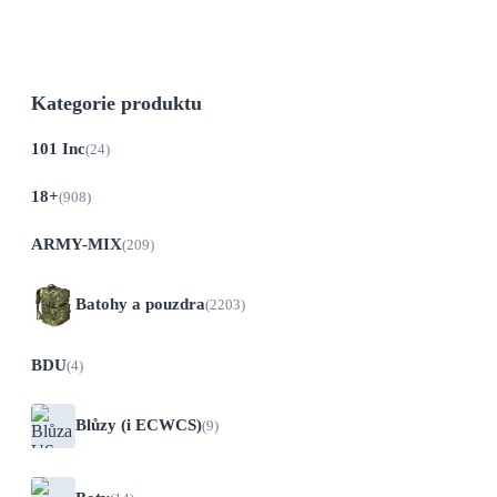
Kategorie produktu
101 Inc
(24)
18+
(908)
ARMY-MIX
(209)
Batohy a pouzdra
(2203)
BDU
(4)
Blůzy (i ECWCS)
(9)