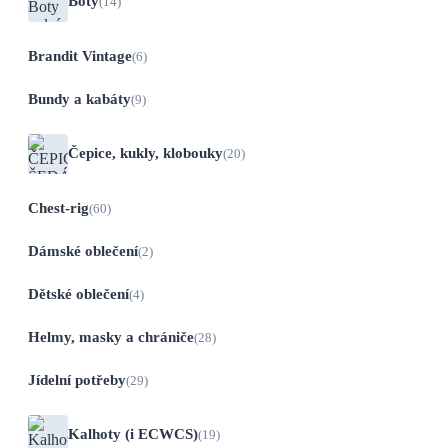
Boty
(14)
Brandit Vintage
(6)
Bundy a kabáty
(9)
Čepice, kukly, klobouky
(20)
Chest-rig
(60)
Dámské oblečení
(2)
Dětské oblečení
(4)
Helmy, masky a chrániče
(28)
Jídelní potřeby
(29)
Kalhoty (i ECWCS)
(19)