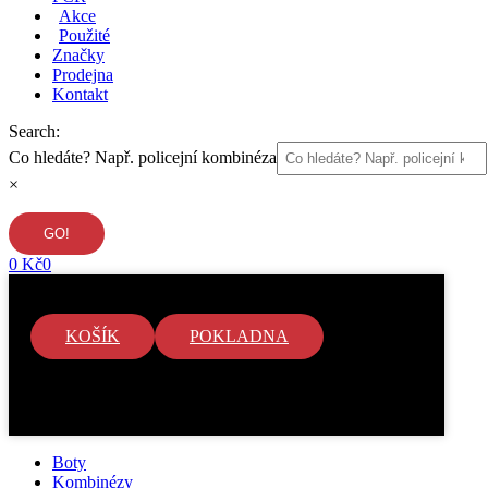
Akce
Použité
Značky
Prodejna
Kontakt
Search:
Co hledáte? Např. policejní kombinéza
×
0
Kč
0
KOŠÍK
POKLADNA
V košíku nejsou žádné položky.
Boty
Kombinézy