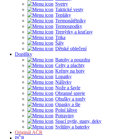
Svetry
Taktické vesty
Tepláky
Termonátělníky
Termospodky
Trenýrky a kraťasy
Trika
Šály
Dětské oblečení
Doplňky
Batohy a pouzdra
Celty a plachty
Krémy na boty
Lopatky
Nášivky
Nože a šavle
Obranné spreje
Obušky a tonfy
Opasky a šle
Polní láhve
Potraviny
Spací pytle, stany, deky
Svítilny a baterky
Originál AČR
PČR