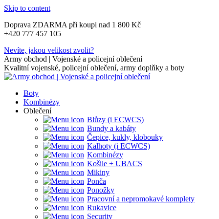
Skip to content
Doprava ZDARMA při koupi nad 1 800 Kč
+420 777 457 105
Nevíte, jakou velikost zvolit?
Army obchod | Vojenské a policejní oblečení
Kvalitní vojenské, policejní oblečení, army doplňky a boty
Boty
Kombinézy
Oblečení
Blůzy (i ECWCS)
Bundy a kabáty
Čepice, kukly, klobouky
Kalhoty (i ECWCS)
Kombinézy
Košile + UBACS
Mikiny
Ponča
Ponožky
Pracovní a nepromokavé komplety
Rukavice
Security