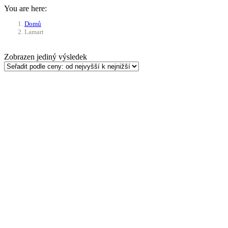
You are here:
Domů
Lamart
Zobrazen jediný výsledek
Přidat do košíku
Mechanický brousek na nože Lamart – 
176
Kč
Do 21 dnů
Jednoduché nabroušení Vašich nožů během několika v