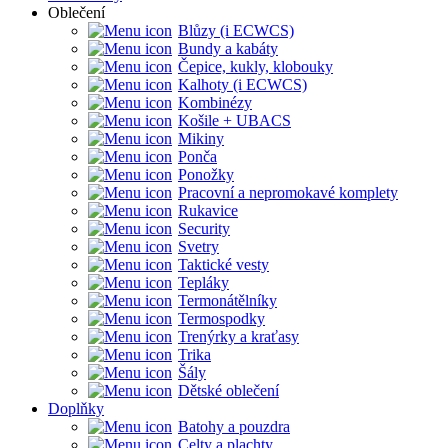
Oblečení
Blůzy (i ECWCS)
Bundy a kabáty
Čepice, kukly, klobouky
Kalhoty (i ECWCS)
Kombinézy
Košile + UBACS
Mikiny
Ponča
Ponožky
Pracovní a nepromokavé komplety
Rukavice
Security
Svetry
Taktické vesty
Tepláky
Termonátělníky
Termospodky
Trenýrky a kraťasy
Trika
Šály
Dětské oblečení
Doplňky
Batohy a pouzdra
Celty a plachty