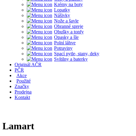
Krémy na boty
Lopatky
Nášivky
Nože a šavle
Obranné spreje
Obušky a tonfy
Opasky a šle
Polní láhve
Potraviny
Spací pytle, stany, deky
Svítilny a baterky
Originál AČR
PČR
Akce
Použité
Značky
Prodejna
Kontakt
Lamart