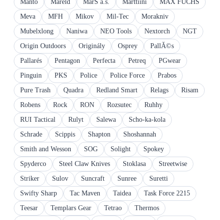
Manto
Mareld
MarS a.s.
Marttiini
MAX FUCHS
Meva
MFH
Mikov
Mil-Tec
Morakniv
Mubelxlong
Naniwa
NEO Tools
Nextorch
NGT
Origin Outdoors
Originály
Osprey
PallĂ©s
Pallarés
Pentagon
Perfecta
Petreq
PGwear
Pinguin
PKS
Police
Police Force
Prabos
Pure Trash
Quadra
Redland Smart
Relags
Risam
Robens
Rock
RON
Rozsutec
Ruhhy
RUI Tactical
Rulyt
Salewa
Scho-ka-kola
Schrade
Scippis
Shapton
Shoshannah
Smith and Wesson
SOG
Solight
Spokey
Spyderco
Steel Claw Knives
Stoklasa
Streetwise
Striker
Sulov
Suncraft
Sunree
Suretti
Swifty Sharp
Tac Maven
Taidea
Task Force 2215
Teesar
Templars Gear
Tetrao
Thermos