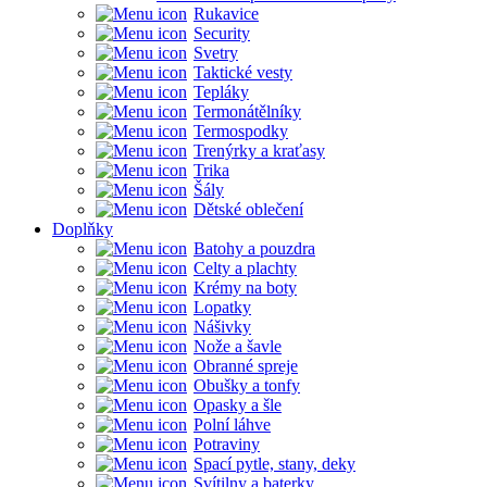
Rukavice
Security
Svetry
Taktické vesty
Tepláky
Termonátělníky
Termospodky
Trenýrky a kraťasy
Trika
Šály
Dětské oblečení
Doplňky
Batohy a pouzdra
Celty a plachty
Krémy na boty
Lopatky
Nášivky
Nože a šavle
Obranné spreje
Obušky a tonfy
Opasky a šle
Polní láhve
Potraviny
Spací pytle, stany, deky
Svítilny a baterky