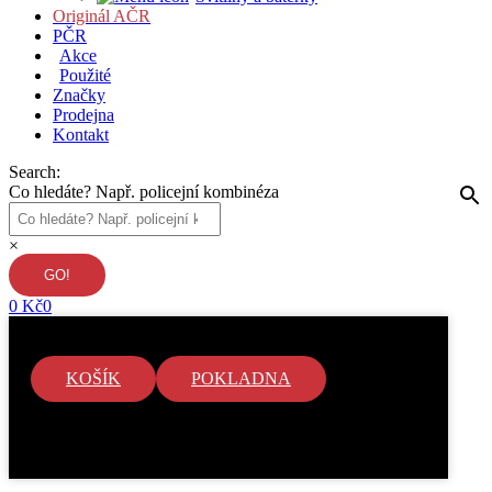
Originál AČR
PČR
Akce
Použité
Značky
Prodejna
Kontakt
Search:
Co hledáte? Např. policejní kombinéza
×
0
Kč
0
KOŠÍK
POKLADNA
V košíku nejsou žádné položky.