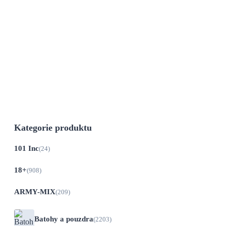
Původní cena byla: 624 Kč.
565
Kč
Aktuální cena je: 565 Kč.
Do 21 dnů
Profesionální pepřový sprej Police RSG,
který využívá například Vězeňská služba...
Kategorie produktu
101 Inc
(24)
18+
(908)
ARMY-MIX
(209)
Batohy a pouzdra
(2203)