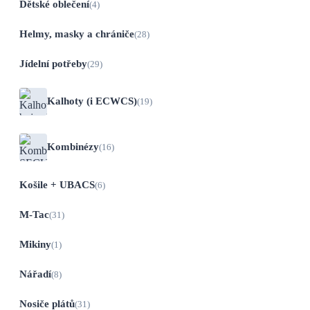
Dětské oblečení
(4)
Helmy, masky a chrániče
(28)
Jídelní potřeby
(29)
Kalhoty (i ECWCS)
(19)
Kombinézy
(16)
Košile + UBACS
(6)
M-Tac
(31)
Mikiny
(1)
Nářadí
(8)
Nosiče plátů
(31)