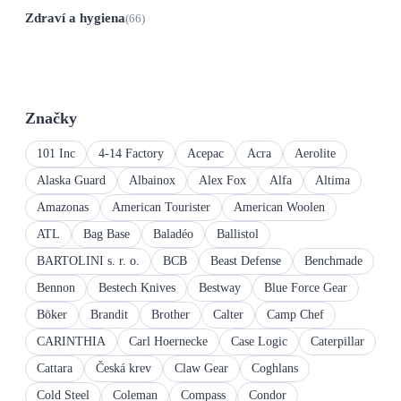
Zdraví a hygiena
(66)
Značky
101 Inc
4-14 Factory
Acepac
Acra
Aerolite
Alaska Guard
Albainox
Alex Fox
Alfa
Altima
Amazonas
American Tourister
American Woolen
ATL
Bag Base
Baladéo
Ballistol
BARTOLINI s. r. o.
BCB
Beast Defense
Benchmade
Bennon
Bestech Knives
Bestway
Blue Force Gear
Böker
Brandit
Brother
Calter
Camp Chef
CARINTHIA
Carl Hoernecke
Case Logic
Caterpillar
Cattara
Česká krev
Claw Gear
Coghlans
Cold Steel
Coleman
Compass
Condor