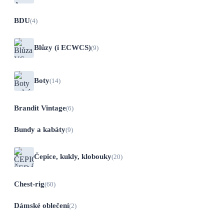
BDU
(4)
Blůzy (i ECWCS)
(9)
Boty
(14)
Brandit Vintage
(6)
Bundy a kabáty
(9)
Čepice, kukly, klobouky
(20)
Chest-rig
(60)
Dámské oblečení
(2)