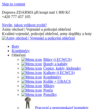
Skip to content
Doprava ZDARMA při koupi nad 1 800 Kč
+420 777 457 105
Nevíte, jakou velikost zvolit?
Army obchod | Vojenské a policejní oblečení
Kvalitní vojenské, policejní oblečení, army doplňky a boty
Boty
Kombinézy
Oblečení
Blůzy (i ECWCS)
Bundy a kabáty
Čepice, kukly, klobouky
Kalhoty (i ECWCS)
Kombinézy
Košile + UBACS
Mikiny
Ponča
Ponožky
Pracovní a nepromokavé komplety