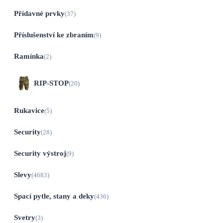
Přídavné prvky
(37)
Příslušenství ke zbraním
(9)
Ramínka
(2)
RIP-STOP
(20)
Rukavice
(5)
Security
(28)
Security výstroj
(9)
Slevy
(4683)
Spací pytle, stany a deky
(436)
Svetry
(3)