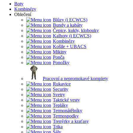
Boty
Kombinézy
Oblečení
Blůzy (i ECWCS)
Bundy a kabáty
Čepice, kukly, klobouky
Kalhoty (i ECWCS)
Kombinézy
Košile + UBACS
Mikiny
Ponča
Ponožky
Pracovní a nepromokavé komplety
Rukavice
Security
Svetry
Taktické vesty
Tepláky
Termonátělníky
Termospodky
Trenýrky a kraťasy
Trika
Šály