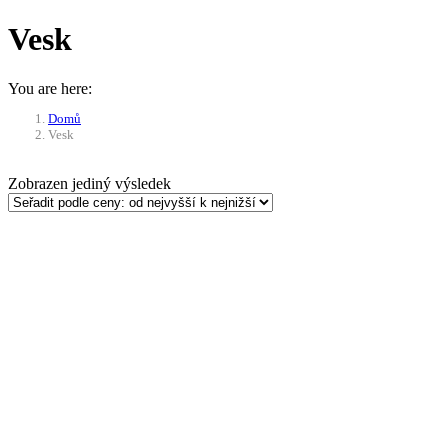
Vesk
You are here:
Domů
Vesk
Zobrazen jediný výsledek
-9%
Přidat do košíku
Obranný pepřový sprej Vesk
KKS RSG-Police 50 ml Gel
624
Kč