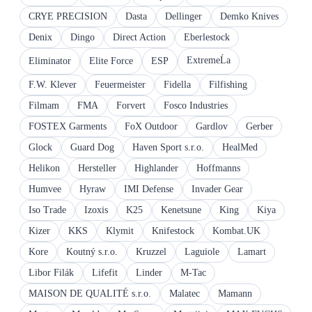
CRYE PRECISION
Dasta
Dellinger
Demko Knives
Denix
Dingo
Direct Action
Eberlestock
ExtremeĹa
Eliminator
Elite Force
ESP
F.W. Klever
Feuermeister
Fidella
Filfishing
Filmam
FMA
Forvert
Fosco Industries
FOSTEX Garments
FoX Outdoor
Gardlov
Gerber
Glock
Guard Dog
Haven Sport s.r.o.
HealMed
Helikon
Hersteller
Highlander
Hoffmanns
Humvee
Hyraw
IMI Defense
Invader Gear
Iso Trade
Izoxis
K25
Kenetsune
King
Kiya
Kizer
KKS
Klymit
Knifestock
Kombat.UK
Kore
Koutný s.r.o.
Kruzzel
Laguiole
Lamart
Libor Filák
Lifefit
Linder
M-Tac
MAISON DE QUALITÉ s.r.o.
Malatec
Mamann