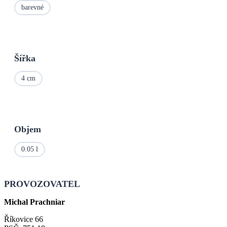
barevné
Šířka
4 cm
Objem
0.05 l
PROVOZOVATEL
Michal Prachniar
Říkovice 66