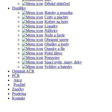
Dětské oblečení
Doplňky
Batohy a pouzdra
Celty a plachty
Krémy na boty
Lopatky
Nášivky
Nože a šavle
Obranné spreje
Obušky a tonfy
Opasky a šle
Polní láhve
Potraviny
Spací pytle, stany, deky
Svítilny a baterky
Originál AČR
PČR
Akce
Použité
Značky
Prodejna
Kontakt