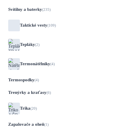
Svítilny a baterky
(235)
Taktické vesty
(109)
Tepláky
(2)
Termonátělníky
(4)
Termospodky
(4)
Trenýrky a kraťasy
(6)
Trika
(20)
Zapalovače a oheň
(1)