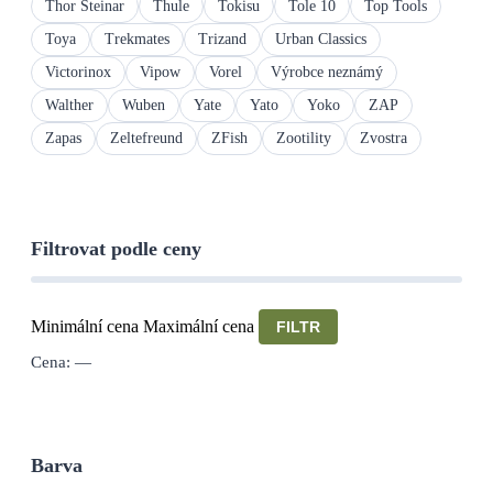
Thor Steinar
Thule
Tokisu
Tole 10
Top Tools
Toya
Trekmates
Trizand
Urban Classics
Victorinox
Vipow
Vorel
Výrobce neznámý
Walther
Wuben
Yate
Yato
Yoko
ZAP
Zapas
Zeltefreund
ZFish
Zootility
Zvostra
Filtrovat podle ceny
Minimální cena
Maximální cena
FILTR
Cena:
—
Barva