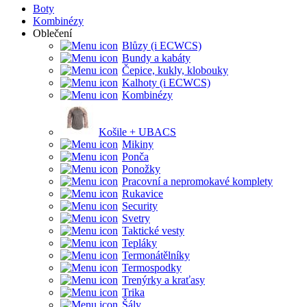
Boty
Kombinézy
Oblečení
Blůzy (i ECWCS)
Bundy a kabáty
Čepice, kukly, klobouky
Kalhoty (i ECWCS)
Kombinézy
Košile + UBACS
Mikiny
Ponča
Ponožky
Pracovní a nepromokavé komplety
Rukavice
Security
Svetry
Taktické vesty
Tepláky
Termonátělníky
Termospodky
Trenýrky a kraťasy
Trika
Šály