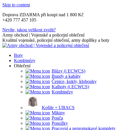
Skip to content
Doprava ZDARMA při koupi nad 1 800 Kč
+420 777 457 105
Nevíte, jakou velikost zvolit?
Army obchod | Vojenské a policejní oblečení
Kvalitní vojenské, policejní oblečení, army doplňky a boty
Boty
Kombinézy
Oblečení
Blůzy (i ECWCS)
Bundy a kabáty
Čepice, kukly, klobouky
Kalhoty (i ECWCS)
Kombinézy
Košile + UBACS
Mikiny
Ponča
Ponožky
Pracovní a nepromokavé komplety