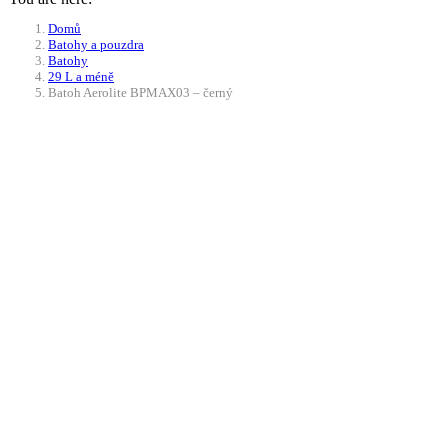
Domů
Batohy a pouzdra
Batohy
29 L a méně
Batoh Aerolite BPMAX03 – černý
Doprava ZDARMA