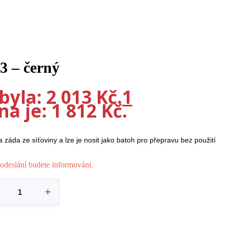
3 – černý
yla: 2 013 Kč.
1
a je: 1 812 Kč.
áda ze síťoviny a lze je nosit jako batoh pro přepravu bez použití
odeslání budete informováni.