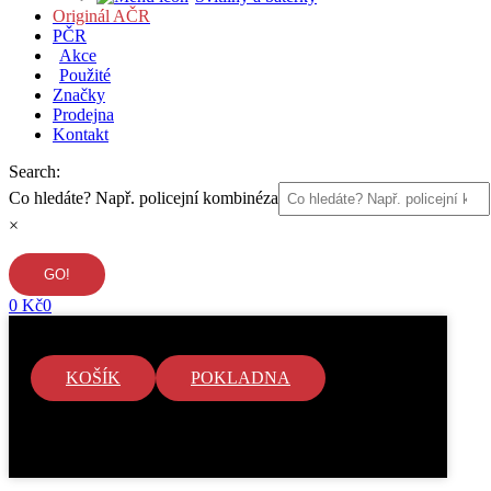
Originál AČR
PČR
Akce
Použité
Značky
Prodejna
Kontakt
Search:
Co hledáte? Např. policejní kombinéza
×
0
Kč
0
KOŠÍK
POKLADNA
V košíku nejsou žádné položky.