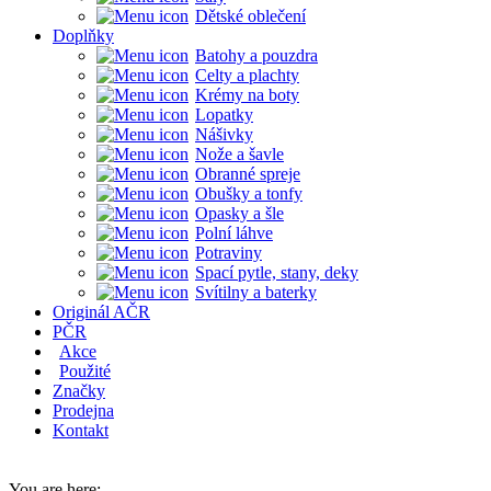
Dětské oblečení
Doplňky
Batohy a pouzdra
Celty a plachty
Krémy na boty
Lopatky
Nášivky
Nože a šavle
Obranné spreje
Obušky a tonfy
Opasky a šle
Polní láhve
Potraviny
Spací pytle, stany, deky
Svítilny a baterky
Originál AČR
PČR
Akce
Použité
Značky
Prodejna
Kontakt
You are here: