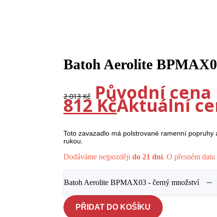
-10%
Batoh Aerolite BPMAX0
Původní cena b
2 013
Kč
812
Kč
Aktuální cen
Toto zavazadlo má polstrované ramenní popruhy a z
rukou.
Dodáváme nejpozději
do 21 dní
. O přesném datu 
Batoh Aerolite BPMAX03 - černý množství
PŘIDAT DO KOŠÍKU