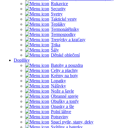
Rukavice
Security
Svetry
Taktické vesty
Tepláky
Termonátělníky
Termospodky
Trenýrky a kraťasy
Trika
Šály
Dětské oblečení
Doplňky
Batohy a pouzdra
Celty a plachty
Krémy na boty
Lopatky
Nášivky
Nože a šavle
Obranné spreje
Obušky a tonfy
Opasky a šle
Polní láhve
Potraviny
Spací pytle, stany, deky
Svítilny a baterky