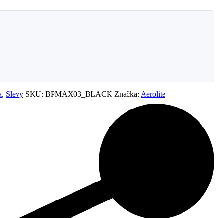
a
,
Slevy
SKU:
BPMAX03_BLACK
Značka:
Aerolite