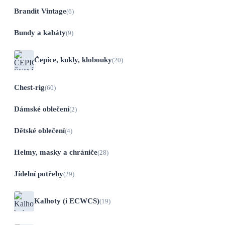
Brandit Vintage
(6)
Bundy a kabáty
(9)
Čepice, kukly, klobouky
(20)
Chest-rig
(60)
Dámské oblečení
(2)
Dětské oblečení
(4)
Helmy, masky a chrániče
(28)
Jídelní potřeby
(29)
Kalhoty (i ECWCS)
(19)