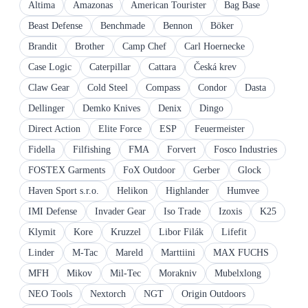
Altima
Amazonas
American Tourister
Bag Base
Beast Defense
Benchmade
Bennon
Böker
Brandit
Brother
Camp Chef
Carl Hoernecke
Case Logic
Caterpillar
Cattara
Česká krev
Claw Gear
Cold Steel
Compass
Condor
Dasta
Dellinger
Demko Knives
Denix
Dingo
Direct Action
Elite Force
ESP
Feuermeister
Fidella
Filfishing
FMA
Forvert
Fosco Industries
FOSTEX Garments
FoX Outdoor
Gerber
Glock
Haven Sport s.r.o.
Helikon
Highlander
Humvee
IMI Defense
Invader Gear
Iso Trade
Izoxis
K25
Klymit
Kore
Kruzzel
Libor Filák
Lifefit
Linder
M-Tac
Mareld
Marttiini
MAX FUCHS
MFH
Mikov
Mil-Tec
Morakniv
Mubelxlong
NEO Tools
Nextorch
NGT
Origin Outdoors