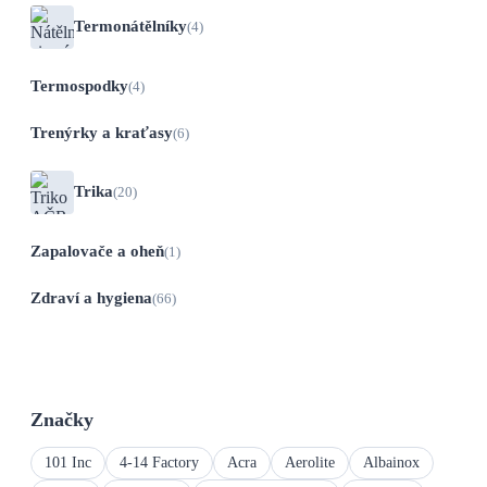
Termonátělníky
(4)
Termospodky
(4)
Trenýrky a kraťasy
(6)
Trika
(20)
Zapalovače a oheň
(1)
Zdraví a hygiena
(66)
Značky
101 Inc
4-14 Factory
Acra
Aerolite
Albainox