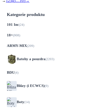
→
1
2
3
4
5
…
103
→
Kategorie produktu
101 Inc
(24)
18+
(908)
ARMY-MIX
(209)
Batohy a pouzdra
(2203)
BDU
(4)
Blůzy (i ECWCS)
(9)
Boty
(14)