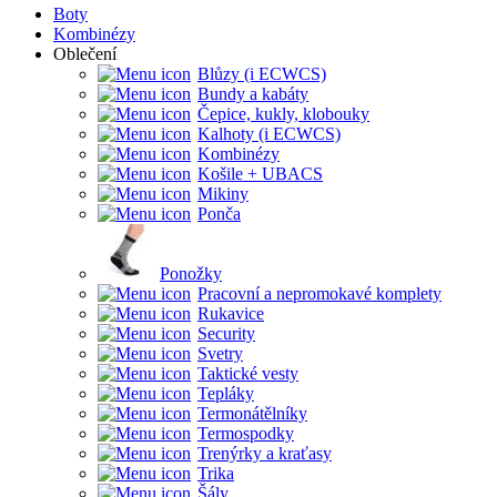
Boty
Kombinézy
Oblečení
Blůzy (i ECWCS)
Bundy a kabáty
Čepice, kukly, klobouky
Kalhoty (i ECWCS)
Kombinézy
Košile + UBACS
Mikiny
Ponča
Ponožky
Pracovní a nepromokavé komplety
Rukavice
Security
Svetry
Taktické vesty
Tepláky
Termonátělníky
Termospodky
Trenýrky a kraťasy
Trika
Šály