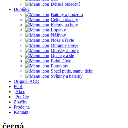
Dětské oblečení
Doplňky
Batohy a pouzdra
Celty a plachty
Krémy na boty
Lopatky
Nášivky
Nože a šavle
Obranné spreje
Obušky a tonfy
Opasky a šle
Polní láhve
Potraviny
Spací pytle, stany, deky
Svítilny a baterky
Originál AČR
PČR
Akce
Použité
Značky
Prodejna
Kontakt
černá