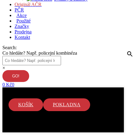
Originál AČR
PČR
Akce
Použité
Značky
Prodejna
Kontakt
Search:
Co hledáte? Např. policejní kombinéza
×
0
Kč
0
KOŠÍK
POKLADNA
V košíku nejsou žádné položky.