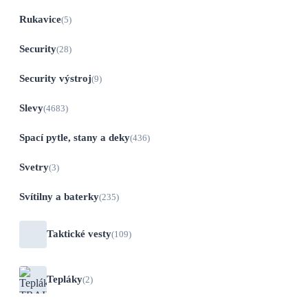
Rukavice
(5)
Security
(28)
Security výstroj
(9)
Slevy
(4683)
Spací pytle, stany a deky
(436)
Svetry
(3)
Svítilny a baterky
(235)
Taktické vesty
(109)
Tepláky
(2)