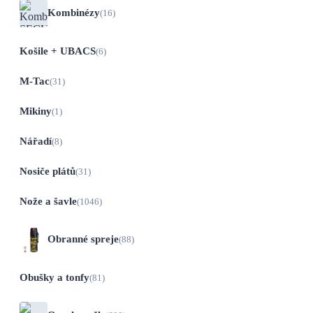
Kombinézy
(16)
Košile + UBACS
(6)
M-Tac
(31)
Mikiny
(1)
Nářadí
(8)
Nosiče plátů
(31)
Nože a šavle
(1046)
Obranné spreje
(88)
Obušky a tonfy
(81)