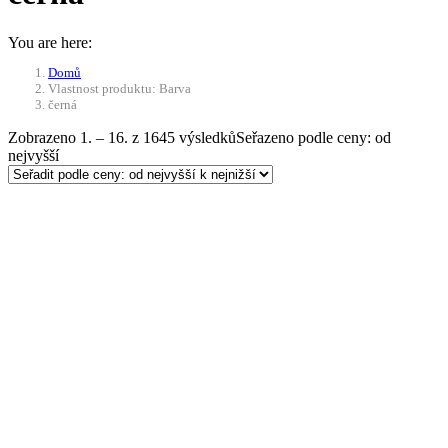
You are here:
Domů
Vlastnost produktu: Barva
černá
Zobrazeno 1. – 16. z 1645 výsledků
Seřazeno podle ceny: od
nejvyšší
Doprava ZDARMA
-10%
Přidat do košíku
Kamna do stanu Camp Chef
Alpine – černá
18 760
Kč
Původní cena byla: 18 760 Kč.
16 884
Kč