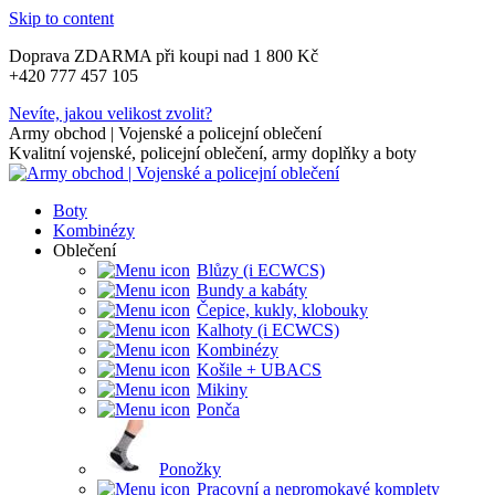
Skip to content
Doprava ZDARMA při koupi nad 1 800 Kč
+420 777 457 105
Nevíte, jakou velikost zvolit?
Army obchod | Vojenské a policejní oblečení
Kvalitní vojenské, policejní oblečení, army doplňky a boty
Boty
Kombinézy
Oblečení
Blůzy (i ECWCS)
Bundy a kabáty
Čepice, kukly, klobouky
Kalhoty (i ECWCS)
Kombinézy
Košile + UBACS
Mikiny
Ponča
Ponožky
Pracovní a nepromokavé komplety