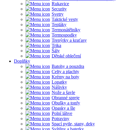
Rukavice
Security
Svetry
Taktické vesty
Tepláky
Termonátělníky
Termospodky
Trenýrky a kraťasy
Trika
Šály
Dětské oblečení
Doplňky
Batohy a pouzdra
Celty a plachty
Krémy na boty
Lopatky
Nášivky
Nože a šavle
Obranné spreje
Obušky a tonfy
Opasky a šle
Polní láhve
Potraviny
Spací pytle, stany, deky
Svítilny a baterky