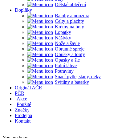
Dětské oblečení
Doplňky
Batohy a pouzdra
Celty a plachty
Krémy na boty
Lopatky
Nášivky
Nože a šavle
Obranné spreje
Obušky a tonfy
Opasky a šle
Polní láhve
Potraviny
Spací pytle, stany, deky
Svítilny a baterky
Originál AČR
PČR
Akce
Použité
Značky
Prodejna
Kontakt
You are here: