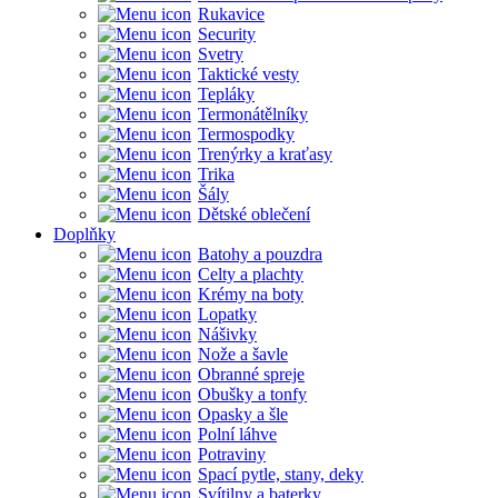
Rukavice
Security
Svetry
Taktické vesty
Tepláky
Termonátělníky
Termospodky
Trenýrky a kraťasy
Trika
Šály
Dětské oblečení
Doplňky
Batohy a pouzdra
Celty a plachty
Krémy na boty
Lopatky
Nášivky
Nože a šavle
Obranné spreje
Obušky a tonfy
Opasky a šle
Polní láhve
Potraviny
Spací pytle, stany, deky
Svítilny a baterky