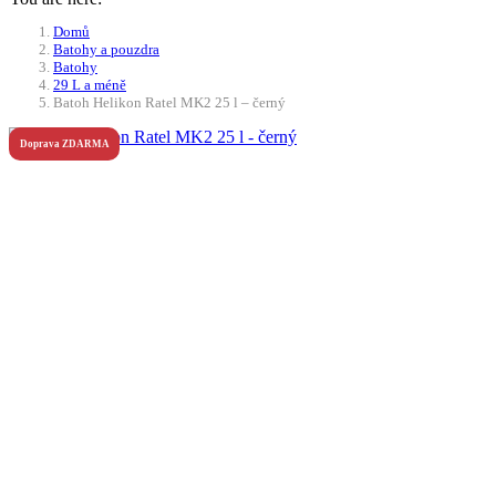
Domů
Batohy a pouzdra
Batohy
29 L a méně
Batoh Helikon Ratel MK2 25 l – černý
Doprava ZDARMA