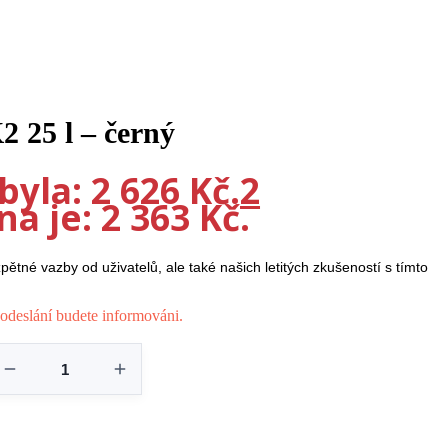
 25 l – černý
yla: 2 626 Kč.
2
a je: 2 363 Kč.
tné vazby od uživatelů, ale také našich letitých zkušeností s tímto
odeslání budete informováni.