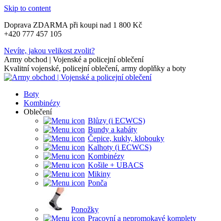
Skip to content
Doprava ZDARMA při koupi nad 1 800 Kč
+420 777 457 105
Nevíte, jakou velikost zvolit?
Army obchod | Vojenské a policejní oblečení
Kvalitní vojenské, policejní oblečení, army doplňky a boty
Boty
Kombinézy
Oblečení
Blůzy (i ECWCS)
Bundy a kabáty
Čepice, kukly, klobouky
Kalhoty (i ECWCS)
Kombinézy
Košile + UBACS
Mikiny
Ponča
Ponožky
Pracovní a nepromokavé komplety