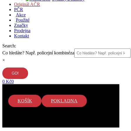
Originál AČR
PČR
Akce
Použité
Značky
Prodejna
Kontakt
Search:
Co hledáte? Např. policejní kombinéza
×
0
Kč
0
KOŠÍK
POKLADNA
V košíku nejsou žádné položky.