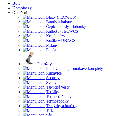
Boty
Kombinézy
Oblečení
Blůzy (i ECWCS)
Bundy a kabáty
Čepice, kukly, klobouky
Kalhoty (i ECWCS)
Kombinézy
Košile + UBACS
Mikiny
Ponča
Ponožky
Pracovní a nepromokavé komplety
Rukavice
Security
Svetry
Taktické vesty
Tepláky
Termonátělníky
Termospodky
Trenýrky a kraťasy
Trika
Šály