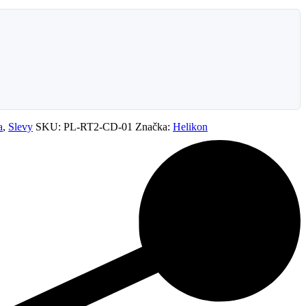
a
,
Slevy
SKU:
PL-RT2-CD-01
Značka:
Helikon