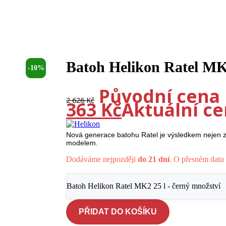
Batoh Helikon Ratel MK2
-10%
Původní cena b
2 626
Kč
363
Kč
Aktuální cen
Nová generace batohu Ratel je výsledkem nejen zpě
modelem.
Dodáváme nejpozději
do 21 dní
. O přesném datu 
Batoh Helikon Ratel MK2 25 l - černý množství
PŘIDAT DO KOŠÍKU