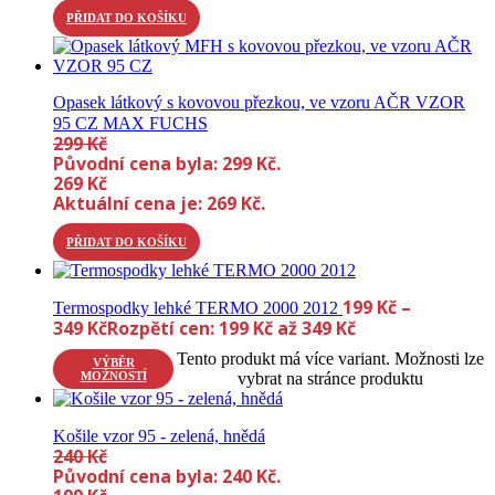
PŘIDAT DO KOŠÍKU
Opasek látkový s kovovou přezkou, ve vzoru AČR VZOR
95 CZ MAX FUCHS
299
Kč
Původní cena byla: 299 Kč.
269
Kč
Aktuální cena je: 269 Kč.
PŘIDAT DO KOŠÍKU
199
Kč
–
Termospodky lehké TERMO 2000 2012
349
Kč
Rozpětí cen: 199 Kč až 349 Kč
Tento produkt má více variant. Možnosti lze
VÝBĚR
MOŽNOSTÍ
vybrat na stránce produktu
Košile vzor 95 - zelená, hnědá
240
Kč
Původní cena byla: 240 Kč.