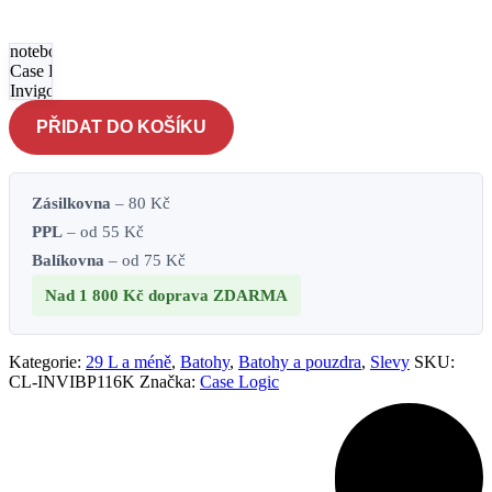
15,6
palcový
notebook
Case Logic
Invigo Eco
INVIBP116
PŘIDAT DO KOŠÍKU
- černý
množství
Zásilkovna
– 80 Kč
PPL
– od 55 Kč
Balíkovna
– od 75 Kč
Nad 1 800 Kč
doprava ZDARMA
Kategorie:
29 L a méně
,
Batohy
,
Batohy a pouzdra
,
Slevy
SKU:
CL-INVIBP116K
Značka:
Case Logic