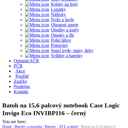
Krémy na boty
Lopatky
Nášivky
Nože a šavle
Obranné spreje
Obušky a tonfy
Opasky a šle
Polní láhve
Potraviny
Spací pytle, stany, deky
Svítilny a baterky
Originál AČR
PČR
Akce
Použité
Značky
Prodejna
Kontakt
Batoh na 15,6 palcový notebook Case Logic
Invigo Eco INVIBP116 – černý
You are here:
Domů
/
Batohy a pouzdra
/
Batohy
/
29 L a méně
/
Batoh na 15,6 palcový