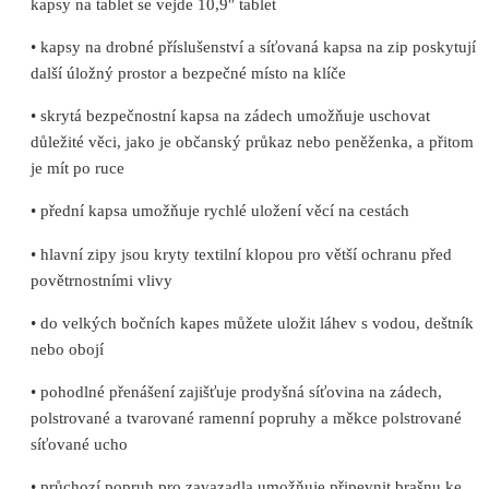
kapsy na tablet se vejde 10,9″ tablet
• kapsy na drobné příslušenství a síťovaná kapsa na zip poskytují
další úložný prostor a bezpečné místo na klíče
• skrytá bezpečnostní kapsa na zádech umožňuje uschovat
důležité věci, jako je občanský průkaz nebo peněženka, a přitom
je mít po ruce
• přední kapsa umožňuje rychlé uložení věcí na cestách
• hlavní zipy jsou kryty textilní klopou pro větší ochranu před
povětrnostními vlivy
• do velkých bočních kapes můžete uložit láhev s vodou, deštník
nebo obojí
• pohodlné přenášení zajišťuje prodyšná síťovina na zádech,
polstrované a tvarované ramenní popruhy a měkce polstrované
síťované ucho
• průchozí popruh pro zavazadla umožňuje připevnit brašnu ke