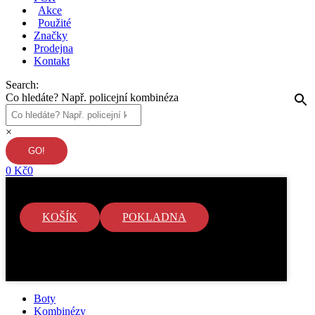
Akce
Použité
Značky
Prodejna
Kontakt
Search:
Co hledáte? Např. policejní kombinéza
×
0
Kč
0
KOŠÍK
POKLADNA
V košíku nejsou žádné položky.
Boty
Kombinézy