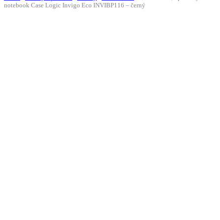
notebook Case Logic Invigo Eco INVIBP116 – černý
Doprava ZDARMA
-10%