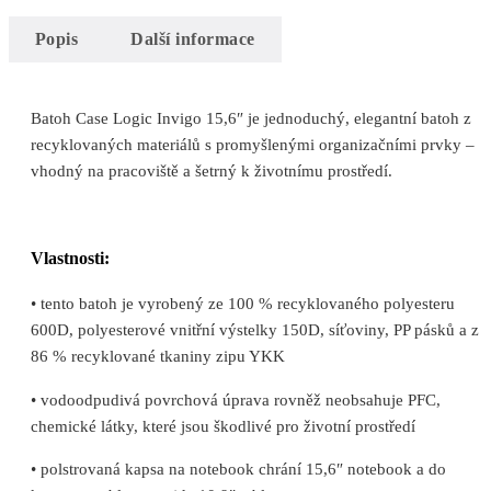
Popis
Další informace
Batoh Case Logic Invigo 15,6″ je jednoduchý, elegantní batoh z
recyklovaných materiálů s promyšlenými organizačními prvky –
vhodný na pracoviště a šetrný k životnímu prostředí.
Vlastnosti:
• tento batoh je vyrobený ze 100 % recyklovaného polyesteru
600D, polyesterové vnitřní výstelky 150D, síťoviny, PP pásků a z
86 % recyklované tkaniny zipu YKK
• vodoodpudivá povrchová úprava rovněž neobsahuje PFC,
chemické látky, které jsou škodlivé pro životní prostředí
• polstrovaná kapsa na notebook chrání 15,6″ notebook a do