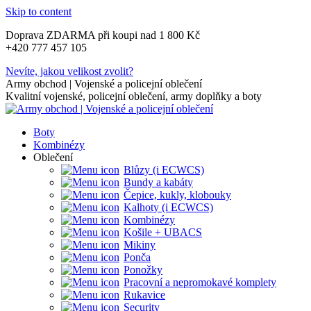
Skip to content
Doprava ZDARMA při koupi nad 1 800 Kč
+420 777 457 105
Nevíte, jakou velikost zvolit?
Army obchod | Vojenské a policejní oblečení
Kvalitní vojenské, policejní oblečení, army doplňky a boty
Boty
Kombinézy
Oblečení
Blůzy (i ECWCS)
Bundy a kabáty
Čepice, kukly, klobouky
Kalhoty (i ECWCS)
Kombinézy
Košile + UBACS
Mikiny
Ponča
Ponožky
Pracovní a nepromokavé komplety
Rukavice
Security