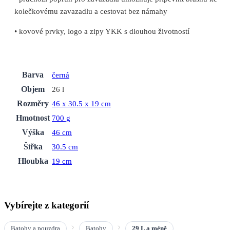
kolečkovému zavazadlu a cestovat bez námahy
• kovové prvky, logo a zipy YKK s dlouhou životností
Barva
černá
Objem
26 l
Rozměry
46 x 30.5 x 19 cm
Hmotnost
700 g
Výška
46 cm
Šířka
30.5 cm
Hloubka
19 cm
Vybírejte z kategorií
Batohy a pouzdra
Batohy
29 L a méně