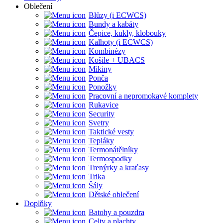
Oblečení
Blůzy (i ECWCS)
Bundy a kabáty
Čepice, kukly, klobouky
Kalhoty (i ECWCS)
Kombinézy
Košile + UBACS
Mikiny
Ponča
Ponožky
Pracovní a nepromokavé komplety
Rukavice
Security
Svetry
Taktické vesty
Tepláky
Termonátělníky
Termospodky
Trenýrky a kraťasy
Trika
Šály
Dětské oblečení
Doplňky
Batohy a pouzdra
Celty a plachty