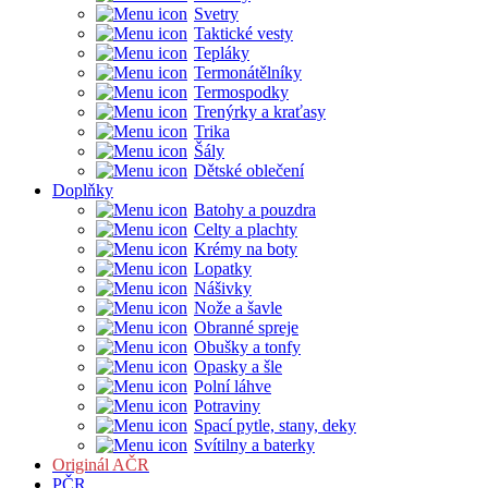
Svetry
Taktické vesty
Tepláky
Termonátělníky
Termospodky
Trenýrky a kraťasy
Trika
Šály
Dětské oblečení
Doplňky
Batohy a pouzdra
Celty a plachty
Krémy na boty
Lopatky
Nášivky
Nože a šavle
Obranné spreje
Obušky a tonfy
Opasky a šle
Polní láhve
Potraviny
Spací pytle, stany, deky
Svítilny a baterky
Originál AČR
PČR