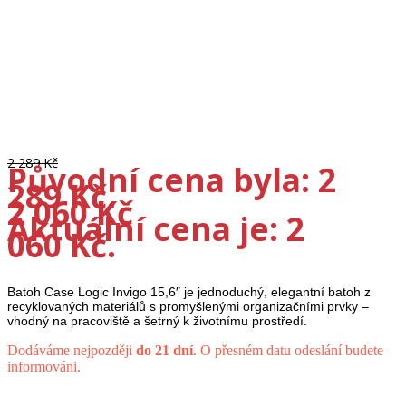
2 289
Kč
Původní cena byla: 2
289 Kč.
2 060
Kč
Aktuální cena je: 2
060 Kč.
Batoh Case Logic Invigo 15,6″ je jednoduchý, elegantní batoh z
recyklovaných materiálů s promyšlenými organizačními prvky –
vhodný na pracoviště a šetrný k životnímu prostředí.
Dodáváme nejpozději
do 21 dní
. O přesném datu odeslání budete
informováni.
Batoh na