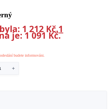
erný
yla: 1 212 Kč.
1
a je: 1 091 Kč.
odeslání budete informováni.