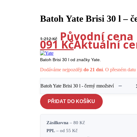
Batoh Yate Brisi 30 l – č
-10%
Původní cena b
1 212
Kč
091
Kč
Aktuální cen
Batoh Brisi 30 l od značky Yate.
Dodáváme nejpozději
do 21 dní
. O přesném datu 
Batoh Yate Brisi 30 l - černý množství
PŘIDAT DO KOŠÍKU
Zásilkovna
– 80 Kč
PPL
– od 55 Kč