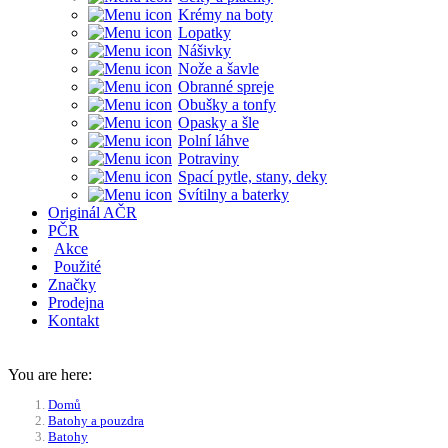
Krémy na boty
Lopatky
Nášivky
Nože a šavle
Obranné spreje
Obušky a tonfy
Opasky a šle
Polní láhve
Potraviny
Spací pytle, stany, deky
Svítilny a baterky
Originál AČR
PČR
Akce
Použité
Značky
Prodejna
Kontakt
You are here:
Domů
Batohy a pouzdra
Batohy