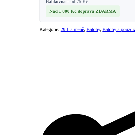
Balíkovna
– od 75 Kč
Nad 1 800 Kč
doprava ZDARMA
Kategorie:
29 L a méně
,
Batohy
,
Batohy a pouzdr