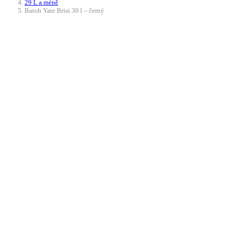
29 L a méně
Batoh Yate Brisi 30 l – černý