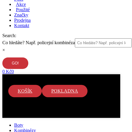
Akce
Použité
Značky
Prodejna
Kontakt
Search:
Co hledáte? Např. policejní kombinéza
×
0
Kč
0
KOŠÍK
POKLADNA
V košíku nejsou žádné položky.
Boty
Kombinézy