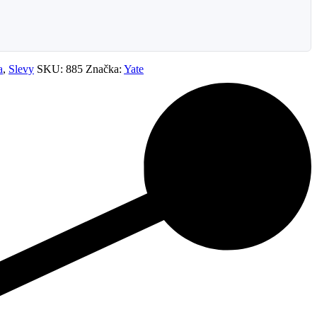
a
,
Slevy
SKU:
885
Značka:
Yate