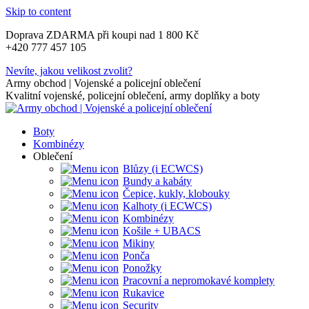
Skip to content
Doprava ZDARMA při koupi nad 1 800 Kč
+420 777 457 105
Nevíte, jakou velikost zvolit?
Army obchod | Vojenské a policejní oblečení
Kvalitní vojenské, policejní oblečení, army doplňky a boty
Boty
Kombinézy
Oblečení
Blůzy (i ECWCS)
Bundy a kabáty
Čepice, kukly, klobouky
Kalhoty (i ECWCS)
Kombinézy
Košile + UBACS
Mikiny
Ponča
Ponožky
Pracovní a nepromokavé komplety
Rukavice
Security