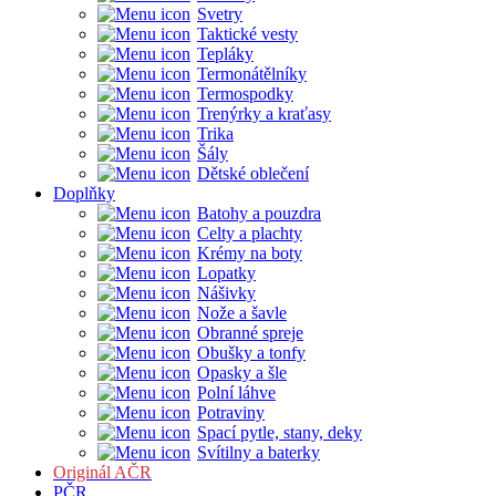
Svetry
Taktické vesty
Tepláky
Termonátělníky
Termospodky
Trenýrky a kraťasy
Trika
Šály
Dětské oblečení
Doplňky
Batohy a pouzdra
Celty a plachty
Krémy na boty
Lopatky
Nášivky
Nože a šavle
Obranné spreje
Obušky a tonfy
Opasky a šle
Polní láhve
Potraviny
Spací pytle, stany, deky
Svítilny a baterky
Originál AČR
PČR