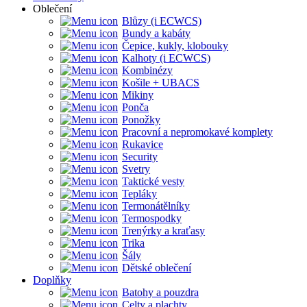
Oblečení
Blůzy (i ECWCS)
Bundy a kabáty
Čepice, kukly, klobouky
Kalhoty (i ECWCS)
Kombinézy
Košile + UBACS
Mikiny
Ponča
Ponožky
Pracovní a nepromokavé komplety
Rukavice
Security
Svetry
Taktické vesty
Tepláky
Termonátělníky
Termospodky
Trenýrky a kraťasy
Trika
Šály
Dětské oblečení
Doplňky
Batohy a pouzdra
Celty a plachty