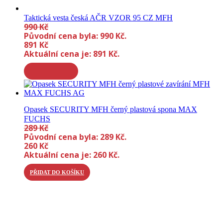
Taktická vesta česká AČR VZOR 95 CZ MFH
990
Kč
Původní cena byla: 990 Kč.
891
Kč
Aktuální cena je: 891 Kč.
Opasek SECURITY MFH černý plastová spona MAX
FUCHS
289
Kč
Původní cena byla: 289 Kč.
260
Kč
Aktuální cena je: 260 Kč.
PŘIDAT DO KOŠÍKU