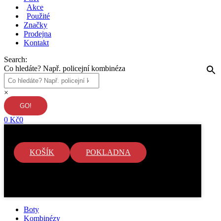
Akce
Použité
Značky
Prodejna
Kontakt
Search:
Co hledáte? Např. policejní kombinéza
×
0
Kč
0
KOŠÍK
POKLADNA
V košíku nejsou žádné položky.
Boty
Kombinézy