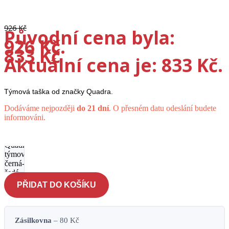
-10%
926
Kč
Původní cena byla:
926 Kč.
833
Kč
Aktuální cena je: 833 Kč.
Týmová taška od značky Quadra.
Dodáváme nejpozději
do 21 dní
. O přesném datu odeslání budete
informováni.
Taška
Quadra
týmová -
černá-
šedá
množství
PŘIDAT DO KOŠÍKU
Zásilkovna
– 80 Kč