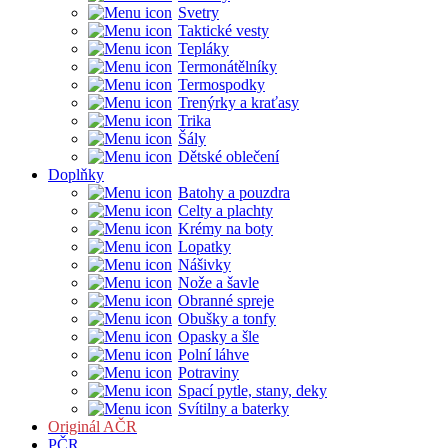
Svetry
Taktické vesty
Tepláky
Termonátělníky
Termospodky
Trenýrky a kraťasy
Trika
Šály
Dětské oblečení
Doplňky
Batohy a pouzdra
Celty a plachty
Krémy na boty
Lopatky
Nášivky
Nože a šavle
Obranné spreje
Obušky a tonfy
Opasky a šle
Polní láhve
Potraviny
Spací pytle, stany, deky
Svítilny a baterky
Originál AČR
PČR