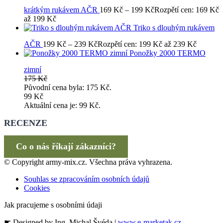
krátkým rukávem AČR
169
Kč
–
199
Kč
Rozpětí cen: 169 Kč
až 199 Kč
Triko s dlouhým rukávem
AČR
199
Kč
–
239
Kč
Rozpětí cen: 199 Kč až 239 Kč
Ponožky 2000 TERMO
zimní
175
Kč
Původní cena byla: 175 Kč.
99
Kč
Aktuální cena je: 99 Kč.
RECENZE
Co o nás říkají zákazníci?
© Copyright army-mix.cz. Všechna práva vyhrazena.
Souhlas se zpracováním osobních údajů
Cookies
Jak pracujeme s osobními údaji
☛ Designed by Ing. Michal Švéda |
www.e-marketak.cz