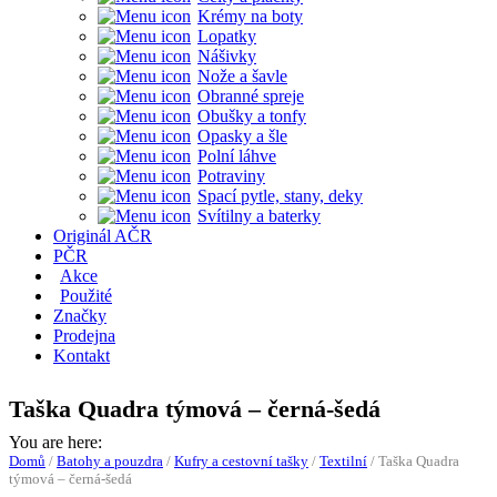
Krémy na boty
Lopatky
Nášivky
Nože a šavle
Obranné spreje
Obušky a tonfy
Opasky a šle
Polní láhve
Potraviny
Spací pytle, stany, deky
Svítilny a baterky
Originál AČR
PČR
Akce
Použité
Značky
Prodejna
Kontakt
Taška Quadra týmová – černá-šedá
You are here:
Domů
/
Batohy a pouzdra
/
Kufry a cestovní tašky
/
Textilní
/
Taška Quadra
týmová – černá-šedá