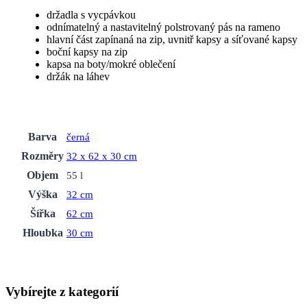
držadla s vycpávkou
odnímatelný a nastavitelný polstrovaný pás na rameno
hlavní část zapínaná na zip, uvnitř kapsy a síťované kapsy
boční kapsy na zip
kapsa na boty/mokré oblečení
držák na láhev
Barva
černá
Rozměry
32 x 62 x 30 cm
Objem
55 l
Výška
32 cm
Šířka
62 cm
Hloubka
30 cm
Vybírejte z kategorií