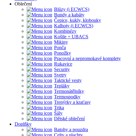
Oblečení
Blůzy (i ECWCS)
Bundy a kabáty
Čepice, kukly, klobouky
Kalhoty (i ECWCS)
Kombinézy
Košile + UBACS
Mikiny
Ponča
Ponožky
Pracovní a nepromokavé komplety
Rukavice
Security
Svetry
Taktické vesty
Tepláky
Termonátělníky
Termospodky
Trenýrky a kraťasy
Trika
Šály
Dětské oblečení
Doplňky
Batohy a pouzdra
Celty a plachty