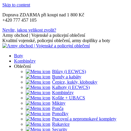
Skip to content
Doprava ZDARMA při koupi nad 1 800 Kč
+420 777 457 105
Nevíte, jakou velikost zvolit?
Army obchod | Vojenské a policejní oblečení
Kvalitní vojenské, policejní oblečení, army doplňky a boty
Boty
Kombinézy
Oblečení
Blůzy (i ECWCS)
Bundy a kabáty
Čepice, kukly, klobouky
Kalhoty (i ECWCS)
Kombinézy
Košile + UBACS
Mikiny
Ponča
Ponožky
Pracovní a nepromokavé komplety
Rukavice
Security