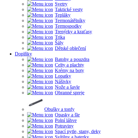
Svetry
Taktické vesty
Tepláky
Termonátělníky
Termospodky
Trenýrky a kraťasy
Trika
Šály
Dětské oblečení
Doplňky
Batohy a pouzdra
Celty a plachty
Krémy na boty
Lopatky
Nášivky
Nože a šavle
Obranné spreje
Obušky a tonfy
Opasky a šle
Polní láhve
Potraviny
Spací pytle, stany, deky
Svítilny a baterky