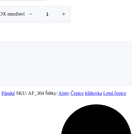
OX množství
,
Pánské
SKU:
AF_304
Štítky:
Army
Čepice
kšiltovka
Letní čepice