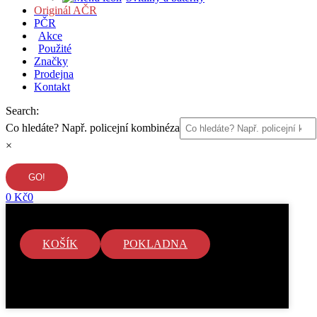
Originál AČR
PČR
Akce
Použité
Značky
Prodejna
Kontakt
Search:
Co hledáte? Např. policejní kombinéza
×
0
Kč
0
KOŠÍK
POKLADNA
V košíku nejsou žádné položky.