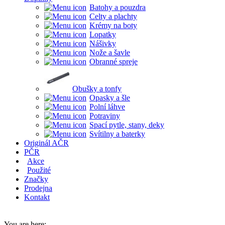
Batohy a pouzdra
Celty a plachty
Krémy na boty
Lopatky
Nášivky
Nože a šavle
Obranné spreje
Obušky a tonfy
Opasky a šle
Polní láhve
Potraviny
Spací pytle, stany, deky
Svítilny a baterky
Originál AČR
PČR
Akce
Použité
Značky
Prodejna
Kontakt
You are here: