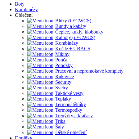
Boty
Kombinézy
Oblečení
Blůzy (i ECWCS)
Bundy a kabáty
Čepice, kukly, klobouky
Kalhoty (i ECWCS)
Kombinézy
Košile + UBACS
Mikiny
Ponča
Ponožky
Pracovní a nepromokavé komplety
Rukavice
Security
Svetry
Taktické vesty
Tepláky
Termonátělníky
Termospodky
Trenýrky a kraťasy
Trika
Šály
Dětské oblečení
Doplňky