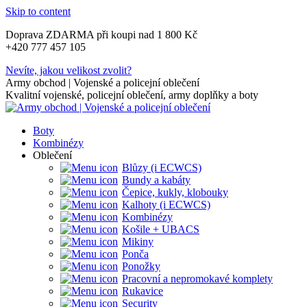
Skip to content
Doprava ZDARMA při koupi nad 1 800 Kč
+420 777 457 105
Nevíte, jakou velikost zvolit?
Army obchod | Vojenské a policejní oblečení
Kvalitní vojenské, policejní oblečení, army doplňky a boty
Boty
Kombinézy
Oblečení
Blůzy (i ECWCS)
Bundy a kabáty
Čepice, kukly, klobouky
Kalhoty (i ECWCS)
Kombinézy
Košile + UBACS
Mikiny
Ponča
Ponožky
Pracovní a nepromokavé komplety
Rukavice
Security