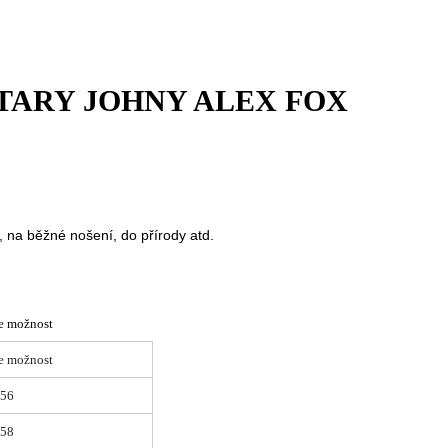
LITARY JOHNY ALEX FOX
, na běžné nošení, do přírody atd.
e možnost
e možnost
56
58