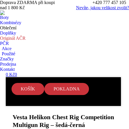
Doprava ZDARMA při koupi
+420 777 457 105
nad 1 800 Kč
Nevíte, jakou velikost zvolit?
Boty
Kombinézy
Oblečení
Doplňky
Originál AČR
PČR
Akce
Použité
Značky
Prodejna
Kontakt
0
Kč
0
KOŠÍK
POKLADNA
Search:
V košíku nejsou žádné položky.
Vesta Helikon Chest Rig Competition
Multigun Rig – šedá-černá