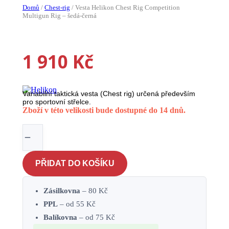
You are here:
Domů
/
Chest-rig
/
Vesta Helikon Chest Rig Competition
Multigun Rig – šedá-černá
Doprava ZDARMA
1 910
Kč
Variabilní taktická vesta (Chest rig) určená především
pro sportovní střelce.
Zboží v této velikosti bude dostupné do 14 dnů.
Vesta
Helikon
Chest
PŘIDAT DO KOŠÍKU
Rig
Competition
Multigun
Zásilkovna
– 80 Kč
Rig
PPL
– od 55 Kč
-
šedá-
Balíkovna
– od 75 Kč
černá