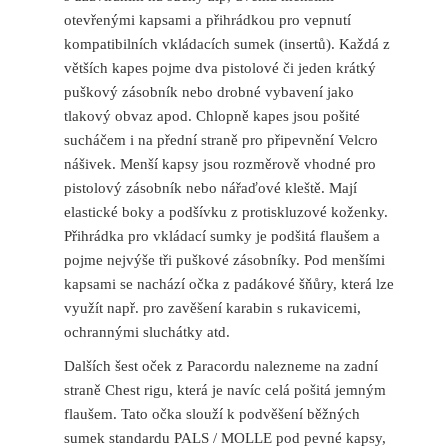
otevřenými kapsami a přihrádkou pro vepnutí
kompatibilních vkládacích sumek (insertů). Každá z
větších kapes pojme dva pistolové či jeden krátký
puškový zásobník nebo drobné vybavení jako
tlakový obvaz apod. Chlopně kapes jsou pošité
sucháčem i na přední straně pro připevnění Velcro
nášivek. Menší kapsy jsou rozměrově vhodné pro
pistolový zásobník nebo nářaďové kleště. Mají
elastické boky a podšívku z protiskluzové koženky.
Přihrádka pro vkládací sumky je podšitá flaušem a
pojme nejvýše tři puškové zásobníky. Pod menšími
kapsami se nachází očka z padákové šňůry, která lze
využít např. pro zavěšení karabin s rukavicemi,
ochrannými sluchátky atd.
Dalších šest oček z Paracordu nalezneme na zadní
straně Chest rigu, která je navíc celá pošitá jemným
flaušem. Tato očka slouží k podvěšení běžných
sumek standardu PALS / MOLLE pod pevné kapsy,