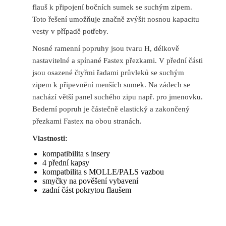
flauš k připojení bočních sumek se suchým zipem.
Toto řešení umožňuje značně zvýšit nosnou kapacitu
vesty v případě potřeby.
Nosné ramenní popruhy jsou tvaru H, délkově
nastavitelné a spínané Fastex přezkami. V přední části
jsou osazené čtyřmi řadami průvleků se suchým
zipem k připevnění menších sumek. Na zádech se
nachází větší panel suchého zipu např. pro jmenovku.
Bederní popruh je částečně elastický a zakončený
přezkami Fastex na obou stranách.
Vlastnosti:
kompatibilita s insery
4 přední kapsy
kompatbilita s MOLLE/PALS vazbou
smyčky na pověšení vybavení
zadní část pokrytou flaušem