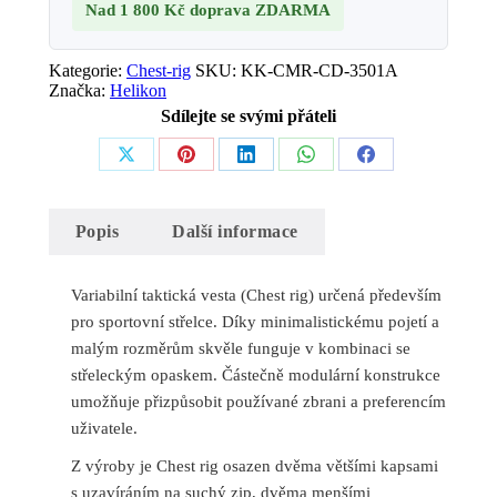
množství
Nad 1 800 Kč
doprava ZDARMA
Kategorie:
Chest-rig
SKU:
KK-CMR-CD-3501A
Značka:
Helikon
Sdílejte se svými přáteli
Share
Share
Share
Share
Share
on
on
on
on
on
Popis
Další informace
X
Pinterest
LinkedIn
WhatsApp
Facebook
Variabilní taktická vesta (Chest rig) určená především
pro sportovní střelce. Díky minimalistickému pojetí a
malým rozměrům skvěle funguje v kombinaci se
střeleckým opaskem. Částečně modulární konstrukce
umožňuje přizpůsobit používané zbrani a preferencím
uživatele.
Z výroby je Chest rig osazen dvěma většími kapsami
s uzavíráním na suchý zip, dvěma menšími