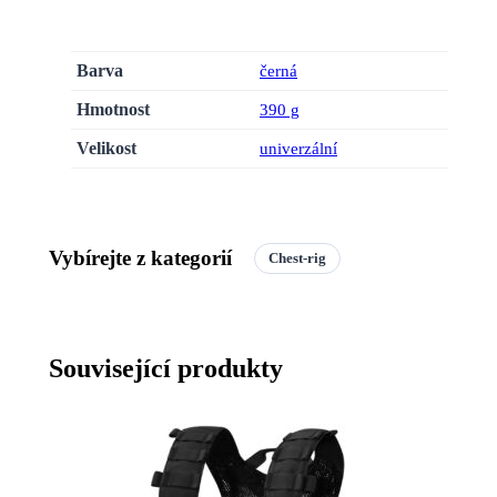
Barva
černá
Hmotnost
390 g
Velikost
univerzální
Vybírejte z kategorií
Chest-rig
Související produkty