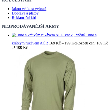
ROZCESTNÍK
Jakou velikost vybrat?
Doprava a platby
Reklamační řád
NEJPRODÁVANĚJŠÍ ARMY
Triko s
krátkým rukávem AČR
169
Kč
–
199
Kč
Rozpětí cen: 169 Kč
až 199 Kč