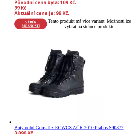
Původní cena byla: 109 Kč.
99
Kč
Aktuální cena je: 99 Kč.
Tento produkt má více variant. Možnosti lze
VÝBĚR
MOŽNOSTÍ
vybrat na stránce produktu
Boty polní Gore-Tex ECWCS AČR 2010 Prabos S90877
3 090
Kč