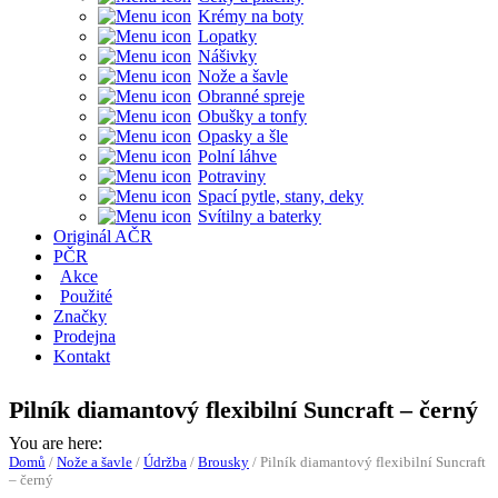
Krémy na boty
Lopatky
Nášivky
Nože a šavle
Obranné spreje
Obušky a tonfy
Opasky a šle
Polní láhve
Potraviny
Spací pytle, stany, deky
Svítilny a baterky
Originál AČR
PČR
Akce
Použité
Značky
Prodejna
Kontakt
Pilník diamantový flexibilní Suncraft – černý
You are here:
Domů
/
Nože a šavle
/
Údržba
/
Brousky
/
Pilník diamantový flexibilní Suncraft
– černý