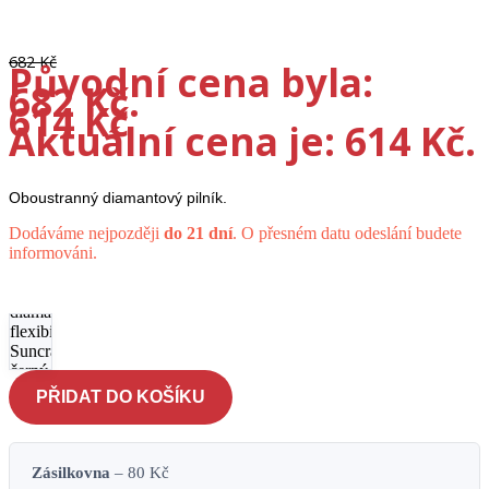
682
Kč
Původní cena byla:
682 Kč.
614
Kč
Aktuální cena je: 614 Kč.
Oboustranný diamantový pilník.
Dodáváme nejpozději
do 21 dní
. O přesném datu odeslání budete
informováni.
Pilník
diamantový
flexibilní
Suncraft -
černý
množství
PŘIDAT DO KOŠÍKU
Zásilkovna
– 80 Kč