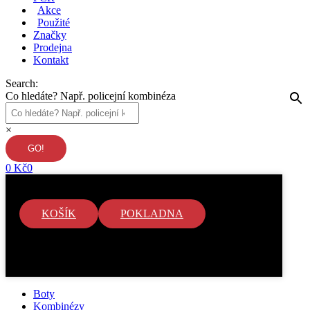
Akce
Použité
Značky
Prodejna
Kontakt
Search:
Co hledáte? Např. policejní kombinéza
×
0
Kč
0
KOŠÍK
POKLADNA
V košíku nejsou žádné položky.
Boty
Kombinézy