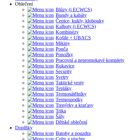
Oblečení
Blůzy (i ECWCS)
Bundy a kabáty
Čepice, kukly, klobouky
Kalhoty (i ECWCS)
Kombinézy
Košile + UBACS
Mikiny
Ponča
Ponožky
Pracovní a nepromokavé komplety
Rukavice
Security
Svetry
Taktické vesty
Tepláky
Termonátělníky
Termospodky
Trenýrky a kraťasy
Trika
Šály
Dětské oblečení
Doplňky
Batohy a pouzdra
Celty a plachty