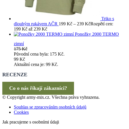
Triko s
dlouhým rukávem AČR
199
Kč
–
239
Kč
Rozpětí cen:
199 Kč až 239 Kč
Ponožky 2000 TERMO
zimní
175
Kč
Původní cena byla: 175 Kč.
99
Kč
Aktuální cena je: 99 Kč.
RECENZE
Co o nás říkají zákazníci?
© Copyright army-mix.cz. Všechna práva vyhrazena.
Souhlas se zpracováním osobních údajů
Cookies
Jak pracujeme s osobními údaji