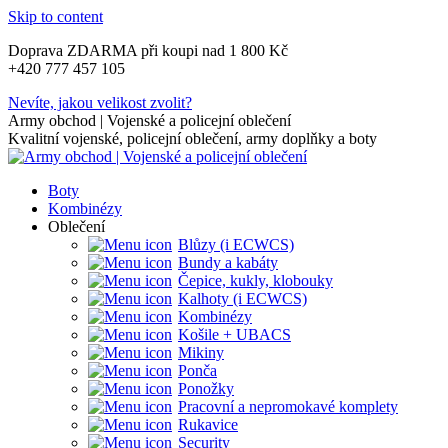
Skip to content
Doprava ZDARMA při koupi nad 1 800 Kč
+420 777 457 105
Nevíte, jakou velikost zvolit?
Army obchod | Vojenské a policejní oblečení
Kvalitní vojenské, policejní oblečení, army doplňky a boty
Boty
Kombinézy
Oblečení
Blůzy (i ECWCS)
Bundy a kabáty
Čepice, kukly, klobouky
Kalhoty (i ECWCS)
Kombinézy
Košile + UBACS
Mikiny
Ponča
Ponožky
Pracovní a nepromokavé komplety
Rukavice
Security