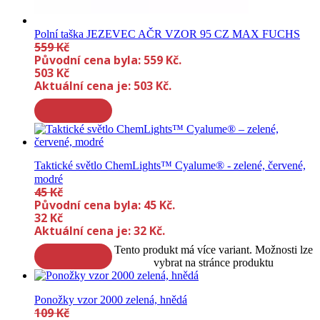
Polní taška JEZEVEC AČR VZOR 95 CZ MAX FUCHS
559
Kč
Původní cena byla: 559 Kč.
503
Kč
Aktuální cena je: 503 Kč.
Taktické světlo ChemLights™ Cyalume® - zelené, červené,
modré
45
Kč
Původní cena byla: 45 Kč.
32
Kč
Aktuální cena je: 32 Kč.
Tento produkt má více variant. Možnosti lze
vybrat na stránce produktu
Ponožky vzor 2000 zelená, hnědá
109
Kč