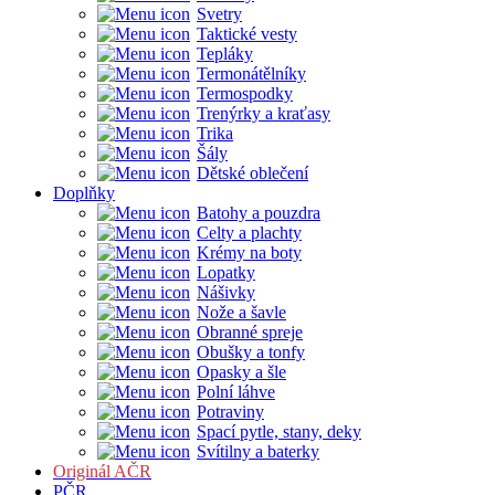
Svetry
Taktické vesty
Tepláky
Termonátělníky
Termospodky
Trenýrky a kraťasy
Trika
Šály
Dětské oblečení
Doplňky
Batohy a pouzdra
Celty a plachty
Krémy na boty
Lopatky
Nášivky
Nože a šavle
Obranné spreje
Obušky a tonfy
Opasky a šle
Polní láhve
Potraviny
Spací pytle, stany, deky
Svítilny a baterky
Originál AČR
PČR