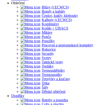
Oblečení
Blůzy (i ECWCS)
Bundy a kabáty
Čepice, kukly, klobouky
Kalhoty (i ECWCS)
Kombinézy
Košile + UBACS
Mikiny
Ponča
Ponožky
Pracovní a nepromokavé komplety
Rukavice
Security
Svetry
Taktické vesty
Tepláky
Termonátělníky
Termospodky
Trenýrky a kraťasy
Trika
Šály
Dětské oblečení
Doplňky
Batohy a pouzdra
Celty a plachty