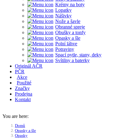
Krémy na boty
Lopatky
Nášivky
Nože a šavle
Obranné spreje
Obušky a tonfy
Opasky a šle
Polní láhve
Potraviny
Spací pytle, stany, deky
Svítilny a baterky
Originál AČR
PČR
Akce
Použité
Značky
Prodejna
Kontakt
You are here:
Domů
Opasky a šle
Opasky