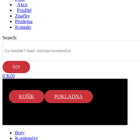
Akce
Použité
Značky
Prodejna
Kontakt
Search:
0
Kč
0
KOŠÍK
POKLADNA
V košíku nejsou žádné položky.
Boty
Kombinézy