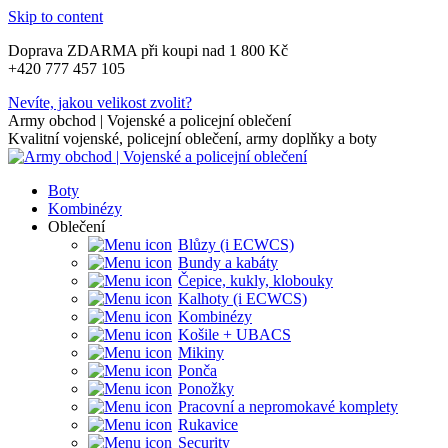
Skip to content
Doprava ZDARMA při koupi nad 1 800 Kč
+420 777 457 105
Nevíte, jakou velikost zvolit?
Army obchod | Vojenské a policejní oblečení
Kvalitní vojenské, policejní oblečení, army doplňky a boty
Boty
Kombinézy
Oblečení
Blůzy (i ECWCS)
Bundy a kabáty
Čepice, kukly, klobouky
Kalhoty (i ECWCS)
Kombinézy
Košile + UBACS
Mikiny
Ponča
Ponožky
Pracovní a nepromokavé komplety
Rukavice
Security