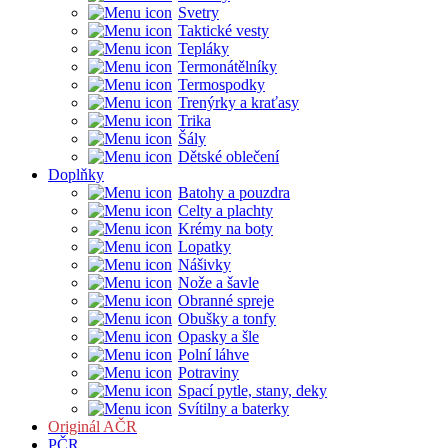
Svetry
Taktické vesty
Tepláky
Termonátělníky
Termospodky
Trenýrky a kraťasy
Trika
Šály
Dětské oblečení
Doplňky
Batohy a pouzdra
Celty a plachty
Krémy na boty
Lopatky
Nášivky
Nože a šavle
Obranné spreje
Obušky a tonfy
Opasky a šle
Polní láhve
Potraviny
Spací pytle, stany, deky
Svítilny a baterky
Originál AČR
PČR