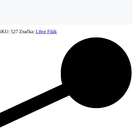
SKU:
527
Značka:
Libor Filák