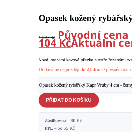
-10%
Opasek kožený rybářský
Původní cena b
1 227
Kč
104
Kč
Aktuální cen
Nová, masivní kovová přezka s ostře řezanými ry
Dodáváme nejpozději
do 21 dní
. O přesném datu 
Opasek kožený rybářský Kapr Vruby 4 cm - čern
PŘIDAT DO KOŠÍKU
Zásilkovna
– 80 Kč
PPL
– od 55 Kč