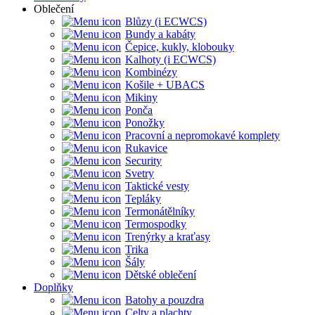
Oblečení
Blůzy (i ECWCS)
Bundy a kabáty
Čepice, kukly, klobouky
Kalhoty (i ECWCS)
Kombinézy
Košile + UBACS
Mikiny
Ponča
Ponožky
Pracovní a nepromokavé komplety
Rukavice
Security
Svetry
Taktické vesty
Tepláky
Termonátělníky
Termospodky
Trenýrky a kraťasy
Trika
Šály
Dětské oblečení
Doplňky
Batohy a pouzdra
Celty a plachty