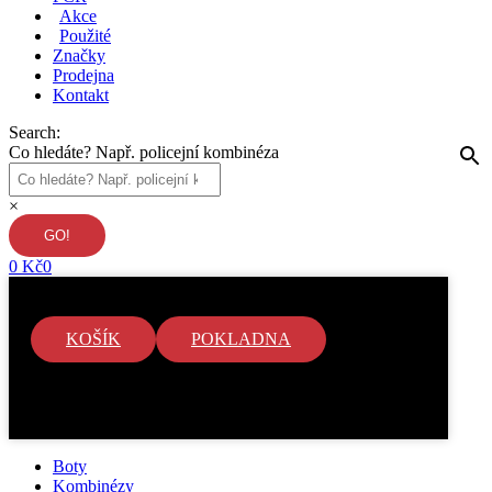
Akce
Použité
Značky
Prodejna
Kontakt
Search:
Co hledáte? Např. policejní kombinéza
×
0
Kč
0
KOŠÍK
POKLADNA
V košíku nejsou žádné položky.
Boty
Kombinézy