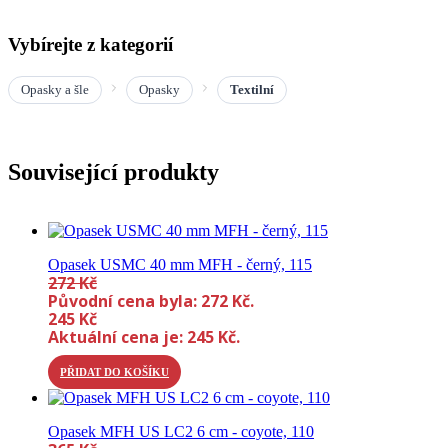
Vybírejte z kategorií
Opasky a šle
Opasky
Textilní
Související produkty
Opasek USMC 40 mm MFH - černý, 115
272
Kč
Původní cena byla: 272 Kč.
245
Kč
Aktuální cena je: 245 Kč.
PŘIDAT DO KOŠÍKU
Opasek MFH US LC2 6 cm - coyote, 110