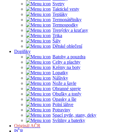
Svetry
Taktické vesty
Tepláky
Termonátělníky
Termospodky
Trenýrky a kraťasy
Trika
Šály
Dětské oblečení
Doplňky
Batohy a pouzdra
Celty a plachty
Krémy na boty
Lopatky
Nášivky
Nože a šavle
Obranné spreje
Obušky a tonfy
Opasky a šle
Polní láhve
Potraviny
Spací pytle, stany, deky
Svítilny a baterky
Originál AČR
PČR