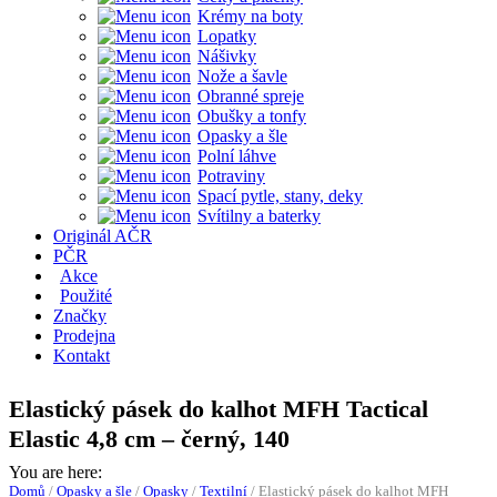
Krémy na boty
Lopatky
Nášivky
Nože a šavle
Obranné spreje
Obušky a tonfy
Opasky a šle
Polní láhve
Potraviny
Spací pytle, stany, deky
Svítilny a baterky
Originál AČR
PČR
Akce
Použité
Značky
Prodejna
Kontakt
Elastický pásek do kalhot MFH Tactical
Elastic 4,8 cm – černý, 140
You are here:
Domů
/
Opasky a šle
/
Opasky
/
Textilní
/
Elastický pásek do kalhot MFH