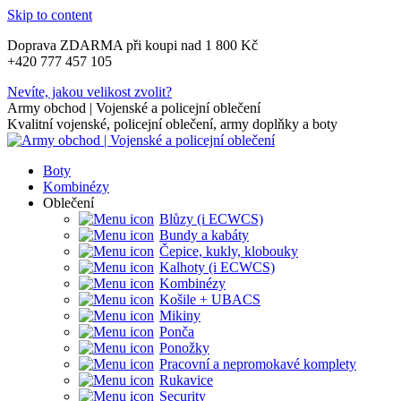
Skip to content
Doprava ZDARMA při koupi nad 1 800 Kč
+420 777 457 105
Nevíte, jakou velikost zvolit?
Army obchod | Vojenské a policejní oblečení
Kvalitní vojenské, policejní oblečení, army doplňky a boty
Boty
Kombinézy
Oblečení
Blůzy (i ECWCS)
Bundy a kabáty
Čepice, kukly, klobouky
Kalhoty (i ECWCS)
Kombinézy
Košile + UBACS
Mikiny
Ponča
Ponožky
Pracovní a nepromokavé komplety
Rukavice
Security