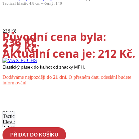
Tactical Elastic 4,8 cm – černý, 140
-10%
236
Kč
Původní cena byla:
236 Kč.
212
Kč
Aktuální cena je: 212 Kč.
Elastický pásek do kalhot od značky MFH.
Dodáváme nejpozději
do 21 dní
. O přesném datu odeslání budete
informováni.
Elastický
pásek do
kalhot
MFH
Tactical
Elastic
4,8 cm -
černý,
PŘIDAT DO KOŠÍKU
140