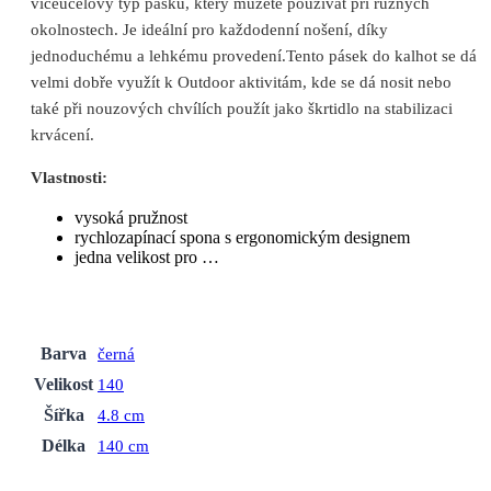
víceúčelový typ pásku, který můžete používat při různých
okolnostech. Je ideální pro každodenní nošení, díky
jednoduchému a lehkému provedení.Tento pásek do kalhot se dá
velmi dobře využít k Outdoor aktivitám, kde se dá nosit nebo
také při nouzových chvílích použít jako škrtidlo na stabilizaci
krvácení.
Vlastnosti:
vysoká pružnost
rychlozapínací spona s ergonomickým designem
jedna velikost pro …
Barva
černá
Velikost
140
Šířka
4.8 cm
Délka
140 cm