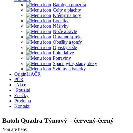
Batohy a pouzdra
Celty a plachty
Krémy na boty
Lopatky
Nášivky
Nože a šavle
Obranné spreje
Obušky a tonfy
Opasky a šle
Polní láhve
Potraviny
Spací pytle, stany, deky
Svítilny a baterky
Originál AČR
PČR
Akce
Použité
Značky
Prodejna
Kontakt
Batoh Quadra Týmový – červený-černý
You are here: