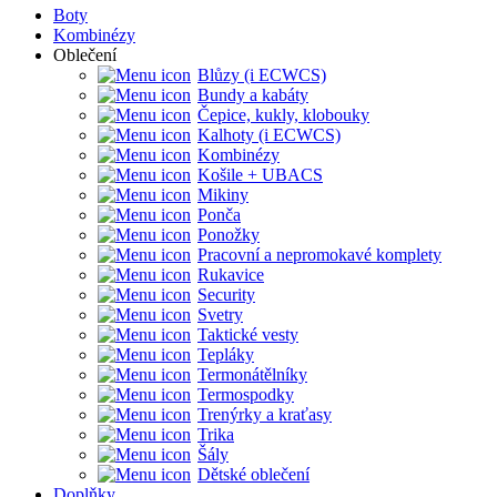
Boty
Kombinézy
Oblečení
Blůzy (i ECWCS)
Bundy a kabáty
Čepice, kukly, klobouky
Kalhoty (i ECWCS)
Kombinézy
Košile + UBACS
Mikiny
Ponča
Ponožky
Pracovní a nepromokavé komplety
Rukavice
Security
Svetry
Taktické vesty
Tepláky
Termonátělníky
Termospodky
Trenýrky a kraťasy
Trika
Šály
Dětské oblečení
Doplňky