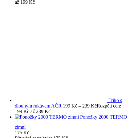
až 199 Kč
Triko s
dlouhým rukávem AČR
199
Kč
–
239
Kč
Rozpětí cen:
199 Kč až 239 Kč
Ponožky 2000 TERMO
zimní
175
Kč