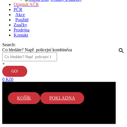
Originál AČR
PČR
Akce
Použité
Značky
Prodejna
Kontakt
Search:
Co hledáte? Např. policejní kombinéza
×
0
Kč
0
KOŠÍK
POKLADNA
V košíku nejsou žádné položky.