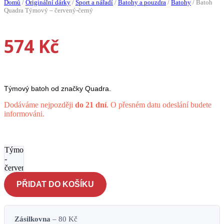
Domů
/
Originální dárky
/
Sport a nářadí
/
Batohy a pouzdra
/
Batohy
/
Batoh
Quadra Týmový – červený-černý
574
Kč
Týmový batoh od značky Quadra.
Dodáváme nejpozději
do 21 dní
. O přesném datu odeslání budete
informováni.
Batoh
Quadra
Týmový
-
červený-
černý
PŘIDAT DO KOŠÍKU
množství
Zásilkovna
– 80 Kč