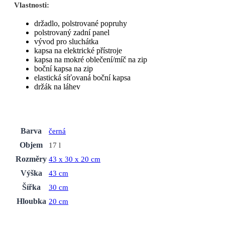
Vlastnosti:
držadlo, polstrované popruhy
polstrovaný zadní panel
vývod pro sluchátka
kapsa na elektrické přístroje
kapsa na mokré oblečení/míč na zip
boční kapsa na zip
elastická síťovaná boční kapsa
držák na láhev
Barva
černá
Objem
17 l
Rozměry
43 x 30 x 20 cm
Výška
43 cm
Šířka
30 cm
Hloubka
20 cm