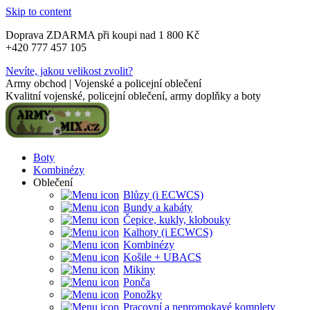
Skip to content
Doprava ZDARMA při koupi nad 1 800 Kč
+420 777 457 105
Nevíte, jakou velikost zvolit?
Army obchod | Vojenské a policejní oblečení
Kvalitní vojenské, policejní oblečení, army doplňky a boty
Boty
Kombinézy
Oblečení
Blůzy (i ECWCS)
Bundy a kabáty
Čepice, kukly, klobouky
Kalhoty (i ECWCS)
Kombinézy
Košile + UBACS
Mikiny
Ponča
Ponožky
Pracovní a nepromokavé komplety