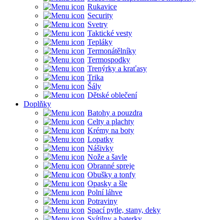
Rukavice
Security
Svetry
Taktické vesty
Tepláky
Termonátělníky
Termospodky
Trenýrky a kraťasy
Trika
Šály
Dětské oblečení
Doplňky
Batohy a pouzdra
Celty a plachty
Krémy na boty
Lopatky
Nášivky
Nože a šavle
Obranné spreje
Obušky a tonfy
Opasky a šle
Polní láhve
Potraviny
Spací pytle, stany, deky
Svítilny a baterky