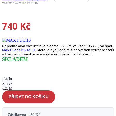
vzor 95 CZ MAX FUCHS
740
Kč
Nepromokavá víceúčelová plachta 3 x 3 m ve vzoru 95 CZ, od spol.
Max Fuchs AG MFH
, která je nyní jedním z největších velkoobchodů
v Evropě pro venkovní a vojenské oblečení a vybavení.
SKLADEM
Nepromokavá
víceúčelová
plachta 3m x
3m vzor 95
CZ MAX
FUCHS
PŘIDAT DO KOŠÍKU
množství
Zásilkovna
– 80 Kč