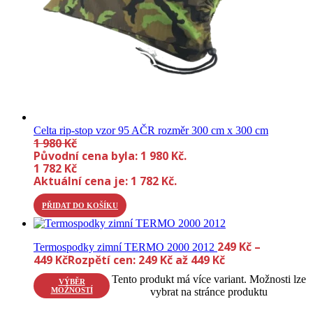
Celta rip-stop vzor 95 AČR rozměr 300 cm x 300 cm
1 980
Kč
Původní cena byla: 1 980 Kč.
1 782
Kč
Aktuální cena je: 1 782 Kč.
PŘIDAT DO KOŠÍKU
249
Kč
–
Termospodky zimní TERMO 2000 2012
449
Kč
Rozpětí cen: 249 Kč až 449 Kč
Tento produkt má více variant. Možnosti lze
VÝBĚR
MOŽNOSTÍ
vybrat na stránce produktu