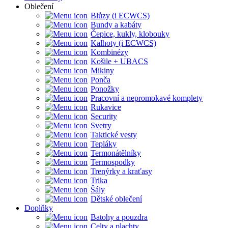
Oblečení
Blůzy (i ECWCS)
Bundy a kabáty
Čepice, kukly, klobouky
Kalhoty (i ECWCS)
Kombinézy
Košile + UBACS
Mikiny
Ponča
Ponožky
Pracovní a nepromokavé komplety
Rukavice
Security
Svetry
Taktické vesty
Tepláky
Termonátělníky
Termospodky
Trenýrky a kraťasy
Trika
Šály
Dětské oblečení
Doplňky
Batohy a pouzdra
Celty a plachty