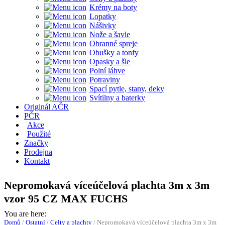
Krémy na boty
Lopatky
Nášivky
Nože a šavle
Obranné spreje
Obušky a tonfy
Opasky a šle
Polní láhve
Potraviny
Spací pytle, stany, deky
Svítilny a baterky
Originál AČR
PČR
Akce
Použité
Značky
Prodejna
Kontakt
Nepromokavá víceúčelová plachta 3m x 3m
vzor 95 CZ MAX FUCHS
You are here:
Domů
/
Ostatní
/
Celty a plachty
/
Nepromokavá víceúčelová plachta 3m x 3m