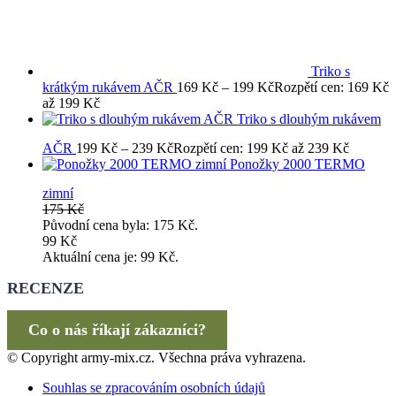
Triko s
krátkým rukávem AČR
169
Kč
–
199
Kč
Rozpětí cen: 169 Kč
až 199 Kč
Triko s dlouhým rukávem
AČR
199
Kč
–
239
Kč
Rozpětí cen: 199 Kč až 239 Kč
Ponožky 2000 TERMO
zimní
175
Kč
Původní cena byla: 175 Kč.
99
Kč
Aktuální cena je: 99 Kč.
RECENZE
Co o nás říkají zákazníci?
© Copyright army-mix.cz. Všechna práva vyhrazena.
Souhlas se zpracováním osobních údajů