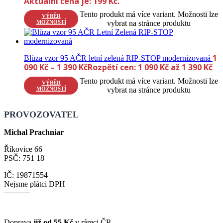
Aktuální cena je: 199 Kč.
Tento produkt má více variant. Možnosti lze
VÝBĚR
MOŽNOSTÍ
vybrat na stránce produktu
1
Blůza vzor 95 AČR letní zelená RIP-STOP modernizovaná
090
Kč
–
1 390
Kč
Rozpětí cen: 1 090 Kč až 1 390 Kč
Tento produkt má více variant. Možnosti lze
VÝBĚR
MOŽNOSTÍ
vybrat na stránce produktu
PROVOZOVATEL
Michal Prachniar
Říkovice 66
PSČ: 751 18
IČ: 19871554
Nejsme plátci DPH
Doprava
již od 55 Kč
v rámci ČR