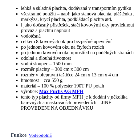
lehká a skladná plachta, dodávaná v transportním pytlíku
všestranné použití – např. jako stanová plachta, pláštěnka ,
markýza, krycí plachta, podkládací plachta atd.
i jako dočasný přístřešek, stačí kovovými oky provléknout
provaz a plachtu napnout
vodotěsná
celkem 8 kovových ok pro bezpečné upevnění
po jednom kovovém oku na čtyřech rozích
po jednom kovovém oku uprostřed na podélných stranách
odolná a dlouhá životnost
vodní sloupec – 1500 mm
rozměr plachty – 300 cm x 300 cm
rozměr v přepravní taštičce 24 cm x 13 cm x 4 cm
hmotnost – cca 550 g
materiál – 100 % polyester 190T PU potah
výrobce:
Max Fuchs AG MFH
tento typ plachty od firmy MFH je k dodání v několika
barevných a maskovacích provedeních – JINÉ
PROVEDENÍ NA OBJEDNÁVKU
Funkce
Voděodolná