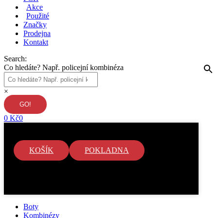
Akce
Použité
Značky
Prodejna
Kontakt
Search:
Co hledáte? Např. policejní kombinéza
×
0
Kč
0
KOŠÍK
POKLADNA
V košíku nejsou žádné položky.
Boty
Kombinézy