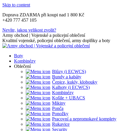
Skip to content
Doprava ZDARMA při koupi nad 1 800 Kč
+420 777 457 105
Nevíte, jakou velikost zvolit?
Army obchod | Vojenské a policejní oblečení
Kvalitní vojenské, policejní oblečení, army doplňky a boty
Boty
Kombinézy
Oblečení
Blůzy (i ECWCS)
Bundy a kabáty
Čepice, kukly, klobouky
Kalhoty (i ECWCS)
Kombinézy
Košile + UBACS
Mikiny
Ponča
Ponožky
Pracovní a nepromokavé komplety
Rukavice
Security