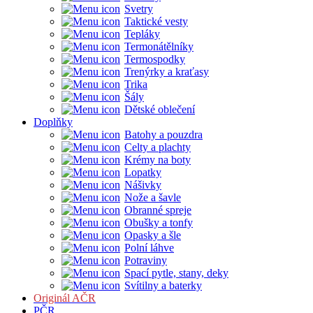
Svetry
Taktické vesty
Tepláky
Termonátělníky
Termospodky
Trenýrky a kraťasy
Trika
Šály
Dětské oblečení
Doplňky
Batohy a pouzdra
Celty a plachty
Krémy na boty
Lopatky
Nášivky
Nože a šavle
Obranné spreje
Obušky a tonfy
Opasky a šle
Polní láhve
Potraviny
Spací pytle, stany, deky
Svítilny a baterky
Originál AČR
PČR