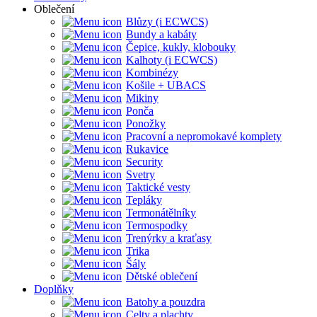
Oblečení
Blůzy (i ECWCS)
Bundy a kabáty
Čepice, kukly, klobouky
Kalhoty (i ECWCS)
Kombinézy
Košile + UBACS
Mikiny
Ponča
Ponožky
Pracovní a nepromokavé komplety
Rukavice
Security
Svetry
Taktické vesty
Tepláky
Termonátělníky
Termospodky
Trenýrky a kraťasy
Trika
Šály
Dětské oblečení
Doplňky
Batohy a pouzdra
Celty a plachty