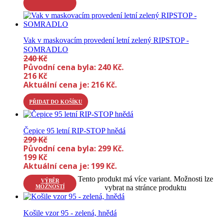
Vak v maskovacím provedení letní zelený RIPSTOP -
SOMRADLO
240
Kč
Původní cena byla: 240 Kč.
216
Kč
Aktuální cena je: 216 Kč.
PŘIDAT DO KOŠÍKU
Čepice 95 letní RIP-STOP hnědá
299
Kč
Původní cena byla: 299 Kč.
199
Kč
Aktuální cena je: 199 Kč.
Tento produkt má více variant. Možnosti lze
VÝBĚR
MOŽNOSTÍ
vybrat na stránce produktu
Košile vzor 95 - zelená, hnědá