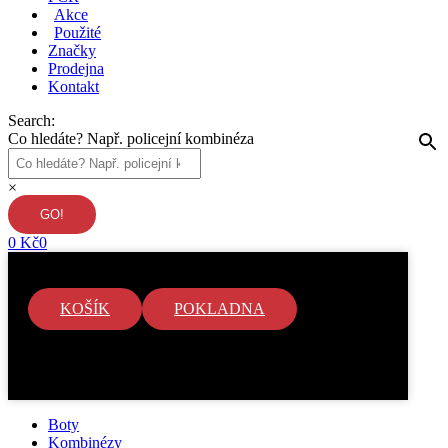
Akce
Použité
Značky
Prodejna
Kontakt
Search:
Co hledáte? Např. policejní kombinéza
×
0
Kč
0
KOŠÍK
POKLADNA
V košíku nejsou žádné položky.
Boty
Kombinézy