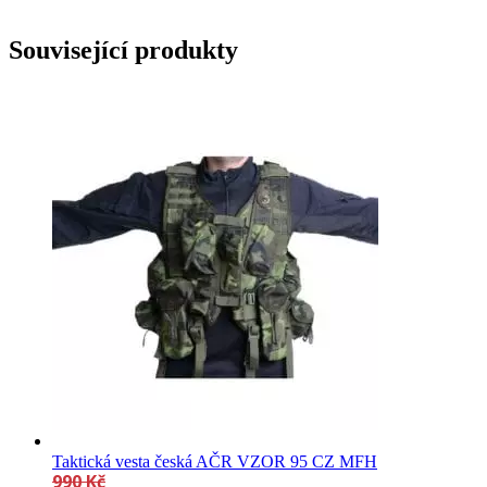
Související produkty
Taktická vesta česká AČR VZOR 95 CZ MFH
990
Kč