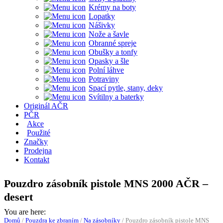
Krémy na boty
Lopatky
Nášivky
Nože a šavle
Obranné spreje
Obušky a tonfy
Opasky a šle
Polní láhve
Potraviny
Spací pytle, stany, deky
Svítilny a baterky
Originál AČR
PČR
Akce
Použité
Značky
Prodejna
Kontakt
Pouzdro zásobník pistole MNS 2000 AČR –
desert
You are here:
Domů
/
Pouzdra ke zbraním
/
Na zásobníky
/
Pouzdro zásobník pistole MNS