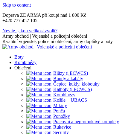
Skip to content
Doprava ZDARMA při koupi nad 1 800 Kč
+420 777 457 105
Nevíte, jakou velikost zvolit?
Army obchod | Vojenské a policejní oblečení
Kvalitní vojenské, policejní oblečení, army doplňky a boty
Boty
Kombinézy
Oblečení
Blůzy (i ECWCS)
Bundy a kabáty
Čepice, kukly, klobouky
Kalhoty (i ECWCS)
Kombinézy
Košile + UBACS
Mikiny
Ponča
Ponožky
Pracovní a nepromokavé komplety
Rukavice
Security