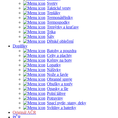
Svetry
Taktické vesty
Tepláky
Termonátělníky
Termospodky
Trenýrky a kraťasy
Trika
Šály
Dětské oblečení
Doplňky
Batohy a pouzdra
Celty a plachty
Krémy na boty
Lopatky
Nášivky
Nože a šavle
Obranné spreje
Obušky a tonfy
Opasky a šle
Polní láhve
Potraviny
Spací pytle, stany, deky
Svítilny a baterky
Originál AČR
PČR