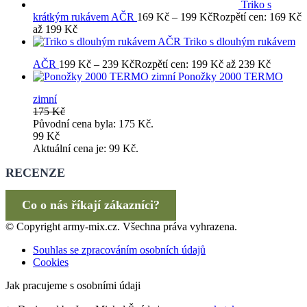
Triko s
krátkým rukávem AČR
169
Kč
–
199
Kč
Rozpětí cen: 169 Kč
až 199 Kč
Triko s dlouhým rukávem
AČR
199
Kč
–
239
Kč
Rozpětí cen: 199 Kč až 239 Kč
Ponožky 2000 TERMO
zimní
175
Kč
Původní cena byla: 175 Kč.
99
Kč
Aktuální cena je: 99 Kč.
RECENZE
Co o nás říkají zákazníci?
© Copyright army-mix.cz. Všechna práva vyhrazena.
Souhlas se zpracováním osobních údajů
Cookies
Jak pracujeme s osobními údaji