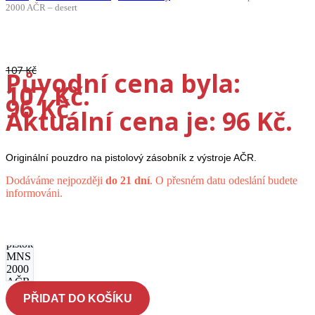
2000 AČR – desert
-10%
107
Kč
Původní cena byla:
107 Kč.
96
Kč
Aktuální cena je: 96 Kč.
Originální pouzdro na pistolový zásobník z výstroje AČR.
Dodáváme nejpozději
do 21 dní
. O přesném datu odeslání budete
informováni.
Pouzdro
zásobník
pistole
MNS
2000
AČR -
desert
PŘIDAT DO KOŠÍKU
množství