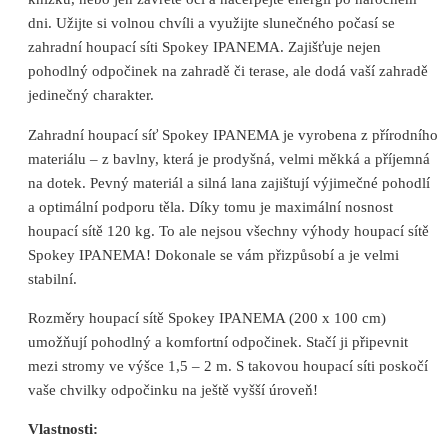
dni. Užijte si volnou chvíli a využijte slunečného počasí se
zahradní houpací síti Spokey IPANEMA. Zajišťuje nejen
pohodlný odpočinek na zahradě či terase, ale dodá vaší zahradě
jedinečný charakter.
Zahradní houpací síť Spokey IPANEMA je vyrobena z přírodního
materiálu – z bavlny, která je prodyšná, velmi měkká a příjemná
na dotek. Pevný materiál a silná lana zajištují výjimečné pohodlí
a optimální podporu těla. Díky tomu je maximální nosnost
houpací sítě 120 kg. To ale nejsou všechny výhody houpací sítě
Spokey IPANEMA! Dokonale se vám přizpůsobí a je velmi
stabilní.
Rozměry houpací sítě Spokey IPANEMA (200 x 100 cm)
umožňují pohodlný a komfortní odpočinek. Stačí ji připevnit
mezi stromy ve výšce 1,5 – 2 m. S takovou houpací síti poskočí
vaše chvilky odpočinku na ještě vyšší úroveň!
Vlastnosti: