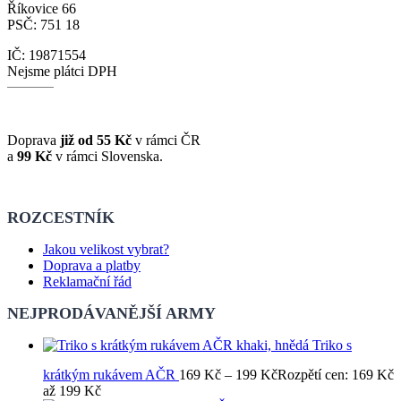
Říkovice 66
PSČ: 751 18
IČ: 19871554
Nejsme plátci DPH
Doprava
již od 55 Kč
v rámci ČR
a
99 Kč
v rámci Slovenska.
ROZCESTNÍK
Jakou velikost vybrat?
Doprava a platby
Reklamační řád
NEJPRODÁVANĚJŠÍ ARMY
Triko s
krátkým rukávem AČR
169
Kč
–
199
Kč
Rozpětí cen: 169 Kč
až 199 Kč