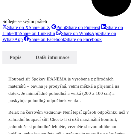
Sdílejte se svými přáteli
Share on X
Share on X
Pin it
Share on Pinterest
Share on
LinkedIn
Share on LinkedIn
Share on WhatsApp
Share on
WhatsApp
Share on Facebook
Share on Facebook
Popis
Další informace
Houpací síť Spokey IPANEMA je vyrobena z přírodních
materiálů – bavlna je prodyšná, velmi měkká a příjemná na
dotek. Je mimořádně pohodlná a velká (200 x 100 cm) a
poskytuje pohodlný odpočinek venku.
Relax na čerstvém vzduchu• Není lepší způsob odpočinku než v
zahradní houpací síti! Chcete-li si užít maximální komfort,
jednoduše si pohodlně lehněte, vezměte si svou oblíbenou
knížku, nebo jen zavřete oči a načerpejte energii po náročném