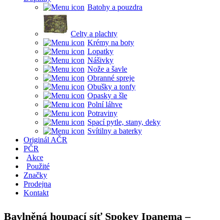
Batohy a pouzdra
Celty a plachty
Krémy na boty
Lopatky
Nášivky
Nože a šavle
Obranné spreje
Obušky a tonfy
Opasky a šle
Polní láhve
Potraviny
Spací pytle, stany, deky
Svítilny a baterky
Originál AČR
PČR
Akce
Použité
Značky
Prodejna
Kontakt
Bavlněná houpací síť Spokey Ipanema –