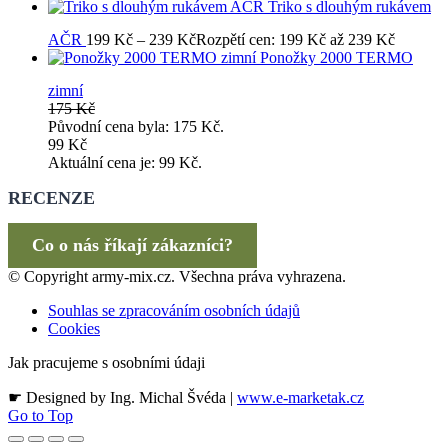
Triko s dlouhým rukávem
AČR
199
Kč
–
239
Kč
Rozpětí cen: 199 Kč až 239 Kč
Ponožky 2000 TERMO
zimní
175
Kč
Původní cena byla: 175 Kč.
99
Kč
Aktuální cena je: 99 Kč.
RECENZE
Co o nás říkají zákazníci?
© Copyright army-mix.cz. Všechna práva vyhrazena.
Souhlas se zpracováním osobních údajů
Cookies
Jak pracujeme s osobními údaji
☛ Designed by Ing. Michal Švéda |
www.e-marketak.cz
Go to Top