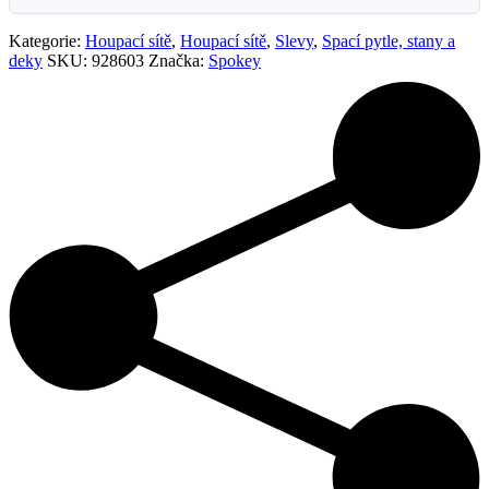
Kategorie:
Houpací sítě
,
Houpací sítě
,
Slevy
,
Spací pytle, stany a
deky
SKU:
928603
Značka:
Spokey