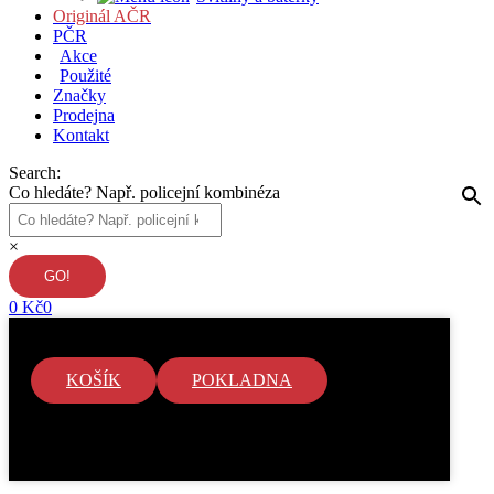
Originál AČR
PČR
Akce
Použité
Značky
Prodejna
Kontakt
Search:
Co hledáte? Např. policejní kombinéza
×
0
Kč
0
KOŠÍK
POKLADNA
V košíku nejsou žádné položky.