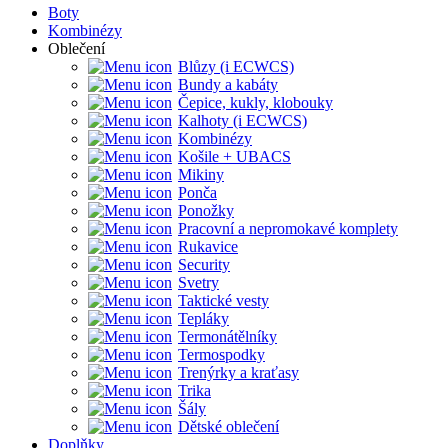
Boty
Kombinézy
Oblečení
Blůzy (i ECWCS)
Bundy a kabáty
Čepice, kukly, klobouky
Kalhoty (i ECWCS)
Kombinézy
Košile + UBACS
Mikiny
Ponča
Ponožky
Pracovní a nepromokavé komplety
Rukavice
Security
Svetry
Taktické vesty
Tepláky
Termonátělníky
Termospodky
Trenýrky a kraťasy
Trika
Šály
Dětské oblečení
Doplňky