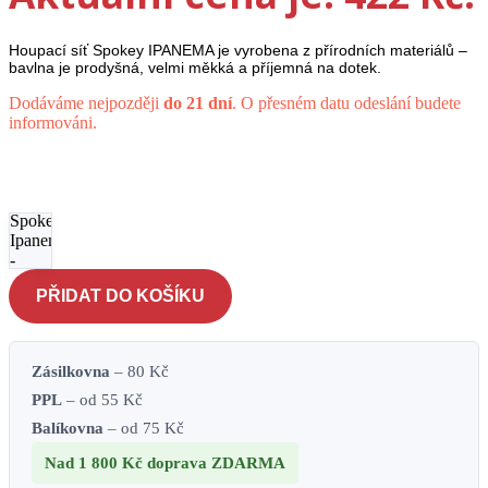
Houpací síť Spokey IPANEMA je vyrobena z přírodních materiálů –
bavlna je prodyšná, velmi měkká a příjemná na dotek.
Dodáváme nejpozději
do 21 dní
. O přesném datu odeslání budete
informováni.
Bavlněná
houpací
síť
Spokey
Ipanema
-
červená-
PŘIDAT DO KOŠÍKU
oranžová
množství
Zásilkovna
– 80 Kč
PPL
– od 55 Kč
Balíkovna
– od 75 Kč
Nad 1 800 Kč
doprava ZDARMA