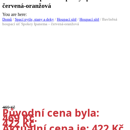
červená-oranžová
You are here:
Domů
/
Spací pytle, stany a deky
/
Houpací sítě
/
Houpací sítě
/
Bavlněná
houpací síť Spokey Ipanema – červená-oranžová
-10%
469
Kč
Původní cena byla:
469 Kč.
422
Kč
Aktuální cena je: 422 Kč.