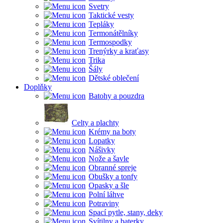
Svetry
Taktické vesty
Tepláky
Termonátělníky
Termospodky
Trenýrky a kraťasy
Trika
Šály
Dětské oblečení
Doplňky
Batohy a pouzdra
Celty a plachty
Krémy na boty
Lopatky
Nášivky
Nože a šavle
Obranné spreje
Obušky a tonfy
Opasky a šle
Polní láhve
Potraviny
Spací pytle, stany, deky
Svítilny a baterky