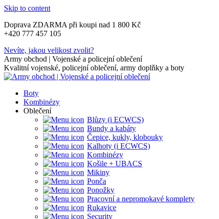
Skip to content
Doprava ZDARMA při koupi nad 1 800 Kč
+420 777 457 105
Nevíte, jakou velikost zvolit?
Army obchod | Vojenské a policejní oblečení
Kvalitní vojenské, policejní oblečení, army doplňky a boty
Boty
Kombinézy
Oblečení
Blůzy (i ECWCS)
Bundy a kabáty
Čepice, kukly, klobouky
Kalhoty (i ECWCS)
Kombinézy
Košile + UBACS
Mikiny
Ponča
Ponožky
Pracovní a nepromokavé komplety
Rukavice
Security