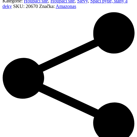
Kategorie:
Houpací sítě
,
Houpací sítě
,
Slevy
,
Spací pytle, stany a
deky
SKU:
20670
Značka:
Amazonas