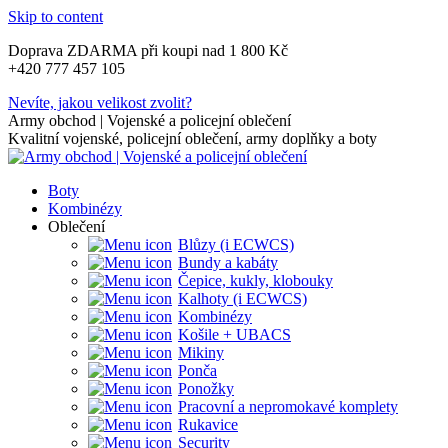
Skip to content
Doprava ZDARMA při koupi nad 1 800 Kč
+420 777 457 105
Nevíte, jakou velikost zvolit?
Army obchod | Vojenské a policejní oblečení
Kvalitní vojenské, policejní oblečení, army doplňky a boty
Boty
Kombinézy
Oblečení
Blůzy (i ECWCS)
Bundy a kabáty
Čepice, kukly, klobouky
Kalhoty (i ECWCS)
Kombinézy
Košile + UBACS
Mikiny
Ponča
Ponožky
Pracovní a nepromokavé komplety
Rukavice
Security