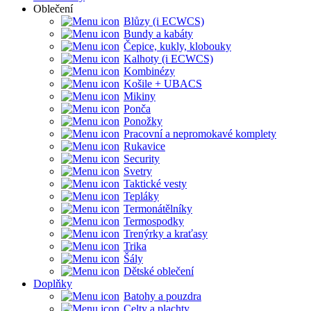
Oblečení
Blůzy (i ECWCS)
Bundy a kabáty
Čepice, kukly, klobouky
Kalhoty (i ECWCS)
Kombinézy
Košile + UBACS
Mikiny
Ponča
Ponožky
Pracovní a nepromokavé komplety
Rukavice
Security
Svetry
Taktické vesty
Tepláky
Termonátělníky
Termospodky
Trenýrky a kraťasy
Trika
Šály
Dětské oblečení
Doplňky
Batohy a pouzdra
Celty a plachty