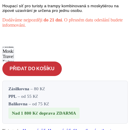
Houpací síť pro turisty a trampy kombinovaná s moskytiérou na
zipové uzavírání je určena pro jednu osobu.
Dodáváme nejpozději
do 21 dní
. O přesném datu odeslání budete
informováni.
Houpací
síť
Amazonas
Moskito-
Traveller
Extreme -
černá
PŘIDAT DO KOŠÍKU
množství
Zásilkovna
– 80 Kč
PPL
– od 55 Kč
Balíkovna
– od 75 Kč
Nad 1 800 Kč
doprava ZDARMA