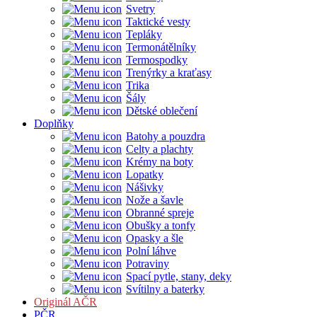
Svetry
Taktické vesty
Tepláky
Termonátělníky
Termospodky
Trenýrky a kraťasy
Trika
Šály
Dětské oblečení
Doplňky
Batohy a pouzdra
Celty a plachty
Krémy na boty
Lopatky
Nášivky
Nože a šavle
Obranné spreje
Obušky a tonfy
Opasky a šle
Polní láhve
Potraviny
Spací pytle, stany, deky
Svítilny a baterky
Originál AČR
PČR