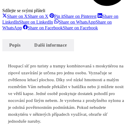
Sdílejte se svými přáteli
Share on X
Share on X
Pin it
Share on Pinterest
Share on
LinkedIn
Share on LinkedIn
Share on WhatsApp
Share on
WhatsApp
Share on Facebook
Share on Facebook
Popis
Další informace
Houpací síť pro turisty a trampy kombinovaná s moskytiérou na
zipové uzavírání je určena pro jednu osobu. Vyznačuje se
zvětšenou lehací plochou. Díky své nízké hmotnosti a malým
rozměrům Vám nebude překážet v batůžku nebo ji můžete nosit
ve větší kapse. Jedné osobě poskytuje dostatek pohodlí pro
nocování pod širým nebem. Je vyrobena z prodyšného nylonu a
je odolná povětrnostním podmínkám. Pokud nebudete
moskytiéru v některých případech využívat, obraťte síť
jednoduše naruby.