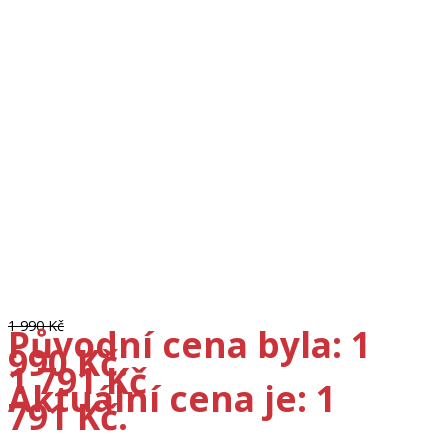
1 990
Kč
Původní cena byla: 1
990 Kč.
1 791
Kč
Aktuální cena je: 1
791 Kč.