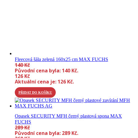
Fleecová šála zelená 160x25 cm MAX FUCHS
140
Kč
Původní cena byla: 140 Kč.
126
Kč
Aktuální cena je: 126 Kč.
PŘIDAT DO KOŠÍKU
Opasek SECURITY MFH černý plastová spona MAX
FUCHS
289
Kč
Původní cena byla: 289 Kč.