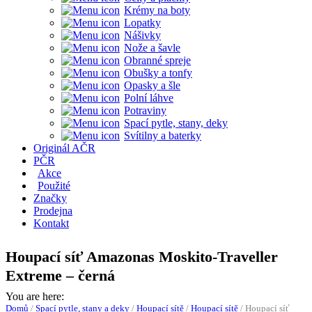
Krémy na boty
Lopatky
Nášivky
Nože a šavle
Obranné spreje
Obušky a tonfy
Opasky a šle
Polní láhve
Potraviny
Spací pytle, stany, deky
Svítilny a baterky
Originál AČR
PČR
Akce
Použité
Značky
Prodejna
Kontakt
Houpací síť Amazonas Moskito-Traveller
Extreme – černá
You are here:
Domů
/
Spací pytle, stany a deky
/
Houpací sítě
/
Houpací sítě
/
Houpací síť