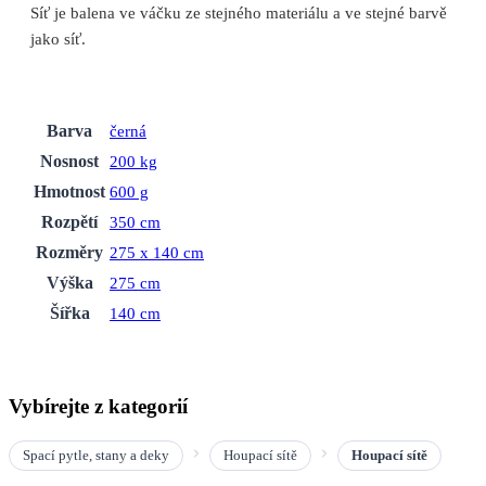
Síť je balena ve váčku ze stejného materiálu a ve stejné barvě
jako síť.
Barva
černá
Nosnost
200 kg
Hmotnost
600 g
Rozpětí
350 cm
Rozměry
275 x 140 cm
Výška
275 cm
Šířka
140 cm
Vybírejte z kategorií
Spací pytle, stany a deky
Houpací sítě
Houpací sítě