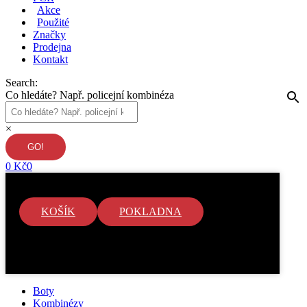
Akce
Použité
Značky
Prodejna
Kontakt
Search:
Co hledáte? Např. policejní kombinéza
×
0
Kč
0
KOŠÍK
POKLADNA
V košíku nejsou žádné položky.
Boty
Kombinézy