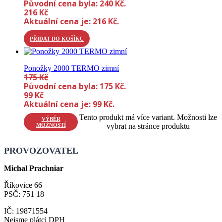
Původní cena byla: 240 Kč.
216
Kč
Aktuální cena je: 216 Kč.
PŘIDAT DO KOŠÍKU
Ponožky 2000 TERMO zimní
175
Kč
Původní cena byla: 175 Kč.
99
Kč
Aktuální cena je: 99 Kč.
Tento produkt má více variant. Možnosti lze
VÝBĚR
MOŽNOSTÍ
vybrat na stránce produktu
PROVOZOVATEL
Michal Prachniar
Říkovice 66
PSČ: 751 18
IČ: 19871554
Nejsme plátci DPH