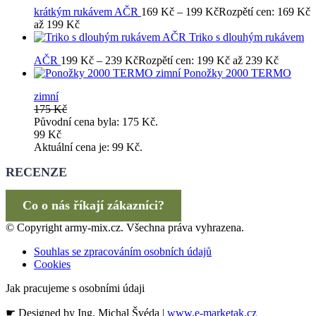
krátkým rukávem AČR
169
Kč
–
199
Kč
Rozpětí cen: 169 Kč
až 199 Kč
Triko s dlouhým rukávem
AČR
199
Kč
–
239
Kč
Rozpětí cen: 199 Kč až 239 Kč
Ponožky 2000 TERMO
zimní
175
Kč
Původní cena byla: 175 Kč.
99
Kč
Aktuální cena je: 99 Kč.
RECENZE
Co o nás říkají zákazníci?
© Copyright army-mix.cz. Všechna práva vyhrazena.
Souhlas se zpracováním osobních údajů
Cookies
Jak pracujeme s osobními údaji
☛ Designed by Ing. Michal Švéda |
www.e-marketak.cz