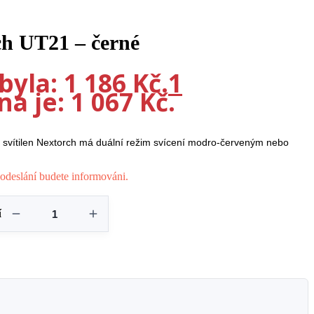
ch UT21 – černé
yla: 1 186 Kč.
1
a je: 1 067 Kč.
svítilen Nextorch má duální režim svícení modro-červeným nebo
odeslání budete informováni.
í