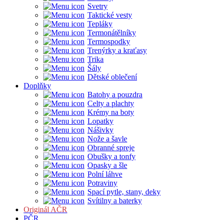
Svetry
Taktické vesty
Tepláky
Termonátělníky
Termospodky
Trenýrky a kraťasy
Trika
Šály
Dětské oblečení
Doplňky
Batohy a pouzdra
Celty a plachty
Krémy na boty
Lopatky
Nášivky
Nože a šavle
Obranné spreje
Obušky a tonfy
Opasky a šle
Polní láhve
Potraviny
Spací pytle, stany, deky
Svítilny a baterky
Originál AČR
PČR