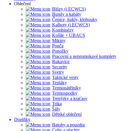
Oblečení
Blůzy (i ECWCS)
Bundy a kabáty
Čepice, kukly, klobouky
Kalhoty (i ECWCS)
Kombinézy
Košile + UBACS
Mikiny
Ponča
Ponožky
Pracovní a nepromokavé komplety
Rukavice
Security
Svetry
Taktické vesty
Tepláky
Termonátělníky
Termospodky
Trenýrky a kraťasy
Trika
Šály
Dětské oblečení
Doplňky
Batohy a pouzdra
Celty a plachty