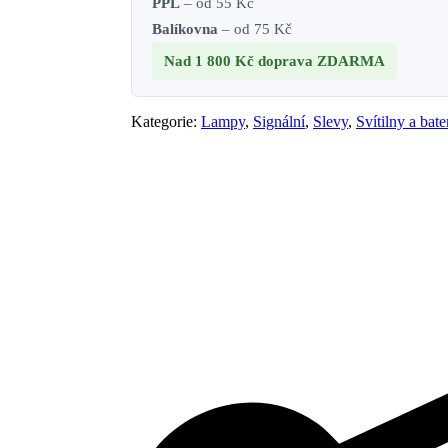
PPL
– od 55 Kč
Balíkovna
– od 75 Kč
Nad 1 800 Kč
doprava ZDARMA
Kategorie:
Lampy
,
Signální
,
Slevy
,
Svítilny a bat