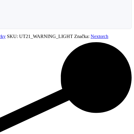
erky
SKU:
UT21_WARNING_LIGHT
Značka:
Nextorch