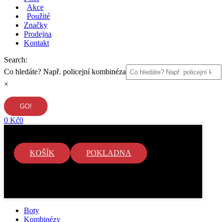
Akce
Použité
Značky
Prodejna
Kontakt
Search:
Co hledáte? Např. policejní kombinéza
×
0
Kč
0
KOŠÍK
POKLADNA
V košíku nejsou žádné položky.
Boty
Kombinézy