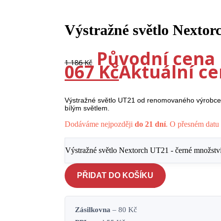
-10%
Výstražné světlo Nextor
Původní cena b
1 186
Kč
067
Kč
Aktuální cen
Výstražné světlo UT21 od renomovaného výrobce 
bílým světlem.
Dodáváme nejpozději
do 21 dní
. O přesném datu 
Výstražné světlo Nextorch UT21 - černé množstv
PŘIDAT DO KOŠÍKU
Zásilkovna
– 80 Kč