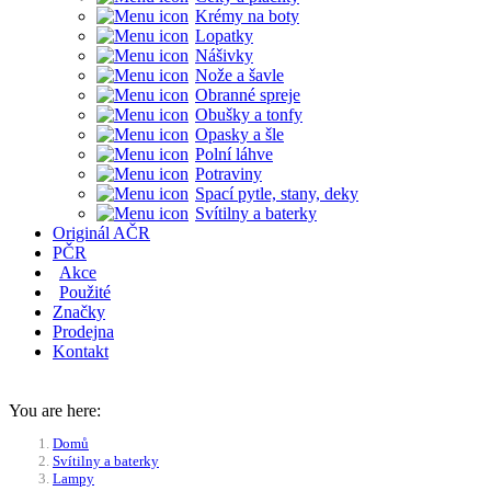
Krémy na boty
Lopatky
Nášivky
Nože a šavle
Obranné spreje
Obušky a tonfy
Opasky a šle
Polní láhve
Potraviny
Spací pytle, stany, deky
Svítilny a baterky
Originál AČR
PČR
Akce
Použité
Značky
Prodejna
Kontakt
You are here:
Domů
Svítilny a baterky
Lampy