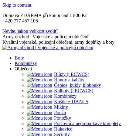
Skip to content
Doprava ZDARMA při koupi nad 1 800 Kč
+420 777 457 105
Nevíte, jakou velikost zvolit?
Army obchod | Vojenské a policejní oblečení
Kvalitní vojenské, policejní oblečení, army doplňky a boty
Boty
Kombinézy
Oblečení
Blůzy (i ECWCS)
Bundy a kabáty
Čepice, kukly, klobouky
Kalhoty (i ECWCS)
Kombinézy
Košile + UBACS
Mikiny
Ponča
Ponožky
Pracovní a nepromokavé komplety
Rukavice
Security